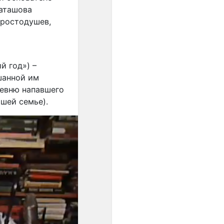
унификации интервальных
аташова
шагов. Появившиеся в
Простодушев,
европейской музыке ХХ
века ряды из одинаково
малых интервалов были
подготовлены, если
огрублённо представить
й год») –
связь музыки и культуры в
шанной им
целом, постепенным
ревню напавшего
проникновением в
ашей семье).
звуковое мышление
специфически европейской
идеи равенства.
Один из первых шагов к
озвучиванию этой идеи -
равномерная темперация,
которая была изобретена
примерно тогда же (конец
ХVII - начало ХVIII веков),
когда в науке
формировались
представления о