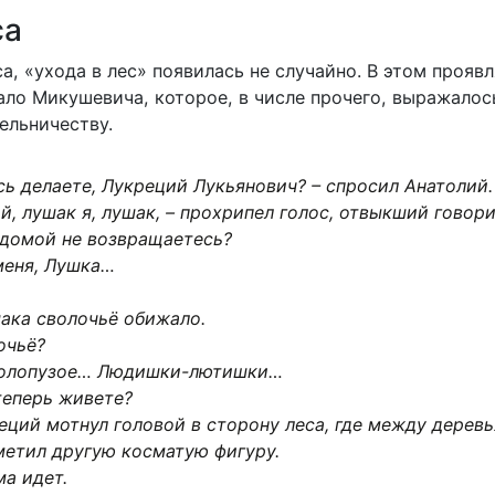
са
а, «ухода в лес» появилась не случайно. В этом прояв
ло Микушевича, которое, в числе прочего, выражалось
ельничеству.
сь делаете, Лукреций Лукьянович? – спросил Анатолий.
й, лушак я, лушак, – прохрипел голос, отвыкший говори
 домой не возвращаетесь?
меня, Лушка…
шака сволочьё обижало.
очьё?
голопузое… Людишки-лютишки…
теперь живете?
реций мотнул головой в сторону леса, где между дерев
метил другую косматую фигуру.
ма идет.