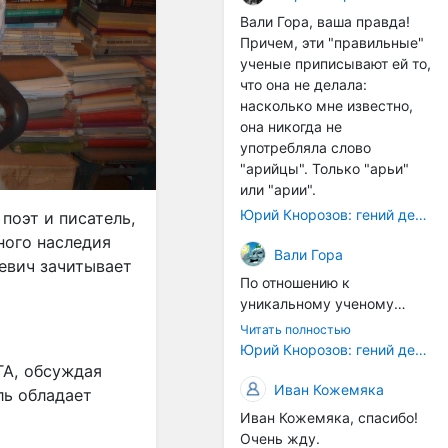
расстояний между
Вали Гора, ваша правда!
тонами): чистой квинты
Причем, эти "правильные"
(3:2), чистой кварты (4:3) и
ученые приписывают ей то,
октавы (2:1). Эти
что она не делала:
интервалы соотнесены в
насколько мне известно,
настройке так называемой
она никогда не
"Лиры Орфея". ... Иным
употребляла слово
смыслом наделена
"арийцы". Только "арьи"
идеальная
или "арии".
звуковысотность в рамках
Юрий Кнорозов: гений дешифровки
поэт и писатель,
более позднего
ного наследия
европейского способа
Вали Гора
евич зачитывает
градуирования высотной
По отношению к
шкалы. В его основе лежит
уникальному ученому
открытие частичных тонов.
Светлане Жарниковой
... В такой системе часть
Читать полностью
были применены схожие
Юрий Кнорозов: гений дешифровки
содержит в себе целое, т.е.
санкции. Она успешно
А, обсуждая
все остальные части и
защитила кандидатскую
Иван Кожемяка
закон их соотношения. Не
ль обладает
диссертацию (ей даже
часть есть проекция
Иван Кожемяка, спасибо!
хотели сразу дать
целого (как в звуковой
Очень жду.