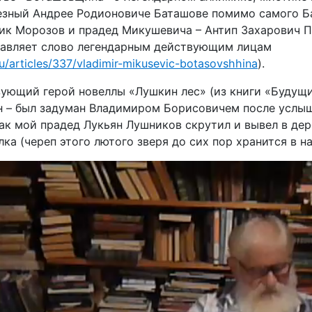
езный Андрее Родионовиче Баташове помимо самого Б
ик Морозов и прадед Микушевича – Антип Захарович 
авляет слово легендарным действующим лицам
ru/articles/337/vladimir-mikusevic-botasovshhina
).
вующий герой новеллы «Лушкин лес» (из книги «Будущи
 – был задуман Владимиром Борисовичем после услы
как мой прадед Лукьян Лушников скрутил и вывел в де
олка (череп этого лютого зверя до сих пор хранится в н