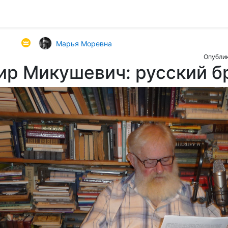
Марья Моревна
Опублик
ир Микушевич: русский б