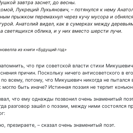
Лушкой завтра заснет, до весны.
омой, Лукреций Лукьянович, – потянулся к нему Анато
ным прыжком перемахнул через кучу мусора и обнялся
гурой. Анатолий видел, как в сумерках между деревья
а светящихся облика, и у них вместо шерсти лучи.
новелла из книги «Будущий год»
напомнить, что при советской власти стихи Микушевич
снения причин. Поскольку ничего антисоветского в его
 по всему, потому, что Микушевич никогда не пытался 
к могло быть иначе? Истинная поэзия не терпит конъю
вал, что ему однажды позвонил очень знаменитый поэт
огда разговор зашёл о поэзии, между ними состоялся 
г:
но, презираете, – сказал очень знаменитый поэт.