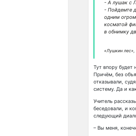
- А лушак с 
- Пойдемте д
одним огром
косматой фи
в обнимку дв
«Лушкин лес», 
Тут впору будет 
Причём, без объя
отказывали, судя
систему. Да и ка
Учитель рассказы
беседовали, и к
следующий диало
– Вы меня, конеч