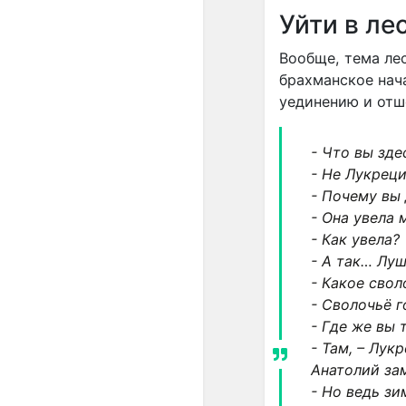
Уйти в ле
Вообще, тема лес
брахманское нача
уединению и отш
- Что вы зде
- Не Лукреци
- Почему вы
- Она увела 
- Как увела?
- А так… Лу
- Какое свол
- Сволочьё 
- Где же вы 
- Там, – Лук
Анатолий за
- Но ведь зи