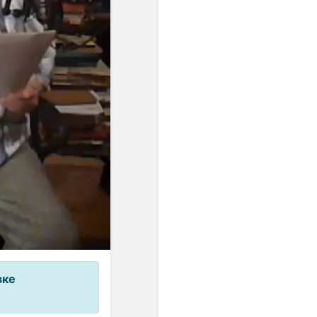
равномерном
пространстве и времени, а
в социальной мысли
утверждались идеи
переустройства общества
на началах равенства.
Равномерная темперация
преодолела незамкнутость
пифагорейского строя. ...
Пифагорейский строй
базировался на найденных
опытным путём числовых
выражениях квинты (2:3),
кварты (3:4) и октавы
(1:2)".
"... В условиях
европейского
вке
многоголосия,
оперирующего
вертикальными