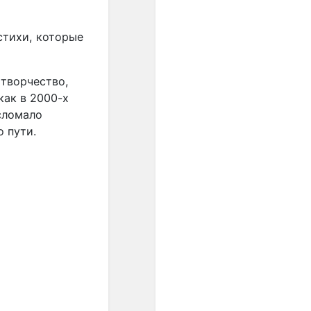
 стихи, которые
 творчество,
как в 2000-х
сломало
 пути.