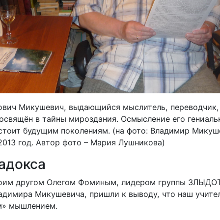
вич Микушевич, выдающийся мыслитель, переводчик, 
посвящён в тайны мироздания.
Осмысление его гениаль
стоит будущим поколениям. (на фото: Владимир Микуш
2013 год. Автор фото
–
Мария Лушникова)
адокса
оим другом Олегом Фоминым, лидером группы ЗЛЫДОТ
адимира Микушевича, пришли к выводу, что наш учите
м» мышлением.