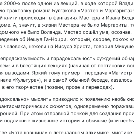
ле 2000-х после одной из лекций, в ходе которой Вла
ую трактовку романа Булгакова «Мастер и Маргарита»: 
ой книги происходит в фантазиях Мастера и Ивана Без
ме. А, значит, в жизни Мастера не было Маргариты, т
омного не было Воланда. Мастер сошёл ума, осознав, 
ведение об Иешуя
Га-Ноцри
, который, скорее, похож н
го человека, нежели на Иисуса Христа, говорил Микуш
непредсказуемость и парадоксальность суждений обна
ём: и в блестящих лекциях (начиная от постановки во
ая выводами. Яркий тому пример – передача «Магистр
анале «Культура»), и в самой обычной беседе, казалось
, в его творчестве (поэзии, прозе и переводах).
адоксально» мыслить приводило к появлению необыкн
антасмагорических сюжетов, одновременно поражавш
ронией. При этом отправной точкой для создания про
и подлинные жизненные истории и обычные (или необы
стве «Боташовщина» о легендарном алхимике, мистике 