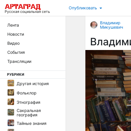
Опубликовать
Русская социальная сеть
Владимир
Лента
Микушевич
Новости
Владим
Видео
События
Трансляции
РУБРИКИ
Другая история
Фольклор
Этнография
Сакральная
география
Тайные знания