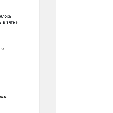
звукосочетаниями, всё
более ощущалась
потребность в строе с
лялось
идеальным созвучием
 в тяге к
одноимённых высот.
Поиски такого строя
начались в ХVII веке, и
после нескольких попыток
неравномерной
ть.
темперации (когда чуть
уменьшались отдельные
интервалы), А.
Веркмейстер и И. Г.
Нейхард предложили
распределять пифагорову
комму на все квинты,
уменьшив каждую на 1/2 от
0,9 тона..."
ьями
"Равномерная темперация
сделала возможным