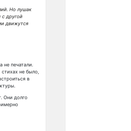
равенство интервалов
разных регистров друг
лий. Но лушак
другу. Стали равными по
 с другой
акустической величине и
ми движутся
все полутоны. Но только в
ХХ веке это обстоятельство
развернулось в идею ряда
из 12 одинаковых шагов...".
"...В пифагорейской
музыкальной теории
а не печатали.
нормы обосновывались
 стихах не было,
представлением о космосе
встроиться в
как числовом порядке; в
нктуры.
средневековой
музыкальной теории
. Они долго
основанием правил
примерно
считались теологические
догматы, а в Новое время -
законы акустики".