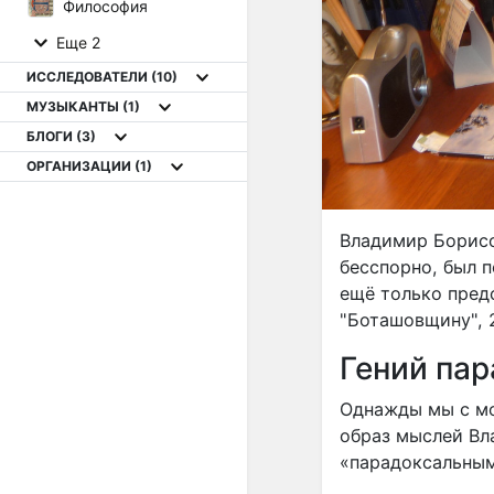
Философия
Еще 2
ИССЛЕДОВАТЕЛИ
(10)
МУЗЫКАНТЫ
(1)
БЛОГИ
(3)
ОРГАНИЗАЦИИ
(1)
Владимир Борисо
бесспорно, был 
ещё только пред
"Боташовщину", 
Гений пар
Однажды мы с м
образ мыслей Вл
«парадоксальны