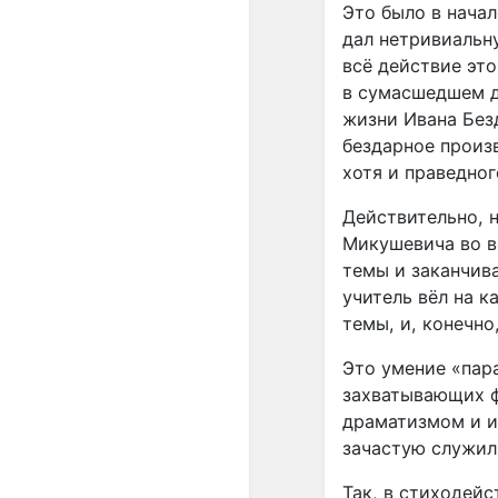
Это было в нача
дал нетривиальн
всё действие эт
в сумасшедшем до
жизни Ивана Безд
бездарное произ
хотя и праведно
Действительно, 
Микушевича во вс
темы и заканчив
учитель вёл на к
темы, и, конечно
Это умение «пар
захватывающих ф
драматизмом и и
зачастую служил
Так, в стиходей