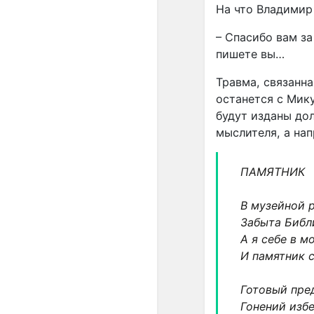
На что Владимир
– Спасибо вам за
пишете вы…
Травма, связанна
останется с Мику
будут изданы до
мыслителя, а на
ПАМЯТНИК
В музейной р
Забыта Библ
А я себе в м
И памятник с
Готовый пре
Гонений избе