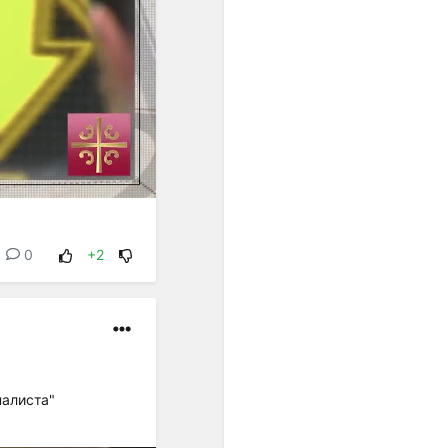
звукосочетаниями, всё
более ощущалась
потребность в строе с
идеальным созвучием
одноимённых высот.
Поиски такого строя
начались в ХVII веке, и
после нескольких попыток
неравномерной
темперации (когда чуть
уменьшались отдельные
интервалы), А.
0
+2
Веркмейстер и И. Г.
Нейхард предложили
распределять пифагорову
комму на все квинты,
уменьшив каждую на 1/2 от
0,9 тона..."
налиста"
"Равномерная темперация
сделала возможным