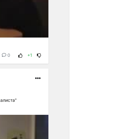
0
+1
налиста"