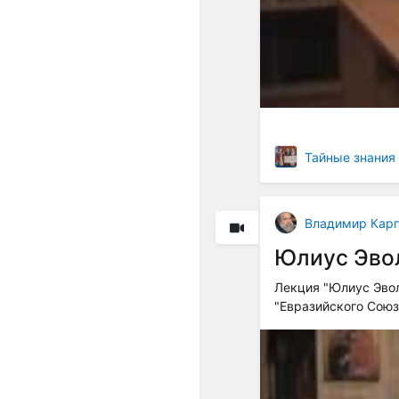
Тайные знания
Владимир Кар
Юлиус Эвол
Лекция "Юлиус Эвол
"Евразийского Сою