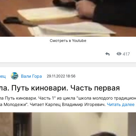
Смотреть в Youtube
417
пец
Вали Гора
29.11.2022 18:56
а. Путь киновари. Часть первая
а Путь киновари. Часть 1" из цикла "школа молодого традицио
за Молодежи". Читает Карпец Владимир Игоревич.
Читать далее