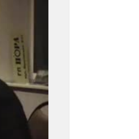
равенство интервалов
разных регистров друг
другу. Стали равными по
акустической величине и
все полутоны. Но только в
ХХ веке это обстоятельство
развернулось в идею ряда
из 12 одинаковых шагов...".
"...В пифагорейской
музыкальной теории
нормы обосновывались
представлением о космосе
как числовом порядке; в
средневековой
музыкальной теории
основанием правил
считались теологические
догматы, а в Новое время -
законы акустики".