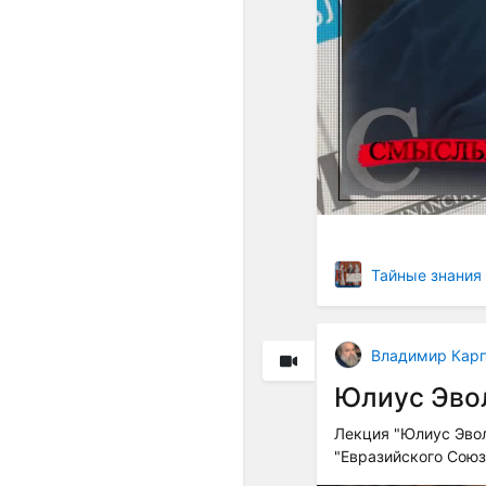
Тайные знания
Владимир Кар
Юлиус Эвол
Лекция "Юлиус Эвол
"Евразийского Сою