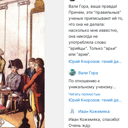
расстояний между
Вали Гора, ваша правда!
тонами): чистой квинты
Причем, эти "правильные"
(3:2), чистой кварты (4:3) и
ученые приписывают ей то,
октавы (2:1). Эти
что она не делала:
интервалы соотнесены в
насколько мне известно,
настройке так называемой
она никогда не
"Лиры Орфея". ... Иным
употребляла слово
смыслом наделена
"арийцы". Только "арьи"
идеальная
или "арии".
звуковысотность в рамках
Юрий Кнорозов: гений дешифровки
более позднего
европейского способа
Вали Гора
градуирования высотной
По отношению к
шкалы. В его основе лежит
уникальному ученому
открытие частичных тонов.
Светлане Жарниковой
... В такой системе часть
Читать полностью
были применены схожие
Юрий Кнорозов: гений дешифровки
содержит в себе целое, т.е.
санкции. Она успешно
все остальные части и
защитила кандидатскую
Иван Кожемяка
закон их соотношения. Не
диссертацию (ей даже
часть есть проекция
Иван Кожемяка, спасибо!
хотели сразу дать
целого (как в звуковой
Очень жду.