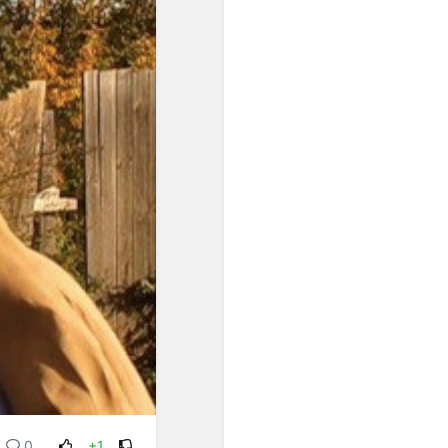
унификации интервальных
шагов. Появившиеся в
европейской музыке ХХ
века ряды из одинаково
малых интервалов были
подготовлены, если
огрублённо представить
связь музыки и культуры в
целом, постепенным
проникновением в
звуковое мышление
специфически европейской
идеи равенства.
Один из первых шагов к
озвучиванию этой идеи -
равномерная темперация,
которая была изобретена
примерно тогда же (конец
ХVII - начало ХVIII веков),
когда в науке
формировались
представления о
0
+1