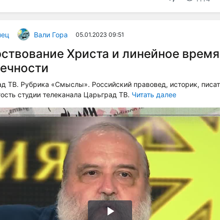
пец
Вали Гора
05.01.2023 09:51
ствование Христа и линейное время
вечности
д ТВ. Рубрика «Смыслы». Российский правовед, историк, писа
гость студии телеканала Царьград ТВ.
Читать далее