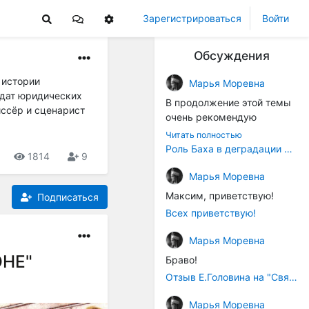
Зарегистрироваться
Войти
Обсуждения
 истории
Марья Моревна
идат юридических
В продолжение этой темы
иссёр и сценарист
очень рекомендую
книжечку "Музыка в
Читать полностью
истории культуры" (автор -
Роль Баха в деградации музыки
1814
9
Т. В. Чередниченко),
Аллегро-Пресс, 1994 год).
Марья Моревна
Вот некоторые выдержки:
Максим, приветствую!
Подписаться
Всех приветствую!
"...Звуковысотная шкала в
музыке древних греков
Марья Моревна
строилась в соответствии с
ОНЕ"
Браво!
найденными опытным
путём частотными
Отзыв Е.Головина на "Священную Артанию" (2005)
коэффициентами
Марья Моревна
интервалов (т.е.