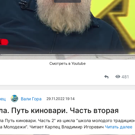
Воспроизвести
видео
Смотреть в Youtube
481
пец
Вали Гора
29.11.2022 19:14
а. Путь киновари. Часть вторая
а Путь киновари. Часть 2" из цикла "школа молодого традицио
за Молодежи". Читает Карпец Владимир Игоревич
Читать далее