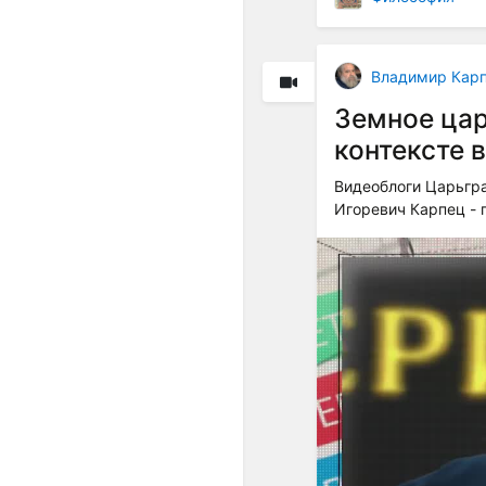
Владимир Кар
Земное цар
контексте 
Видеоблоги Царьгра
Игоревич Карпец - 