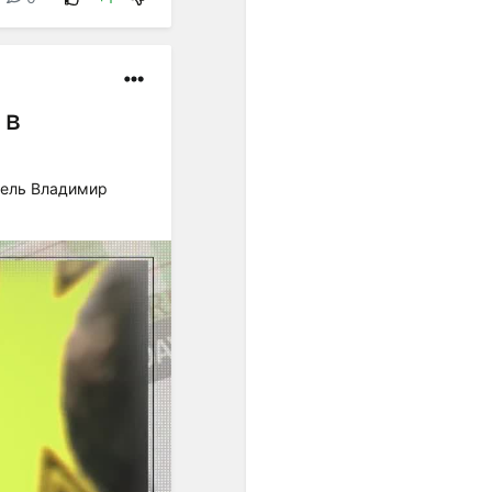
равномерном
пространстве и времени, а
в социальной мысли
утверждались идеи
переустройства общества
 в
на началах равенства.
Равномерная темперация
преодолела незамкнутость
тель Владимир
пифагорейского строя. ...
Пифагорейский строй
базировался на найденных
опытным путём числовых
выражениях квинты (2:3),
кварты (3:4) и октавы
(1:2)".
"... В условиях
европейского
многоголосия,
оперирующего
вертикальными