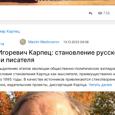
738
мир Карпец
Maxim Medovarov
13.12.2023 09:58
та
горевич Карпец: становление русск
и писателя
выделению этапов эволюции общественно-политических взглядо
словия становления Карпца как мыслителя, преимущественно н
по 1995 годы. В качестве источников привлекаются стихотворен
рки, издательские проекты, диссертация Карпца.
Читать далее