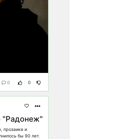
равенство интервалов
разных регистров друг
другу. Стали равными по
акустической величине и
все полутоны. Но только в
ХХ веке это обстоятельство
развернулось в идею ряда
из 12 одинаковых шагов...".
"...В пифагорейской
музыкальной теории
нормы обосновывались
представлением о космосе
0
0
как числовом порядке; в
средневековой
музыкальной теории
основанием правил
считались теологические
 "Радонеж"
догматы, а в Новое время -
законы акустики".
, прозаике и
нилось бы 90 лет.