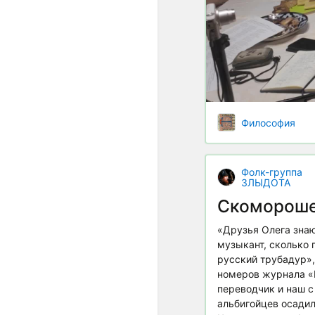
Философия
Фолк-группа
ЗЛЫДОТА
Скомороше
«Друзья Олега знают
музыкант, сколько 
русский трубадур»,
номеров журнала «Б
переводчик и наш 
альбигойцев осадил