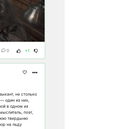
равномерном
пространстве и времени, а
в социальной мысли
утверждались идеи
переустройства общества
на началах равенства.
Равномерная темперация
преодолела незамкнутость
0
+1
пифагорейского строя. ...
Пифагорейский строй
базировался на найденных
опытным путём числовых
выражениях квинты (2:3),
кварты (3:4) и октавы
(1:2)".
зыкант, не столько
— один из них,
"... В условиях
ной в одном из
европейского
мыслитель, поэт,
многоголосия,
днюю твердыню
оперирующего
ор на льду
вертикальными