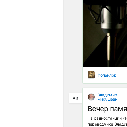
Фольклор
Владимир
Микушевич
Вечер пам
На радиостанции «Р
переводчике Владим