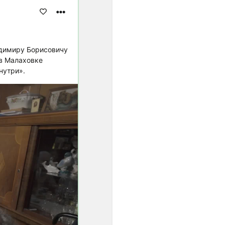
унификации интервальных
шагов. Появившиеся в
европейской музыке ХХ
века ряды из одинаково
малых интервалов были
адимиру Борисовичу
подготовлены, если
 в Малаховке
огрублённо представить
нутри».
связь музыки и культуры в
целом, постепенным
проникновением в
звуковое мышление
специфически европейской
идеи равенства.
Один из первых шагов к
озвучиванию этой идеи -
равномерная темперация,
которая была изобретена
примерно тогда же (конец
ХVII - начало ХVIII веков),
когда в науке
формировались
представления о