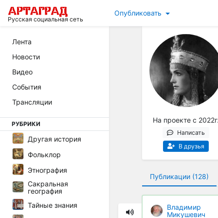
Опубликовать
Русская социальная сеть
Лента
Новости
Видео
События
Трансляции
На проекте с 2022г
РУБРИКИ
Написать
Другая история
В друзья
Фольклор
Этнография
Публикации (128)
Сакральная
география
Тайные знания
Владимир
Микушевич