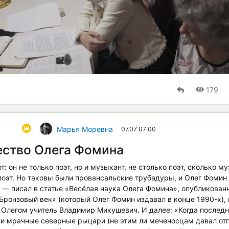
179
Марья Моревна
07.07 07:00
ство Олега Фомина
: он не только поэт, но и музыкант, не столько поэт, сколько му
поэт. Но таковы были провансальские трубадуры, и Олег Фомин 
 — писал в статье «Весёлая наука Олега Фомина», опубликован
ронзовый век» (который Олег Фомин издавал в конце 1990-х), 
с Олегом учитель Владимир Микушевич. И далее: «Когда после
и мрачные северные рыцари (не этим ли меченосцам давал отп