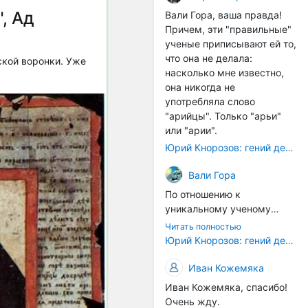
расстояний между
, Ад
Вали Гора, ваша правда!
тонами): чистой квинты
Причем, эти "правильные"
(3:2), чистой кварты (4:3) и
ученые приписывают ей то,
октавы (2:1). Эти
что она не делала:
кой воронки. Уже
интервалы соотнесены в
насколько мне известно,
настройке так называемой
она никогда не
"Лиры Орфея". ... Иным
употребляла слово
смыслом наделена
"арийцы". Только "арьи"
идеальная
или "арии".
звуковысотность в рамках
Юрий Кнорозов: гений дешифровки
более позднего
европейского способа
Вали Гора
градуирования высотной
По отношению к
шкалы. В его основе лежит
уникальному ученому
открытие частичных тонов.
Светлане Жарниковой
... В такой системе часть
Читать полностью
были применены схожие
Юрий Кнорозов: гений дешифровки
содержит в себе целое, т.е.
санкции. Она успешно
все остальные части и
защитила кандидатскую
Иван Кожемяка
закон их соотношения. Не
диссертацию (ей даже
часть есть проекция
Иван Кожемяка, спасибо!
хотели сразу дать
целого (как в звуковой
Очень жду.