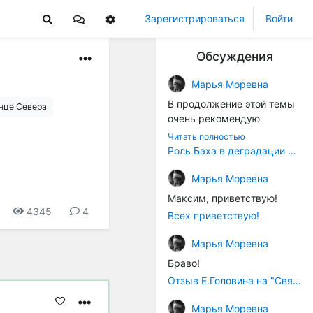
Зарегистрироваться
Войти
Обсуждения
Марья Моревна
В продолжение этой темы
нце Cевера
очень рекомендую
книжечку "Музыка в
Читать полностью
истории культуры" (автор -
Роль Баха в деградации музыки
Т. В. Чередниченко),
Аллегро-Пресс, 1994 год).
Марья Моревна
Вот некоторые выдержки:
Максим, приветствую!
4345
4
Всех приветствую!
"...Звуковысотная шкала в
музыке древних греков
Марья Моревна
строилась в соответствии с
Браво!
найденными опытным
путём частотными
Отзыв Е.Головина на "Священную Артанию" (2005)
коэффициентами
Марья Моревна
интервалов (т.е.