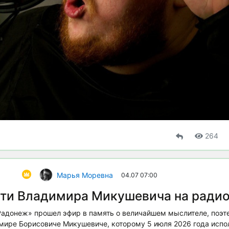
264
Марья Моревна
04.07 07:00
яти Владимира Микушевича на радио
адонеж» прошел эфир в память о величайшем мыслителе, поэте
ире Борисовиче Микушевиче, которому 5 июля 2026 года испол