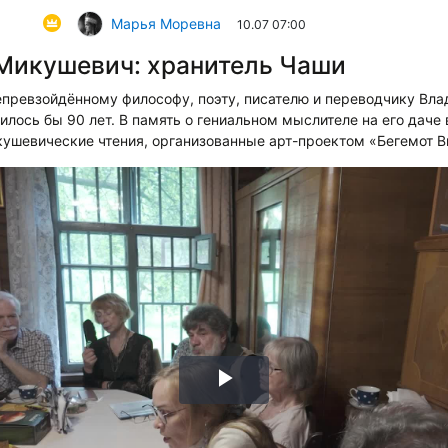
Марья Моревна
10.07 07:00
Микушевич: хранитель Чаши
епревзойдённому философу, поэту, писателю и переводчику Вл
лось бы 90 лет. В память о гениальном мыслителе на его даче
ушевические чтения, организованные арт-проектом «Бегемот В
Воспроизвести
видео