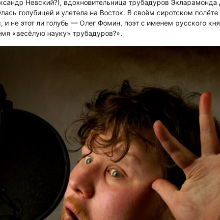
ександр Невский?), вдохновительница трубадуров Экларамонда
улась голубицей и улетела на Восток. В своём сиротском полёте
, и не этот ли голубь — Олег Фомин, поэт с именем русского кн
емя «весёлую науку» трубадуров?».