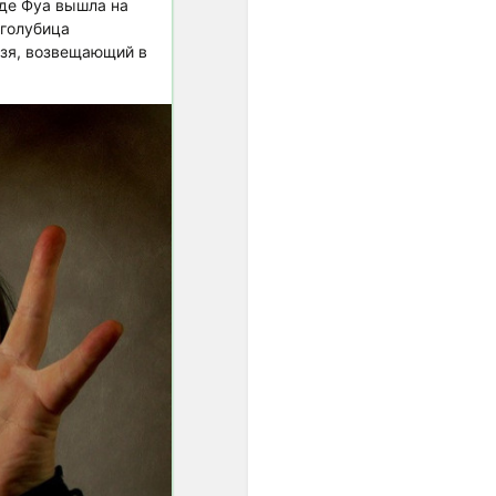
 де Фya вышла на
звукосочетаниями, всё
 голубица
более ощущалась
язя, возвещающий в
потребность в строе с
идеальным созвучием
одноимённых высот.
Поиски такого строя
начались в ХVII веке, и
после нескольких попыток
неравномерной
темперации (когда чуть
уменьшались отдельные
интервалы), А.
Веркмейстер и И. Г.
Нейхард предложили
распределять пифагорову
комму на все квинты,
уменьшив каждую на 1/2 от
0,9 тона..."
"Равномерная темперация
сделала возможным