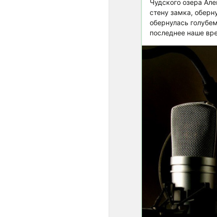
Чудского озера Ал
стену замка, оберн
обернулась голубем
последнее наше вр