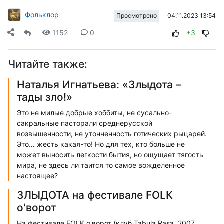
Фольклор
04.11.2023 13:54
Просмотрено
1152
0
+3
Читайте также:
Наталья Игнатьева: «Злыдота –
тады зло!»
Это не милые добрые хоббиты, не сусально-
сакральные пасторали среднерусской
возвышенности, не утонченность готических рыцарей.
Это… жесть какая-то! Но для тех, кто больше не
может выносить легкости бытия, но ощущает тягость
мира, не здесь ли таится то самое вожделенное
настоящее?
ЗЛЫДОТА на фестивале FOLK
o'ворот
На фестивале FOLK o'ворот (клуб Tabula Rasa, 2007