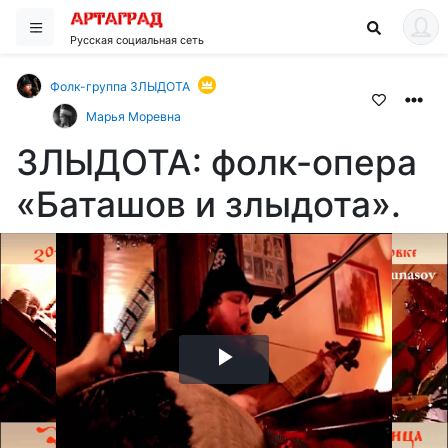
Русская социальная сеть
Фолк-группа ЗЛЫДОТА
Марья Моревна
ЗЛЫДОТА: фолк-опера
«Баташов и злыдота».
Воспроизвести
видео