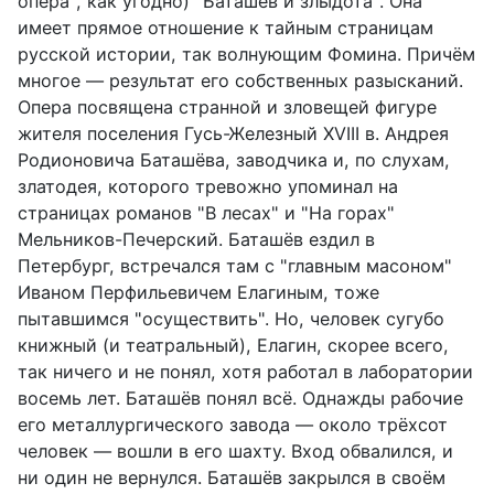
опера", как угодно) "Баташёв и злыдота". Она
имеет прямое отношение к тайным страницам
русской истории, так волнующим Фомина. Причём
многое — результат его собственных разысканий.
Опера посвящена странной и зловещей фигуре
жителя поселения Гусь-Железный XVIII в. Андрея
Родионовича Баташёва, заводчика и, по слухам,
златодея, которого тревожно упоминал на
страницах романов "В лесах" и "На горах"
Мельников-Печерский. Баташёв ездил в
Петербург, встречался там с "главным масоном"
Иваном Перфильевичем Елагиным, тоже
пытавшимся "осуществить". Но, человек сугубо
книжный (и театральный), Елагин, скорее всего,
так ничего и не понял, хотя работал в лаборатории
восемь лет. Баташёв понял всё. Однажды рабочие
его металлургического завода — около трёхсот
человек — вошли в его шахту. Вход обвалился, и
ни один не вернулся. Баташёв закрылся в своём