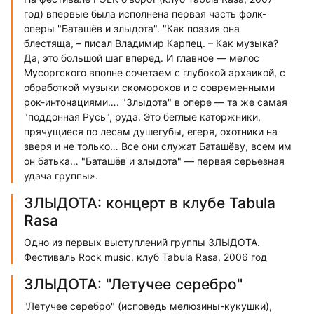
год) впервые была исполнена первая часть фолк-
оперы "Баташёв и злыдота". "Как поэзия она
блестяща, – писал Владимир Карпец. – Как музыка?
Да, это большой шаг вперед. И главное — мелос
Мусоргского вполне сочетаем с глубокой архаикой, с
обработкой музыки скоморохов и с современными
рок-интонациями…. "Злыдота" в опере — та же самая
"поддонная Русь", руда. Это беглые каторжники,
прячущиеся по лесам душегубы, егеря, охотники на
зверя и не только… Все они служат Баташёву, всем им
он батька… "Баташёв и злыдота" — первая серьёзная
удача группы».
ЗЛЫДОТА: концерт в клубе Tabula
Rasa
Одно из первых выступлений группы ЗЛЫДОТА.
Фестиваль Rock music, клуб Tabula Rasa, 2006 год
ЗЛЫДОТА: "Летучее серебро"
"Летучее серебро" (исповедь мелюзины-кукушки),