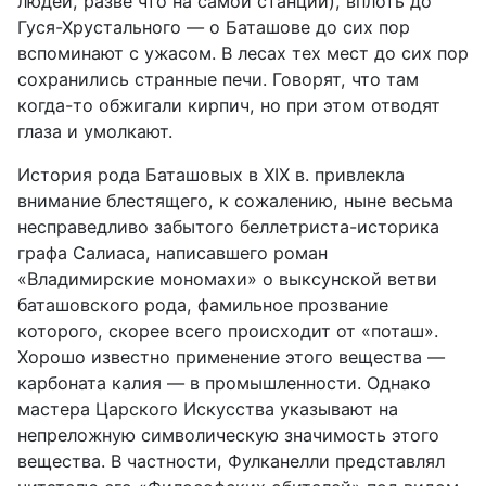
людей, разве что на самой станции), вплоть до
Гуся-Хрустального — о Баташове до сих пор
вспоминают с ужасом. В лесах тех мест до сих пор
сохранились странные печи. Говорят, что там
когда-то обжигали кирпич, но при этом отводят
глаза и умолкают.
История рода Баташовых в XIX в. привлекла
внимание блестящего, к сожалению, ныне весьма
несправедливо забытого беллетриста-историка
графа Салиаса, написавшего роман
«Владимирские мономахи» о выксунской ветви
баташовского рода, фамильное прозвание
которого, скорее всего происходит от «поташ».
Хорошо известно применение этого вещества —
карбоната калия — в промышленности. Однако
мастера Царского Искусства указывают на
непреложную символическую значимость этого
вещества. В частности, Фулканелли представлял