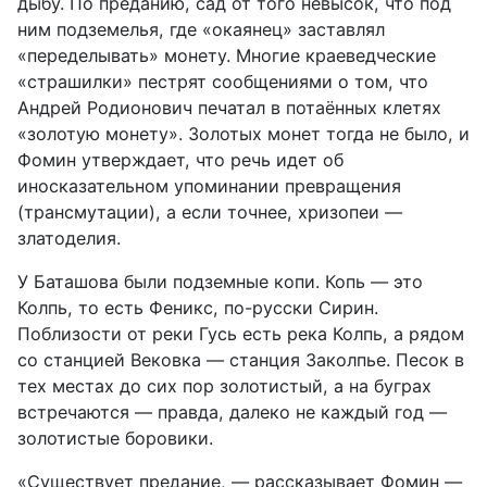
дыбу. По преданию, сад от того невысок, что под
ним подземелья, где «окаянец» заставлял
«переделывать» монету. Многие краеведческие
«страшилки» пестрят сообщениями о том, что
Андрей Родионович печатал в потаённых клетях
«золотую монету». Золотых монет тогда не было, и
Фомин утверждает, что речь идет об
иносказательном упоминании превращения
(трансмутации), а если точнее, хризопеи —
златоделия.
У Баташова были подземные копи. Копь — это
Колпь, то есть Феникс, по-русски Сирин.
Поблизости от реки Гусь есть река Колпь, а рядом
со станцией Вековка — станция Заколпье. Песок в
тех местах до сих пор золотистый, а на буграх
встречаются — правда, далеко не каждый год —
золотистые боровики.
«Существует предание, — рассказывает Фомин —