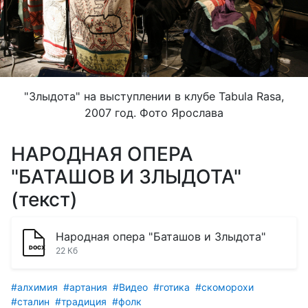
"Злыдота" на выступлении в клубе Tabula Rasa,
2007 год. Фото Ярослава
НАРОДНАЯ ОПЕРА
"БАТАШОВ И ЗЛЫДОТА"
(текст)
Народная опера "Баташов и Злыдота"
22 Кб
#алхимия
#артания
#Видео
#готика
#скоморохи
#сталин
#традиция
#фолк