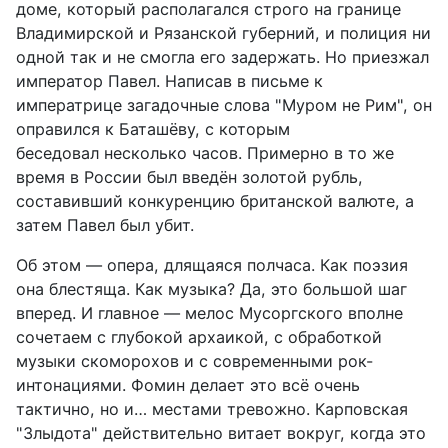
доме, который располагался строго на границе
Владимирской и Рязанской губерний, и полиция ни
одной так и не смогла его задержать. Но приезжал
император Павел. Написав в письме к
императрице загадочные слова "Муром не Рим", он
оправился к Баташёву, с которым
беседовал несколько часов. Примерно в то же
время в России был введён золотой рубль,
составивший конкуренцию британской валюте, а
затем Павел был убит.
Об этом — опера, длящаяся полчаса.
Как поэзия
она блестяща. Как музыка? Да, это большой шаг
вперед. И главное — мелос Мусоргского вполне
сочетаем с глубокой архаикой, с обработкой
музыки скоморохов и с современными рок-
интонациями.
Фомин делает это всё очень
тактично, но и… местами тревожно. Карповская
"Злыдота" действительно витает вокруг, когда это