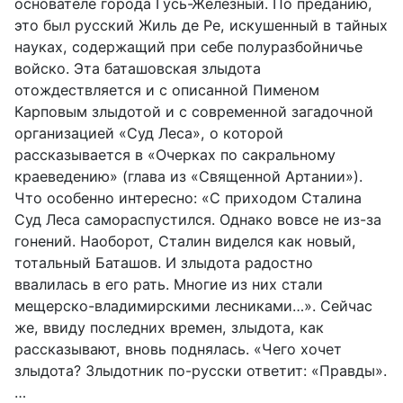
основателе города Гусь-Железный. По преданию,
это был русский Жиль де Ре, искушенный в тайных
науках, содержащий при себе полуразбойничье
войско. Эта баташовская злыдота
отождествляется и с описанной Пименом
Карповым злыдотой и с современной загадочной
организацией «Суд Леса», о которой
рассказывается в «Очерках по сакральному
краеведению» (глава из «Священной Артании»).
Что особенно интересно: «С приходом Сталина
Суд Леса самораспустился. Однако вовсе не из-за
гонений. Наоборот, Сталин виделся как новый,
тотальный Баташов. И злыдота радостно
ввалилась в его рать. Многие из них стали
мещерско-владимирскими лесниками…».
Сейчас
же, ввиду последних времен, злыдота, как
рассказывают, вновь поднялась. «Чего хочет
злыдота? Злыдотник по-русски ответит: «Правды»
.
…