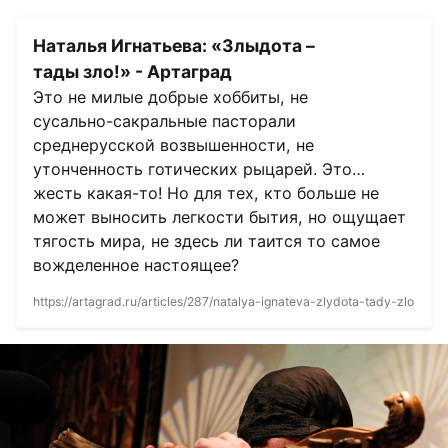
Наталья Игнатьева: «Злыдота –
тады зло!» - Артаград
Это не милые добрые хоббиты, не
сусально-сакральные пасторали
среднерусской возвышенности, не
утонченность готических рыцарей. Это…
жесть какая-то! Но для тех, кто больше не
может выносить легкости бытия, но ощущает
тягость мира, не здесь ли таится то самое
вожделенное настоящее?
https://artagrad.ru/articles/287/natalya-ignateva-zlydota-tady-zlo