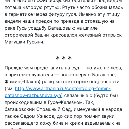
читателю его «Философских обителей» под видом
поташа «вторую ртуть». Ртуть часто обозначалась
в герметике через фигуру гуся. Именно эту птицу
видели наши предки по приезде в стоявшую на
реке Гусь усадьбу Баташовых: на шпиле
сторожевой башни красовался железный отпрыск
Матушки Гусыни.
Прежде чем представить на суд — но уже не леса,
а зрителя-слушателя — волк-оперу о Баташове,
Фомин(-Шахов) раскрыл некоторые подробности
(см.
http://www.arthania.ru/content/oleg-fomin-
batashov-razbushevalsya
) связанные с (будто бы)
происходившим в Гусе-Железном. Так,
баташовский Страшный Сад, именуемый в народе
также Садом Ужасов, до сих пор помнит звуки
рассекающего кожу бича и крики вздымаемых на