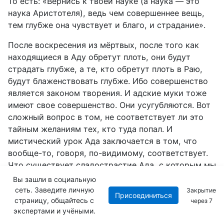
То есть: «Вернись к твоей науке (а наука — это
наука Аристотеля), ведь чем совершеннее вещь,
тем глубже она чувствует и благо, и страдание».
После воскресения из мёртвых, после того как
находящиеся в Аду обретут плоть, они будут
страдать глубже, а те, кто обретут плоть в Раю,
будут блаженствовать глубже. Ибо совершенство
является законом творения. И адские муки тоже
имеют свое совершенство. Они усугубляются. Вот
сложный вопрос в том, не соответствует ли это
тайным желаниям тех, кто туда попал. И
мистический урок Ада заключается в том, что
вообще-то, говоря, по-видимому, соответствует.
Что существует сладострастие Ада, с которым мы
будем сталкиваться все дальше, по мере того как
Вы зашли в социальную
мы будем спускаться глубже в эту воронку,
сеть. Заведите личную
Закрытие
Присоединиться
страницу, общайтесь с
которая составляет Ад. И в пятом кругу они
через
5
экспертами и учёными.
приближаются к городу Дита. Город этот имеет