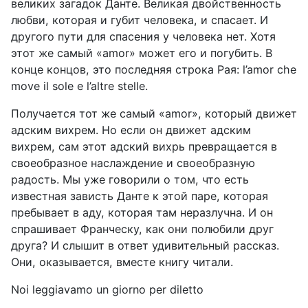
великих загадок Данте. Великая двойственность
любви, которая и губит человека, и спасает. И
другого пути для спасения у человека нет. Хотя
этот же самый «
amor
» может его и погубить. В
конце концов, это последняя строка Рая:
l
’
amor
che
move
il
sole
e
l
’
altre
stelle
.
П
олучается тот же самый «
amor
», который движет
адским вихрем. Но если он движет адским
вихрем, сам этот адский вихрь превращается в
своеобразное наслаждение и своеобразную
радость. Мы уже говорили о том, что есть
известная зависть Данте к этой паре, которая
пребывает в аду, которая там неразлучна. И он
спрашивает Франческу, как они полюбили друг
друга? И слышит в ответ удивительный рассказ.
Они
,
оказывается
,
вместе
книгу
читали
.
Noi leggiavamo un giorno per diletto