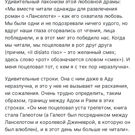
Удивительный лаконизм этой любовной драмы:
«Мы вместе читали однажды для развлечения
роман о «Ланселоте» – как его охватила любовь.
Мы были одни и не подозревали ничего худого, но
вдруг наши глаза оторвались от чтения, лица
побледнели, и в этот миг это победило нас. Когда
мы читали, мы поцеловали в рот друг друга
(причем, «
il
dis
ï
ato
riso
» –
это желанный смех;
здесь слово «рот» обозначается словом «смех»). И
меня поцеловал тот, с кем я с тех пор неразлучна».
Удивительные строки. Она с ним даже в Аду
неразлучна, и это у нее не вызывает ни раскаяния,
ни сожаления. Очень трудно определить, таким
образом, границу между Адом и Раем в этих
строках. «Он мне поцеловал уста трепетом, книга
стала Галеотом (а Галеот был посредником между
Ланселотом и королевой Джиневрой, в которую он
был влюблен), и в этот день мы больше не читали».