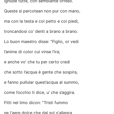
ignude tutte, con sembiante offeso.
Queste si percotean non pur con mano,
ma con la testa e col petto e coi piedi,
troncandosi co’ denti a brano a brano.
Lo buon maestro disse: "Figlio, or vedi
l’anime di color cui vinse l’ira;
e anche vo’ che tu per certo credi
che sotto l’acqua è gente che sospira,
e fanno pullular quest’acqua al summo,
come l’occhio ti dice, u’ che s’aggira.
Fitti nel limo dicon: "Tristi fummo
ne l'aere dolce che dal sol s'allegra,