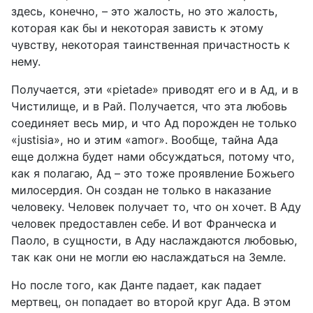
здесь, конечно, – это жалость, но это жалость,
которая как бы и некоторая зависть к этому
чувству, некоторая таинственная причастность к
нему.
Получается, эти «
pietade
»
приводят его и в Ад, и в
Чистилище, и в Рай. Получается, что эта любовь
соединяет весь мир, и что Ад порожден не только
«
j
ustisia
»
, но и этим «
amor
». Вообще, тайна Ада
еще должна будет нами обсуждаться, потому что,
как я полагаю, Ад – это тоже проявление Божьего
милосердия. Он создан не только в наказание
человеку. Человек получает то, что он хочет. В Аду
человек предоставлен себе. И вот Франческа и
Паоло, в сущности, в Аду наслаждаются любовью,
так как они не могли ею наслаждаться на Земле.
Но после того, как Данте падает, как падает
мертвец, он попадает во второй круг Ада. В этом