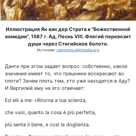
Иллюстрация Ян ван дер Страта к "Божественной
комедии", 1587 г. Ад, Песнь VIII. Флегий перевозит
души через Стигийское болото.
Источник:
commons.wikimedia.org
Данте при этом задает вопрос: собственно, какое
значение имеет то, что грешники воскресают во
плоти? Зачем плоть тем, кто уже находится в Аду?
И Вергилий ему на это отвечает:
Ed elli a me: «Ritorna a tua scïenza,
che vuol, quanto la cosa è più perfetta,
più senta il bene, e così la doglienza.