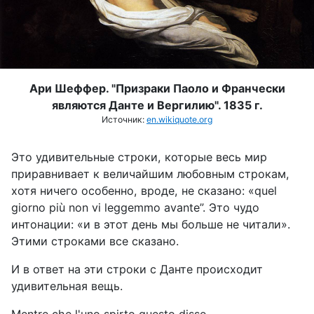
Ари Шеффер. "
Призраки Паоло и Франчески
являются Данте и Вергилию". 1835 г.
Источник:
en.wikiquote.org
Это удивительные строки, которые весь мир
приравнивает к величайшим любовным строкам,
хотя ничего особенно, вроде, не сказано: «
quel
giorno
pi
ù
non
vi
leggemmo
avante
”. Это чудо
интонации: «и в этот день мы больше не читали».
Этими строками все сказано.
И в ответ на эти строки с Данте происходит
удивительная вещь.
Mentre che l'uno spirto questo disse,