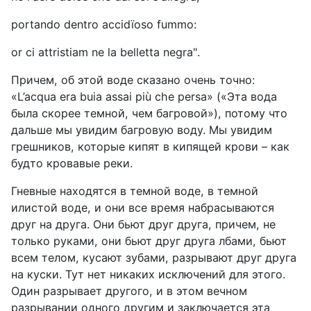
portando dentro accidïoso fummo:
or ci attristiam ne la belletta negra".
Причем, об этой воде сказано очень точно:
«
L
’
acqua
era
buia
assai
pi
ù
che
persa
»
(«
Эта вода
была скорее темной, чем багровой»), потому что
дальше мы увидим багровую воду. Мы увидим
грешников, которые кипят в кипящей крови – как
будто кровавые реки.
Гневные находятся в темной воде, в темной
илистой воде, и они все время набрасываются
друг на друга. Они бьют друг друга, причем, не
только руками, они бьют друг друга лбами, бьют
всем телом, кусают зубами, разрывают друг друга
на куски. Тут нет никаких исключений для этого.
Один разрывает другого, и в этом вечном
разрывании одного другим и заключается эта