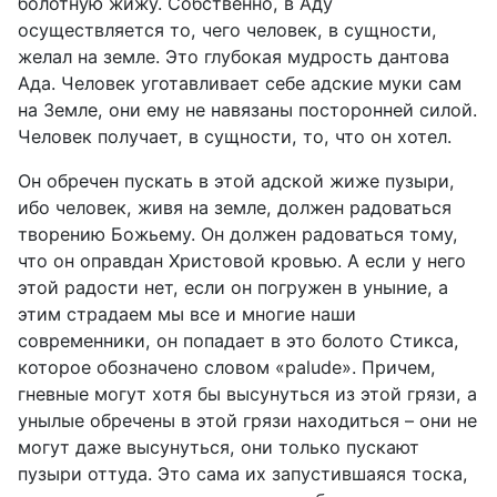
болотную жижу. Собственно, в Аду
осуществляется то, чего человек, в сущности,
желал на земле. Это глубокая мудрость дантова
Ада. Человек уготавливает себе адские муки сам
на Земле, они ему не навязаны посторонней силой.
Человек получает, в сущности, то, что он хотел.
Он обречен пускать в этой адской жиже пузыри,
ибо человек, живя на земле, должен радоваться
творению Божьему. Он должен радоваться тому,
что он оправдан Христовой кровью. А если у него
этой радости нет, если он погружен в уныние, а
этим страдаем мы все и многие наши
современники, он попадает в это болото Стикса,
которое обозначено словом «
palude
».
Причем,
гневные могут хотя бы высунуться из этой грязи, а
унылые обречены в этой грязи находиться – они не
могут даже высунуться, они только пускают
пузыри оттуда.
Это сама их запустившаяся тоска,