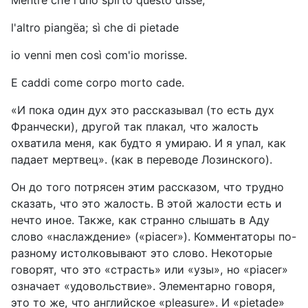
l'altro piangëa; sì che di pietade
io venni men così com'io morisse.
E caddi come corpo morto cade.
«И пока один дух это рассказывал (то есть дух
Франчески),
другой так плакал, что жалость
охватила меня, как будто я умираю. И я упал, как
падает мертвец». (как в переводе Лозинского).
Он до того потрясен этим рассказом, что трудно
сказать, что это жалость. В этой жалости есть и
нечто иное. Также, как странно слышать в Аду
слово «наслаждение» («
piacer
»). Комментаторы по-
разному истолковывают это слово. Некоторые
говорят, что это «страсть» или «узы», но «
piacer
»
означает «удовольствие». Элементарно говоря,
это то же, что английское «
pleasure
». И «
pietade
»