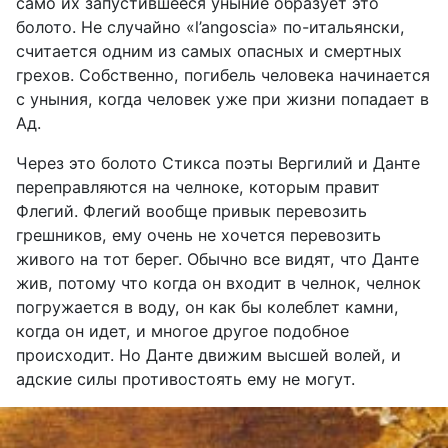
само их запустившееся уныние образует это
болото. Не случайно «
l
’
angoscia
»
по-итальянски,
считается одним из самых опасных и смертных
грехов. Собственно, погибель человека начинается
с уныния, когда человек уже при жизни попадает в
Ад.
Через это болото Стикса поэты Вергилий и Данте
переправляются на челноке, которым правит
Флегий. Флегий вообще привык перевозить
грешников, ему очень не хочется перевозить
живого на тот берег. Обычно все видят, что Данте
жив, потому что когда он входит в челнок, челнок
погружается в воду, он как бы колеблет камни,
когда он идет, и многое другое подобное
происходит. Но Данте движим высшей волей, и
адские силы противостоять ему не могут.