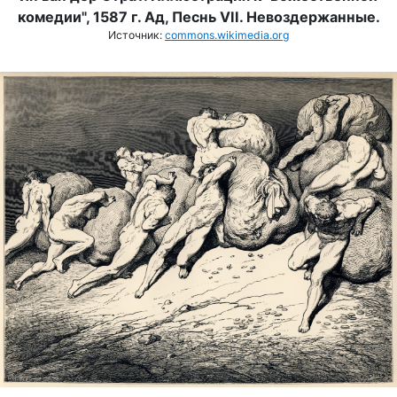
комедии", 1587 г. Ад, П
еснь VII. Н
евоздержанные.
Источник:
commons.wikimedia.org