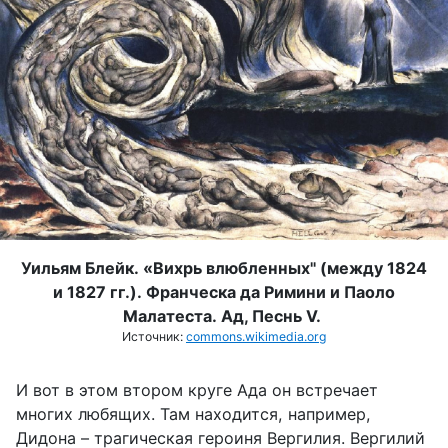
Уильям Блейк. «Вихрь влюбленных" (м
ежду 1824
и 1827 гг.).
Франческа да Римини и Паоло
Малатеста.
Ад, Песнь V.
Источник:
commons.wikimedia.org
И вот в этом втором круге Ада он встречает
многих любящих. Там находится, например,
Дидона – трагическая героиня Вергилия. Вергилий