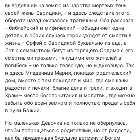
выводивший на землю из царства мертвых тень
своей жены Эвридики, – и здесь следствие этого
оборота назад оказалось трагичным. Оба рассказа
– библейский и мифический – объединяет одна
деталь: в обоих случаях герои уходят от смерти в
жизнь – Орфей с Эвридикой буквально из ада, а
Лот с семейством бегут из горящего Содома с его
смертными грехами, тянущими его жителей в
погибель – не только телесную, но и духовную. Так
и здесь Младеница Мария, покидая родительский
дом, вместе с тем покидает и мир, где смешаны
радости и печали, благие дела и грехи, и входит в
Храм – место богопочитания и молитвы, где можно
забыть обо всем земном и полностью предать себя
в руки Божии.
Но маленькая Девочка не только не обернулась,
чтобы попрощаться с родителями, но от радости,
как бы предвкушая будущую встречу с Богом,