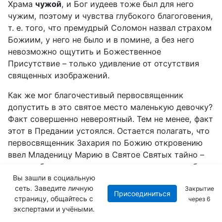
Храма
чужой
, и Бог иудеев тоже был для него
чужим, поэтому и чувства глубокого благоговения,
т. е. того, что премудрый Соломон назвал страхом
Божиим, у него не было и в помине, а без него
невозможно ощутить и Божественное
Присутствие – только удивление от отсутствия
священных изображений.
Как же мог благочестивый первосвященник
допустить в это святое место маленькую девочку?
Факт совершенно невероятный. Тем не менее, факт
этот в Предании устоялся. Остается полагать, что
первосвященник Захария по Божию откровению
ввел Младеницу Марию в Святое Святых тайно –
так, чтобы никто не узнал, иначе скандал мог бы
быть грандиозный, и сам он неминуемо был бы
Вы зашли в социальную
сеть. Заведите личную
Закрытие
побит камнями. И если все же допустить, что
Присоединиться
страницу, общайтесь с
через
5
Мария как-то тайно проникала туда, то только
экспертами и учёными.
чудом Божиим – ведóмая ангелом, незримо