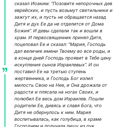
сказал Иоаким: “Позовите непорочных дев
еврейских, и пусть возьмут светильники и
зажгут их, и пусть не обращается назад
Дитя и дух Ее да не отделится от Дома
Божия”. И девы сделали так и вошли в
храм. И первосвященник принял Дитя,
поцеловал Ее и сказал: “Мария, Господь
дал величие имени Твоему во все роды, и
в конце дней Господь проявит в Тебе цену
искупления сынов Израилевых”. И он
поставил Ее на третью ступень
жертвенника, и Господь Бог излил
милость Свою на Нее, и Она дрожала от
радости и плясала на ногах Своих, и
полюбил Ее весь дом Израилев. Пошли
родители Ее, дивясь и славя Бога, что
Дитя не обернулось к ним. Мария
воспитывалась, как голубица, в храме
Господнем и получала пищу из рук