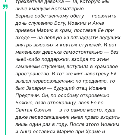
трехлетняя девочка — Та, Которую мы
ныне именуем Богоматерью.
Верные собственному обету — посвятить
дочь служению Богу, Иоаким и Анна
привели Марию в храм, поставив Ее при
входе — на первую из пятнадцати ведущих
внутрь высоких и крутых ступеней. И вот
маленькая девочка самостоятельно — без
чьей-либо поддержки, взойдя по этим
каменным ступеням, вступила в храмовое
пространство. В тот же миг навстречу Ей
вышел первосвященник: по преданию, то
был Захария — будущий отец Иоанна
Предтечи. Он, по особому откровению
Божию, взяв отроковицу, ввел Ее во
Святая Святых — в то самое место, куда
даже первосвященник имел право входить
лишь один раз в году. После этого Иоаким
и Анна оставили Марию при Храме и