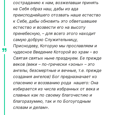
состраданию к нам, возжелавши принять
на Себя образ наш, дабы из ада
преисподнейшего отозвать наше естество
к Себе, дабы обновить это обветшавшее
естество и возвести его на высоту
пренебесную, – для всего этого находит
самую добрую Служительницу,
Приснодеву, Которую мы прославляем и
чудесное Введение Которой во храм – во
Святая святых ныне празднуем. Ее прежде
веков (веки – по-гречески «эоны» – это
ангелы, безсмертные и вечные, т.е. прежде
создания ангелов) Бог предназначает ко
спасению и воззванию рода нашего: Она
избирается из числа избранных от века и
славных как по своему благочестию и
благоразумию, так и по Богоугодным
словам и делам».