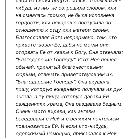
свои на своих подруг, боясь, чтобы какая-
нибудь из них не согрешила словом, или
не смеялась громко, не была исполнена
гордости, или нехорошо поступила по
отношению к отцу или матери своим.
Благословляя Бога непрерывно, тем, кто
приветствовал Ее, дабы не могли они
оторвать Ее от хвалы к Богу, Она отвечала:
"Благодарение Господу". И от Нее пошел
обычай, принятый благочестивыми
людьми, отвечать приветствующим их:
"Благодарение Господу". Она вкушала
пищу, которую ежедневно получала из рук
ангела, а ту пищу, которую давали Ей
священники храма, Она раздавала бедным.
Очень часто видели, как ангелы
беседовали с Ней и с великим почтением
повиновались Ей. И если кто-нибудь,
одержимый немощью, прикасался к Ней,