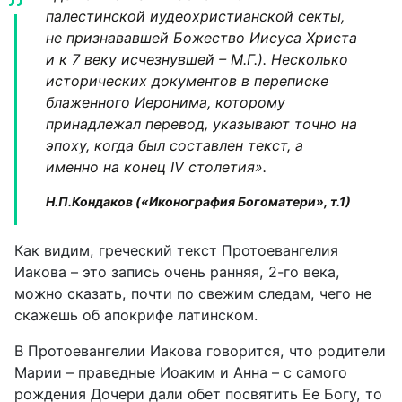
палестинской иудеохристианской секты,
не признававшей Божество Иисуса Христа
и к 7 веку исчезнувшей – М.Г.). Несколько
исторических документов в переписке
блаженного Иеронима, которому
принадлежал перевод, указывают точно на
эпоху, когда был составлен текст, а
именно на конец IV столетия».
Н.П.Кондаков («Иконография Богоматери», т.1)
Как видим, греческий текст Протоевангелия
Иакова – это запись очень ранняя, 2-го века,
можно сказать, почти по свежим следам, чего не
скажешь об апокрифе латинском.
В Протоевангелии Иакова говорится, что родители
Марии – праведные Иоаким и Анна – с самого
рождения Дочери дали обет посвятить Ее Богу, то