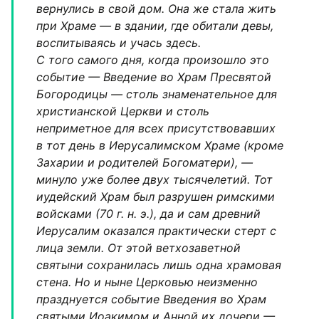
вернулись в свой дом. Она же стала жить
при Храме — в здании, где обитали девы,
воспитываясь и учась здесь.
С того самого дня, когда произошло это
событие — Введение во Храм Пресвятой
Богородицы — столь знаменательное для
христианской Церкви и столь
неприметное для всех присутствовавших
в тот день в Иерусалимском Храме (кроме
Захарии и родителей Богоматери), —
минуло уже более двух тысячелетий. Тот
иудейский Храм был разрушен римскими
войсками (70 г. н. э.), да и сам древний
Иерусалим оказался практически стерт с
лица земли. От этой ветхозаветной
святыни сохранилась лишь одна храмовая
стена. Но и ныне Церковью неизменно
празднуется событие Введения во Храм
святыми Иоакимом и Анной их дочери —