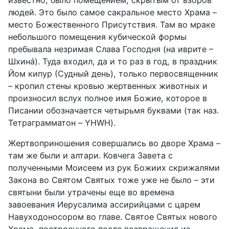
людей. Это было самое сакральное место Храма –
место Божественного Присутствия. Там во мраке
небольшого помещения кубической формы
пребывала незримая Слава Господня (на иврите –
Шхинá). Туда входил, да и то раз в год, в праздник
Йом кипур (Судный день), только первосвященник
– кропил стены кровью жертвенных животных и
произносил вслух полное имя Божие, которое в
Писании обозначается четырьмя буквами (так наз.
Тетраграмматон –
YHWH
).
Жертвоприношения совершались во дворе Храма –
там же были и алтари. Ковчега Завета с
полученными Моисеем из рук Божиих скрижалями
Закона во Святом Святых тоже уже не было – эти
святыни были утрачены еще во времена
завоевания Иерусалима ассирийцами с царем
Навуходоносором во главе. Святое Святых нового
Храма, построенного после возвращения из