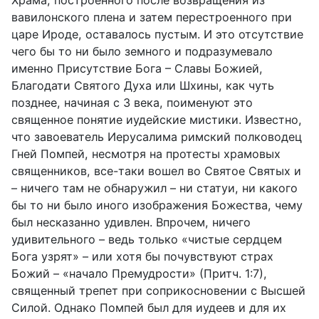
вавилонского плена и затем перестроенного при
царе Ироде, оставалось пустым. И это отсутствие
чего бы то ни было земного и подразумевало
именно Присутствие Бога – Славы Божией,
Благодати Святого Духа или Шхины, как чуть
позднее, начиная с 3 века, поименуют это
священное понятие иудейские мистики. Известно,
что завоеватель Иерусалима римский полководец
Гней Помпей, несмотря на протесты храмовых
священников, все-таки вошел во Святое Святых и
– ничего там не обнаружил – ни статуи, ни какого
бы то ни было иного изображения Божества, чему
был несказанно удивлен. Впрочем, ничего
удивительного – ведь только «чистые сердцем
Бога узрят» – или хотя бы почувствуют страх
Божий – «начало Премудрости» (Притч. 1:7),
священный трепет при соприкосновении с Высшей
Силой. Однако Помпей был для иудеев и для их