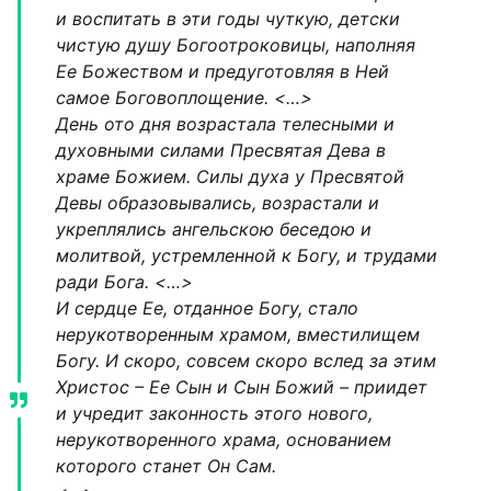
и воспитать в эти годы чуткую, детски
чистую душу Богоотроковицы, наполняя
Ее Божеством и предуготовляя в Ней
самое Боговоплощение. <…>
День ото дня возрастала телесными и
духовными силами Пресвятая Дева в
храме Божием. Силы духа у Пресвятой
Девы образовывались, возрастали и
укреплялись ангельскою беседою и
молитвой, устремленной к Богу, и трудами
ради Бога. <…>
И сердце Ее, отданное Богу, стало
нерукотворенным храмом, вместилищем
Богу. И скоро, совсем скоро вслед за этим
Христос – Ее Сын и Сын Божий – приидет
и учредит законность этого нового,
нерукотворенного храма, основанием
которого станет Он Сам.