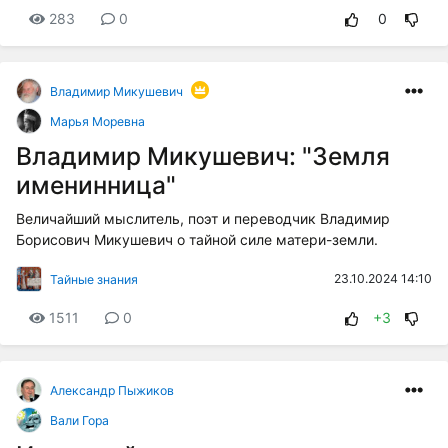
283
0
0
Владимир Микушевич
Марья Моревна
Владимир Микушевич: "Земля
именинница"
Величайший мыслитель, поэт и переводчик Владимир
Борисович Микушевич о тайной силе матери-земли.
23.10.2024 14:10
Тайные знания
1511
0
+3
Александр Пыжиков
Вали Гора