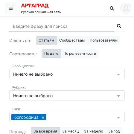
Русская социальная сеть
Искать по:
Статьям
Сообществам
Пользователям
Сортировать:
По дате
По релевантности
Сообщество
Ничего не выбрано
Рубрика
Ничего не выбрано
Тэги
богородица
Период:
За все время
За месяц
За неделю
За год