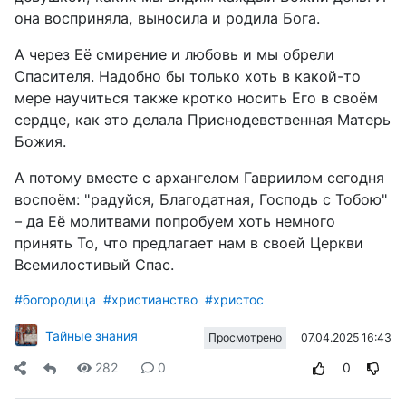
она восприняла, выносила и родила Бога.
А через Её смирение и любовь и мы обрели
Спасителя. Надобно бы только хоть в какой-то
мере научиться также кротко носить Его в своём
сердце, как это делала Приснодевственная Матерь
Божия.
А потому вместе с архангелом Гавриилом сегодня
воспоём: "радуйся, Благодатная, Господь с Тобою"
– да Её молитвами попробуем хоть немного
принять То, что предлагает нам в своей Церкви
Всемилостивый Спас.
#богородица
#христианство
#христос
Тайные знания
07.04.2025 16:43
Просмотрено
282
0
0