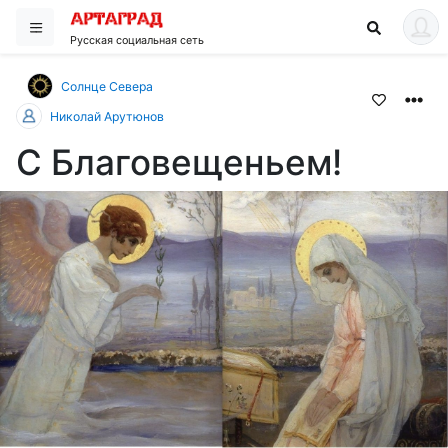
Русская социальная сеть
Солнце Cевера
Николай Арутюнов
С Благовещеньем!