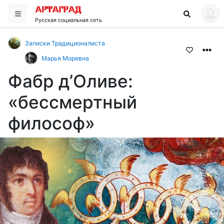
Русская социальная сеть
Записки Традиционалиста
Марья Моревна
Фабр д’Оливе:
«бессмертный
философ»