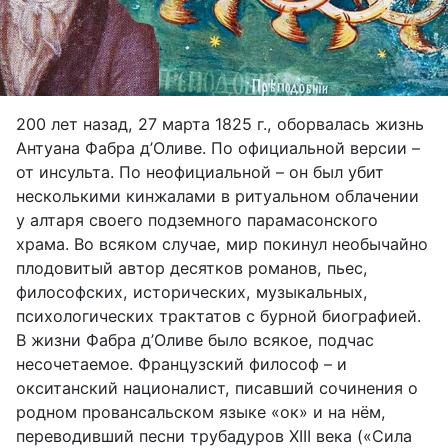
200 лет назад, 27 марта 1825 г., оборвалась жизнь
Антуана Фабра д’Оливе. По официальной версии –
от инсульта. По неофициальной – он был убит
несколькими кинжалами в ритуальном облачении
у алтаря своего подземного парамасонского
храма. Во всяком случае, мир покинул необычайно
плодовитый автор десятков романов, пьес,
философских, исторических, музыкальных,
психологических трактатов с бурной биографией.
В жизни Фабра д’Оливе было всякое, подчас
несочетаемое. Французский философ – и
окситанский националист, писавший сочинения о
родном провансальском языке «ок» и на нём,
переводивший песни трубадуров XIII века («Сила