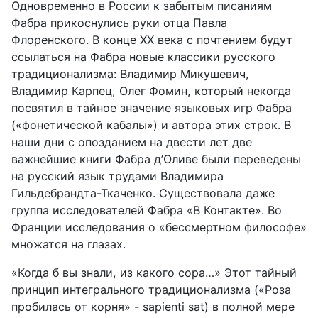
Одновременно в России к забытым писаниям
Фабра прикоснулись руки отца Павла
Флоренского. В конце ХХ века с почтением будут
ссылаться на Фабра новые классики русского
традиционализма: Владимир Микушевич,
Владимир Карпец, Олег Фомин, который некогда
посвятил в тайное значение языковых игр Фабра
(«фонетической кабалы») и автора этих строк. В
наши дни с опозданием на двести лет две
важнейшие книги Фабра д’Оливе были переведены
на русский язык трудами Владимира
Гильдебрандта-Ткаченко. Существовала даже
группа исследователей Фабра «В Контакте». Во
Франции исследования о «бессмертном философе»
множатся на глазах.
«Когда б вы знали, из какого сора…» Этот тайный
принцип интегрального традиционализма («Роза
пробилась от корня» - sapienti sat) в полной мере