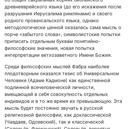
древнееврейского языка (до его искажения после
разрушения Иерусалима римлянами) и своего
родного провансальского языка, однако
методологически ценной оказалась сама мысль о
порче «забытого слова», символистские попытки
приписать отдельным буквам понятийно-
философские значения, новая попытка
интерпретации ветхозаветного Имени Божия.
Среди философских мыслей Фабра наиболее
плодотворным оказался тезис об Универсальном
Человеке (Адаме Кадмоне) как единственной
подлинной всечеловеческой личности,
вмещающей в себя совокупность отдельных
индивидов и в то же время их превышающую. Эта
мысль будет постоянно звучать в русской
религиозной философии, как доклассической
(Чаадаев, Одоевский), так и классической
(Соловьёв, Флоренский). Соловьёв, вероятно,