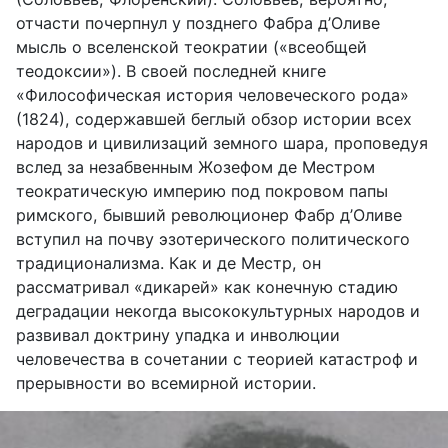
отчасти почерпнул у позднего Фабра д’Оливе
мысль о вселенской теократии («всеобщей
теодоксии»). В своей последней книге
«Философическая история человеческого рода»
(1824), содержавшей беглый обзор истории всех
народов и цивилизаций земного шара, проповедуя
вслед за незабвенным Жозефом де Местром
теократическую империю под покровом папы
римского, бывший революционер Фабр д’Оливе
вступил на почву эзотерического политического
традиционализма. Как и де Местр, он
рассматривал «дикарей» как конечную стадию
деградации некогда высококультурных народов и
развивал доктрину упадка и инволюции
человечества в сочетании с теорией катастроф и
прерывности во всемирной истории.