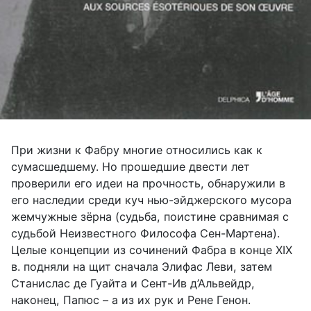
При жизни к Фабру многие относились как к
сумасшедшему. Но прошедшие двести лет
проверили его идеи на прочность, обнаружили в
его наследии среди куч нью-эйджерского мусора
жемчужные зёрна (судьба, поистине сравнимая с
судьбой Неизвестного Философа Сен-Мартена).
Целые концепции из сочинений Фабра в конце XIX
в. подняли на щит сначала Элифас Леви, затем
Станислас де Гуайта и Сент-Ив д’Альвейдр,
наконец, Папюс – а из их рук и Рене Генон.