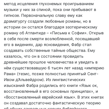
метод исцеления глухонемых проигрыванием
музыки у них за спиной, пока они пребывают в
гипнозе. Первоначальную славу ему как
драматургу создали любовные романы, но в
истории он остался благодаря эзотерическому
роману об Атлантиде – «Письма к Софии». Открыв
в себе после смерти возлюбленной, посещавшей
его в видениях, дар ясновидения, Фабр стал
создавать собственные тайные общества. Ему
казалось, что он в состоянии провидеть
древнейшее прошлое человечества и увидеть в
нём существовавшую 6 тысяч лет назад «империю
Рама» (тезис, позже полностью принятый Сент-
Ивом д’Альвейдром). Из лингвистических
изысканий Фабра родились его книги «Язык ок,
восстановленный в его основных принципах», и
«Восстановленный еврейский язык». В этих книгах
он создавал достаточно фантастическую теорию
об общих сакральных корнях библейского