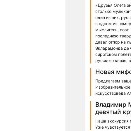
«Друзья Олега зна
столько музыкант
один из них, рус
в одном из номер
мыслитель, поэт,
последнюю тверд
давал отпор на л
Экларамонда де Ф
сиротском полёте
русского князя,
Новая мифо
Предлагаем ваше
Изобразительное 
искусствоведа А
Владимир М
девятый кр
Наша экскурсия 
Уже чувствуется