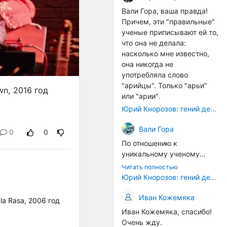
расстояний между
Вали Гора, ваша правда!
тонами): чистой квинты
Причем, эти "правильные"
(3:2), чистой кварты (4:3) и
ученые приписывают ей то,
октавы (2:1). Эти
что она не делала:
интервалы соотнесены в
насколько мне известно,
настройке так называемой
она никогда не
"Лиры Орфея". ... Иным
употребляла слово
смыслом наделена
"арийцы". Только "арьи"
n, 2016 год
идеальная
или "арии".
звуковысотность в рамках
Юрий Кнорозов: гений дешифровки
более позднего
европейского способа
Вали Гора
0
0
градуирования высотной
По отношению к
шкалы. В его основе лежит
уникальному ученому
открытие частичных тонов.
Светлане Жарниковой
... В такой системе часть
Читать полностью
были применены схожие
Юрий Кнорозов: гений дешифровки
содержит в себе целое, т.е.
санкции. Она успешно
все остальные части и
защитила кандидатскую
Иван Кожемяка
закон их соотношения. Не
a Rasa, 2006 год
диссертацию (ей даже
часть есть проекция
Иван Кожемяка, спасибо!
хотели сразу дать
целого (как в звуковой
Очень жду.