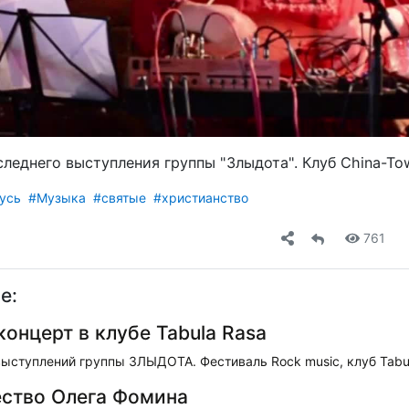
видео
леднего выступления группы "Злыдота". Клуб China-Tow
усь
#Музыка
#святые
#христианство
761
е:
онцерт в клубе Tabula Rasa
ыступлений группы ЗЛЫДОТА. Фестиваль Rock music, клуб Tabul
ство Олега Фомина