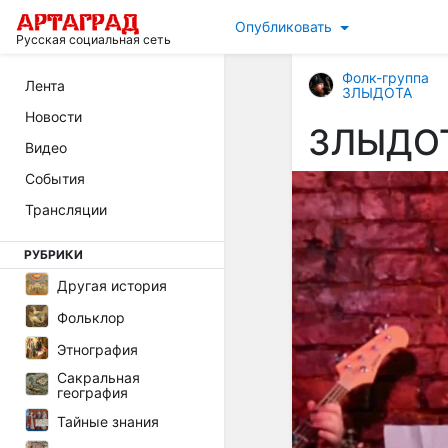
Опубликовать
Русская социальная сеть
Фолк-группа
Лента
ЗЛЫДОТА
Новости
ЗЛЫДОТ
Видео
События
Трансляции
РУБРИКИ
Другая история
Фольклор
Этнография
Сакральная
география
Тайные знания