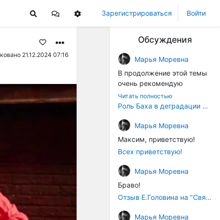
Зарегистрироваться
Войти
Обсуждения
ковано 21.12.2024 07:16
Марья Моревна
В продолжение этой темы
очень рекомендую
книжечку "Музыка в
Читать полностью
истории культуры" (автор -
Роль Баха в деградации музыки
Т. В. Чередниченко),
Аллегро-Пресс, 1994 год).
Марья Моревна
Вот некоторые выдержки:
Максим, приветствую!
Всех приветствую!
"...Звуковысотная шкала в
музыке древних греков
Марья Моревна
строилась в соответствии с
Браво!
найденными опытным
путём частотными
Отзыв Е.Головина на "Священную Артанию" (2005)
коэффициентами
Марья Моревна
интервалов (т.е.