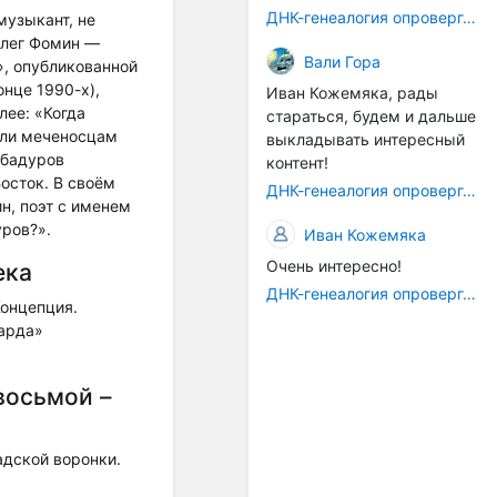
докторскую), но потом ее
системе Древней Греции),
ДНК-генеалогия опровергла Гитлера
 музыкант, не
исследования были
а наоборот - целое есть
Олег Фомин —
преданы забвению. Более
проекция части. ... Такова
Вали Гора
», опубликованной
того, на Википедии сегодня
музыкально-
нце 1990-х),
Иван Кожемяка, рады
можно прочитать, что она
математическая
лее: «Когда
стараться, будем и дальше
«Сторонник псевдонаучной
иллюстрация к различию
 ли меченосцам
выкладывать интересный
арктической гипотезы
между, скажем,
убадуров
контент!
происхождения
платоновской концепцией
осток. В своём
индоевропейцев
ДНК-генеалогия опровергла Гитлера
государства (которое есть
н, поэт с именем
(«арийцев») и
благо более высокое, чем
ров?».
Иван Кожемяка
«индоевропейской
жизнь отдельного
цивилизации»
человека) и
Очень интересно!
ека
просветительски-
ДНК-генеалогия опровергла Гитлера
онцепция.
рационалистической идеей
гарда»
прав человека (которые
выше прав группы,
корпорации, государства)".
восьмой –
"... Ни в одной из
старинных хроматических
дской воронки.
систем не существовало