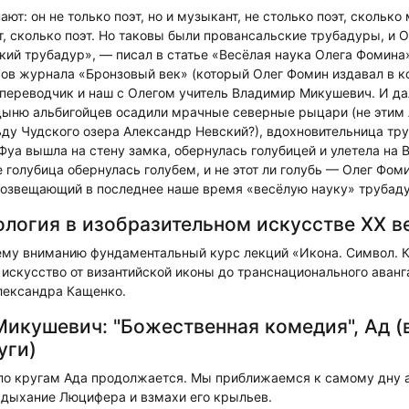
ют: он не только поэт, но и музыкант, не столько поэт, сколько
, сколько поэт. Но таковы были провансальские трубадуры, и 
ский трубадур», — писал в статье «Весёлая наука Олега Фомина
ов журнала «Бронзовый век» (который Олег Фомин издавал в ко
 переводчик и наш с Олегом учитель Владимир Микушевич. И да
ыню альбигойцев осадили мрачные северные рыцари (не этим
ьду Чудского озера Александр Невский?), вдохновительница тр
ya вышла на стену замка, обернулась голубицей и улетела на В
 голубица обернулась голубем, и не этот ли голубь — Олег Фоми
 возвещающий в последнее наше время «весёлую науку» трубаду
логия в изобразительном искусстве ХХ в
му вниманию фундаментальный курс лекций «Икона. Символ. К
искусство от византийской иконы до транснационального аван
лександра Кащенко.
икушевич: "Божественная комедия", Ад (
уги)
по кругам Ада продолжается. Мы приближаемся к самому дну а
 дыхание Люцифера и взмахи его крыльев.