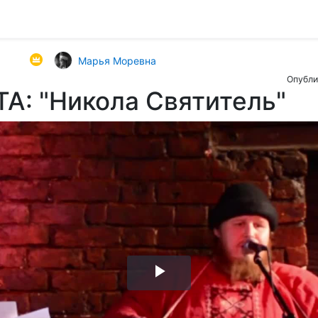
Марья Моревна
Опубли
А: "Никола Святитель"
Воспроизвести