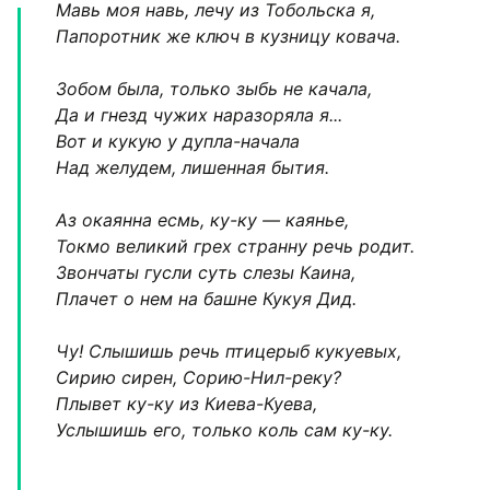
Мавь моя навь, лечу из Тобольска я,
Папоротник же ключ в кузницу ковача.
Зобом была, только зыбь не качала,
Да и гнезд чужих наразоряла я...
Вот и кукую у дупла-начала
Над желудем, лишенная бытия.
Аз окаянна есмь, ку-ку — каянье,
Токмо великий грех странну речь родит.
Звончаты гусли суть слезы Каина,
Плачет о нем на башне Кукуя Дид.
Чу! Слышишь речь птицерыб кукуевых,
Сирию сирен, Сорию-Нил-реку?
Плывет ку-ку из Киева-Куева,
Услышишь его, только коль сам ку-ку.