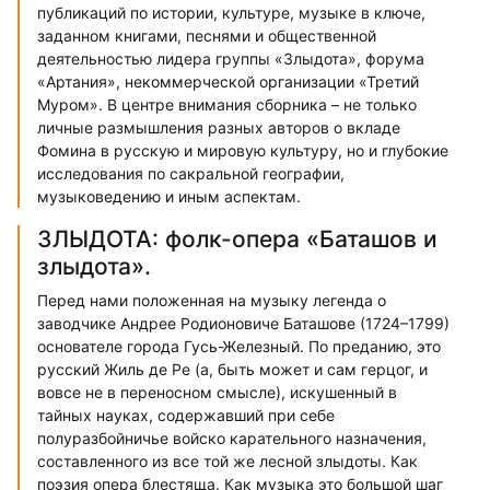
публикаций по истории, культуре, музыке в ключе,
заданном книгами, песнями и общественной
деятельностью лидера группы «Злыдота», форума
«Артания», некоммерческой организации «Третий
Муром». В центре внимания сборника – не только
личные размышления разных авторов о вкладе
Фомина в русскую и мировую культуру, но и глубокие
исследования по сакральной географии,
музыковедению и иным аспектам.
ЗЛЫДОТА: фолк-опера «Баташов и
злыдота».
Перед нами положенная на музыку легенда о
заводчике Андрее Родионовиче Баташове (1724–1799)
основателе города Гусь-Железный. По преданию, это
русский Жиль де Ре (а, быть может и сам герцог, и
вовсе не в переносном смысле), искушенный в
тайных науках, содержавший при себе
полуразбойничье войско карательного назначения,
составленного из все той же лесной злыдоты. Как
поэзия опера блестяща. Как музыка это большой шаг