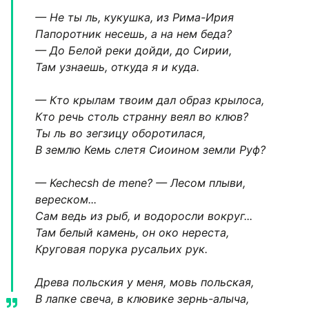
— Не ты ль, кукушка, из Рима-Ирия
Папоротник несешь, а на нем беда?
— До Белой реки дойди, до Сирии,
Там узнаешь, откуда я и куда.
— Кто крылам твоим дал образ крылоса,
Кто речь столь странну веял во клюв?
Ты ль во зегзицу оборотилася,
В землю Кемь слетя Сиоином земли Руф?
— Kechecsh de mene? — Лесом плыви,
вереском...
Сам ведь из рыб, и водоросли вокруг...
Там белый камень, он око нереста,
Круговая порука русальих рук.
Древа польския у меня, мовь польская,
В лапке свеча, в клювике зернь-алыча,