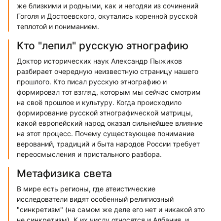
же близкими и родными, как и негодяи из сочинений
Гоголя и Достоевского, окутались коренной русской
теплотой и пониманием.
Кто "лепил" русскую этнографию
Доктор исторических наук Александр Пыжиков
разбирает очередную неизвестную страницу нашего
прошлого. Кто писал русскую этнографию и
формировал тот взгляд, которым мы сейчас смотрим
на своё прошлое и культуру. Когда происходило
формирование русской этнографической матрицы,
какой европейский народ оказал сильнейшее влияние
на этот процесс. Почему существующее понимание
верований, традиций и быта народов России требует
переосмысления и пристального разбора.
Метафизика света
В мире есть регионы, где атеистические
исследователи видят особенный религиозный
"синкретизм" (на самом же деле его нет и никакой это
не синкретизм). К их числу относятся и Албания, и