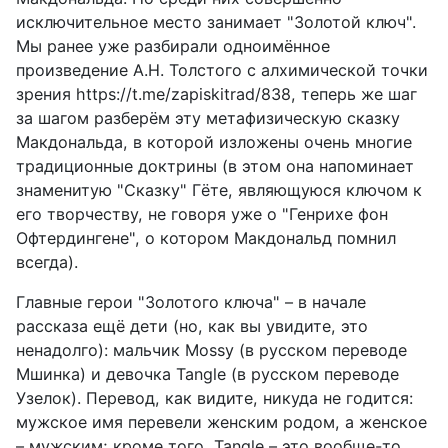
исключительное место занимает "Золотой ключ".
Мы ранее уже разбирали одноимённое
произведение А.Н. Толстого с алхимической точки
зрения https://t.me/zapiskitrad/838, теперь же шаг
за шагом разберём эту метафизическую сказку
Макдональда, в которой изложены очень многие
традиционные доктрины (в этом она напоминает
знаменитую "Сказку" Гëте, являющуюся ключом к
его творчеству, не говоря уже о "Генрихе фон
Офтердингене", о котором Макдональд помнил
всегда).
Главные герои "Золотого ключа" – в начале
рассказа ещё дети (но, как вы увидите, это
ненадолго): мальчик Mossy (в русском переводе
Мшинка) и девочка Tangle (в русском переводе
Узелок). Перевод, как видите, никуда не годится:
мужское имя перевели женским родом, а женское
– мужским; кроме того, Tangle – это вообще-то