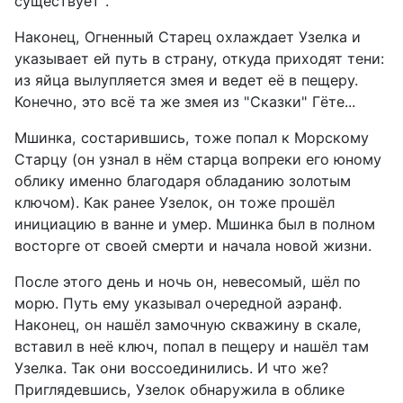
существует".
Наконец, Огненный Старец охлаждает Узелка и
указывает ей путь в страну, откуда приходят тени:
из яйца вылупляется змея и ведет её в пещеру.
Конечно, это всё та же змея из "Сказки" Гëте...
Мшинка, состарившись, тоже попал к Морскому
Старцу (он узнал в нём старца вопреки его юному
облику именно благодаря обладанию золотым
ключом). Как ранее Узелок, он тоже прошёл
инициацию в ванне и умер. Мшинка был в полном
восторге от своей смерти и начала новой жизни.
После этого день и ночь он, невесомый, шёл по
морю. Путь ему указывал очередной аэранф.
Наконец, он нашёл замочную скважину в скале,
вставил в неё ключ, попал в пещеру и нашёл там
Узелка. Так они воссоединились. И что же?
Приглядевшись, Узелок обнаружила в облике