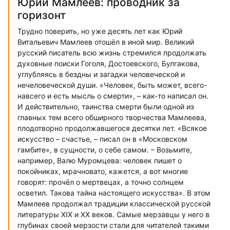
Юрий Мамлеев: проводник за
горизонт
Трудно поверить, но уже десять лет как Юрий
Витальевич Мамлеев отошёл в иной мир. Великий
русский писатель всю жизнь стремился продолжать
духовные поиски Гоголя, Достоевского, Булгакова,
углубляясь в бездны и загадки человеческой и
нечеловеческой души. «Человек, быть может, всего-
навсего и есть мысль о смерти», – как-то написал он.
И действительно, таинства смерти были одной из
главных тем всего обширного творчества Мамлеева,
плодотворно продолжавшегося десятки лет. «Всякое
искусство – счастье, – писал он в «Московском
гамбите», в сущности, о себе самом. – Возьмите,
например, Валю Муромцева: человек пишет о
покойниках, мрачновато, кажется, а вот многие
говорят: прочёл о мертвецах, а точно солнцем
осветил. Такова тайна настоящего искусства». В этом
Мамлеев продолжал традиции классической русской
литературы XIX и XX веков. Самые мерзавцы у него в
глубинах своей мерзости стали для читателей такими