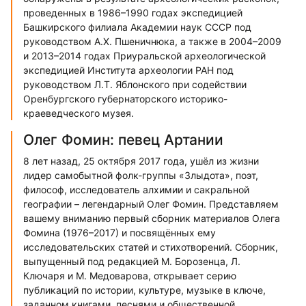
проведенных в 1986–1990 годах экспедицией
Башкирского филиала Академии наук СССР под
руководством А.Х. Пшеничнюка, а также в 2004–2009
и 2013–2014 годах Приуральской археологической
экспедицией Института археологии РАН под
руководством Л.Т. Яблонского при содействии
Оренбургского губернаторского историко-
краеведческого музея.
Олег Фомин: певец Артании
8 лет назад, 25 октября 2017 года, ушёл из жизни
лидер самобытной фолк-группы «Злыдота», поэт,
философ, исследователь алхимии и сакральной
географии – легендарный Олег Фомин. Представляем
вашему вниманию первый сборник материалов Олега
Фомина (1976–2017) и посвящённых ему
исследовательских статей и стихотворений. Сборник,
выпущенный под редакцией М. Борозенца, Л.
Ключаря и М. Медоварова, открывает серию
публикаций по истории, культуре, музыке в ключе,
заданном книгами, песнями и общественной