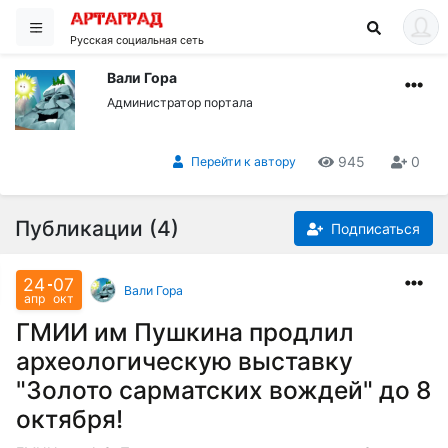
Русская социальная сеть
Вали Гора
Администратор портала
945
0
Перейти к автору
Публикации (4)
Подписаться
24
07
Вали Гора
апр
окт
ГМИИ им Пушкина продлил
археологическую выставку
"Золото сарматских вождей" до 8
октября!