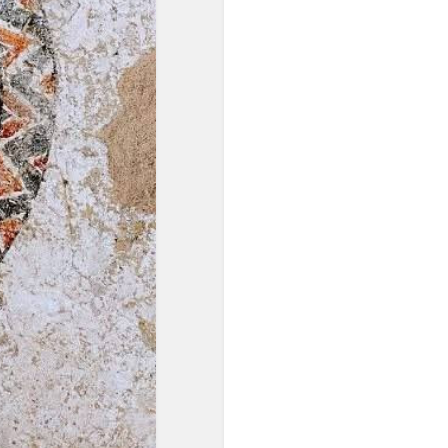
звукосочетаниями, всё
более ощущалась
потребность в строе с
идеальным созвучием
одноимённых высот.
Поиски такого строя
начались в ХVII веке, и
после нескольких попыток
неравномерной
темперации (когда чуть
уменьшались отдельные
интервалы), А.
Веркмейстер и И. Г.
Нейхард предложили
распределять пифагорову
комму на все квинты,
уменьшив каждую на 1/2 от
0,9 тона..."
"Равномерная темперация
сделала возможным