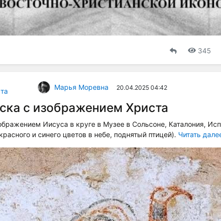
345
Марья Моревна
20.04.2025 04:42
та
ска с изображением Христа
ображением Иисуса в круге в Музее в Сольсоне, Каталония, Исп
расного и синего цветов в небе, поднятый птицей).
Читать дале