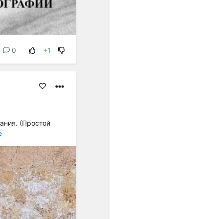
унификации интервальных
шагов. Появившиеся в
европейской музыке ХХ
века ряды из одинаково
малых интервалов были
0
+1
подготовлены, если
огрублённо представить
связь музыки и культуры в
целом, постепенным
проникновением в
звуковое мышление
специфически европейской
ания. (Простой
идеи равенства.
е
Один из первых шагов к
озвучиванию этой идеи -
равномерная темперация,
которая была изобретена
примерно тогда же (конец
ХVII - начало ХVIII веков),
когда в науке
формировались
представления о