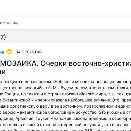
имволика
7)
на
14.11.2025 11:01
МОЗАИКА. Очерки восточно-христи
ии
телю цикл под названием «Небесная мозаика» посвящен иконог
щественно византийской. Мы будем рассматривать памятники,
и Греции, но также и в странах византийского мира, т. е. тех, г
а Византийской Империи оказала наибольшее влияние. Это, пре
вшие христианскую веру в ее восточном, православном и единс
 с верою – византийское богословие и искусство. Это и южные с
падокия, Армения, Грузия – наложившись на древнюю и своеобра
ство дало в высшей степени интересный результат; это и славян
север – Русь, официально крестившаяся в 988 году, но испытыв