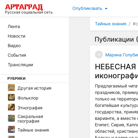
Опубликовать
Русская социальная сеть
Тайные знания
#с
Лента
Новости
Публикации (
Видео
Марина Голуби
События
Трансляции
НЕБЕСНАЯ 
иконограф
РУБРИКИ
Предлагаемый чита
Другая история
праздников, преиму
Фольклор
только на территори
богатейшая культур
Этнография
государства, приня
Сакральная
варианте, а вместе
география
Египет, Сирия, Кап
Тайные знания
областей, христиан
Балкан и далее на 