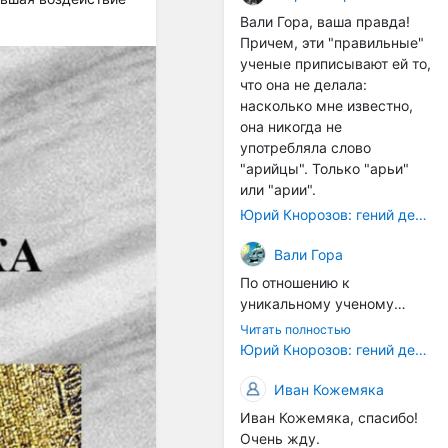
расстояний между
Вали Гора, ваша правда!
тонами): чистой квинты
Причем, эти "правильные"
(3:2), чистой кварты (4:3) и
ученые приписывают ей то,
октавы (2:1). Эти
что она не делала:
интервалы соотнесены в
насколько мне известно,
настройке так называемой
она никогда не
"Лиры Орфея". ... Иным
употребляла слово
смыслом наделена
"арийцы". Только "арьи"
идеальная
или "арии".
звуковысотность в рамках
Юрий Кнорозов: гений дешифровки
более позднего
европейского способа
Вали Гора
градуирования высотной
По отношению к
шкалы. В его основе лежит
уникальному ученому
открытие частичных тонов.
Светлане Жарниковой
... В такой системе часть
Читать полностью
были применены схожие
Юрий Кнорозов: гений дешифровки
содержит в себе целое, т.е.
санкции. Она успешно
все остальные части и
защитила кандидатскую
Иван Кожемяка
закон их соотношения. Не
диссертацию (ей даже
часть есть проекция
Иван Кожемяка, спасибо!
хотели сразу дать
целого (как в звуковой
Очень жду.