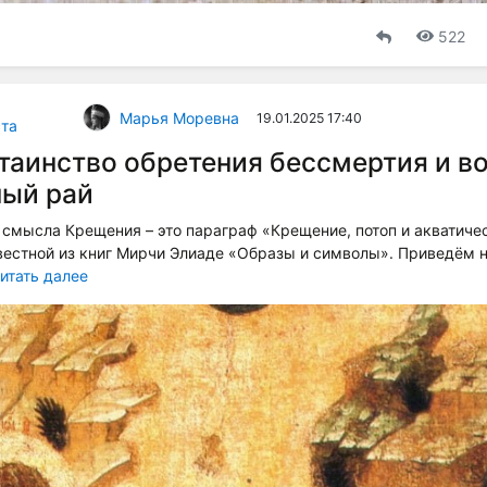
522
Марья Моревна
19.01.2025 17:40
та
таинство обретения бессмертия и во
ный рай
смысла Крещения – это параграф «Крещение, потоп и акватиче
вестной из книг Мирчи Элиаде «Образы и символы». Приведём 
итать далее