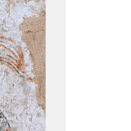
равномерном
пространстве и времени, а
в социальной мысли
утверждались идеи
переустройства общества
на началах равенства.
Равномерная темперация
преодолела незамкнутость
пифагорейского строя. ...
Пифагорейский строй
базировался на найденных
опытным путём числовых
выражениях квинты (2:3),
кварты (3:4) и октавы
(1:2)".
"... В условиях
европейского
многоголосия,
оперирующего
вертикальными