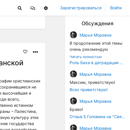
Зарегистрироваться
Войти
Обсуждения
Марья Моревна
В продолжение этой темы
очень рекомендую
книжечку "Музыка в
Читать полностью
анской
истории культуры" (автор -
Роль Баха в деградации музыки
Т. В. Чередниченко),
Аллегро-Пресс, 1994 год).
Марья Моревна
Вот некоторые выдержки:
рафии христианских
Максим, приветствую!
 сохранившиеся не
Всех приветствую!
"...Звуковысотная шкала в
де высочайшая и
музыке древних греков
жде всего,
Марья Моревна
строилась в соответствии с
твенно истинном
Браво!
найденными опытным
траны – Палестина,
путём частотными
Отзыв Е.Головина на "Священную Артанию" (2005)
зную культуру этих
коэффициентами
ские государства
Марья Моревна
интервалов (т.е.
авшая воздействие