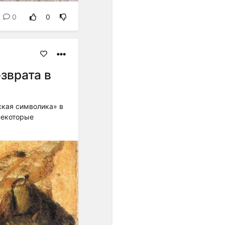
равенство интервалов
разных регистров друг
0
0
другу. Стали равными по
акустической величине и
все полутоны. Но только в
ХХ веке это обстоятельство
развернулось в идею ряда
зврата в
из 12 одинаковых шагов...".
"...В пифагорейской
музыкальной теории
ская символика» в
нормы обосновывались
некоторые
представлением о космосе
как числовом порядке; в
средневековой
музыкальной теории
основанием правил
считались теологические
догматы, а в Новое время -
законы акустики".