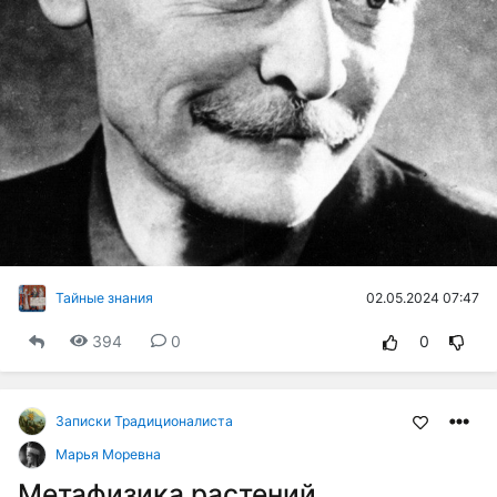
02.05.2024 07:47
Тайные знания
394
0
0
Записки Традиционалиста
Марья Моревна
Метафизика растений