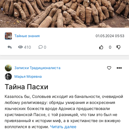
01.05.2024 05:53
Тайные знания
410
0
0
Записки Традиционалиста
Марья Моревна
Тайна Пасхи
Казалось бы, Соловьев исходит из банальности, очевидной
любому религиоведу: обряды умирания и воскресения
языческих божеств вроде Адониса предшествовали
христианской Пасхе, с той разницей, что там это был не
привязанный к истории миф, а в христианстве он вживую
воплотился в истории.
Читать далее