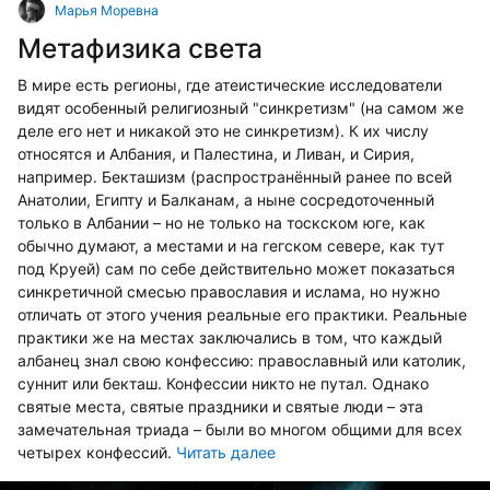
Марья Моревна
Метафизика света
В мире есть регионы, где атеистические исследователи
видят особенный религиозный "синкретизм" (на самом же
деле его нет и никакой это не синкретизм). К их числу
относятся и Албания, и Палестина, и Ливан, и Сирия,
например. Бекташизм (распространённый ранее по всей
Анатолии, Египту и Балканам, а ныне сосредоточенный
только в Албании – но не только на тоскском юге, как
обычно думают, а местами и на гегском севере, как тут
под Круей) сам по себе действительно может показаться
синкретичной смесью православия и ислама, но нужно
отличать от этого учения реальные его практики. Реальные
практики же на местах заключались в том, что каждый
албанец знал свою конфессию: православный или католик,
суннит или бекташ. Конфессии никто не путал. Однако
святые места, святые праздники и святые люди – эта
замечательная триада – были во многом общими для всех
четырех конфессий.
Читать далее