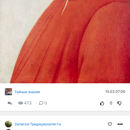
15.03 07:00
Тайные знания
473
0
0
Записки Традиционалиста