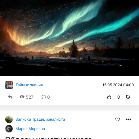
15.05.2024 04:00
Тайные знания
527
0
0
Записки Традиционалиста
Марья Моревна