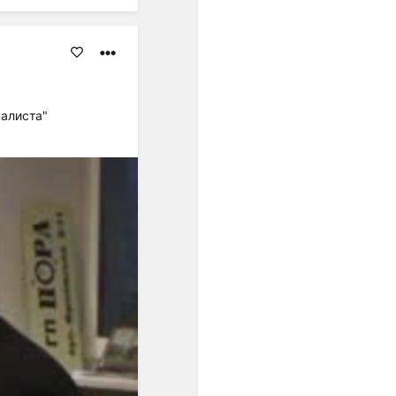
равенство интервалов
разных регистров друг
другу. Стали равными по
акустической величине и
все полутоны. Но только в
ХХ веке это обстоятельство
развернулось в идею ряда
налиста"
из 12 одинаковых шагов...".
"...В пифагорейской
музыкальной теории
нормы обосновывались
представлением о космосе
как числовом порядке; в
средневековой
музыкальной теории
основанием правил
считались теологические
догматы, а в Новое время -
законы акустики".