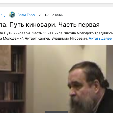
пец
Вали Гора
29.11.2022 18:56
а. Путь киновари. Часть первая
а Путь киновари. Часть 1" из цикла "школа молодого традицио
за Молодежи". Читает Карпец Владимир Игоревич.
Читать далее