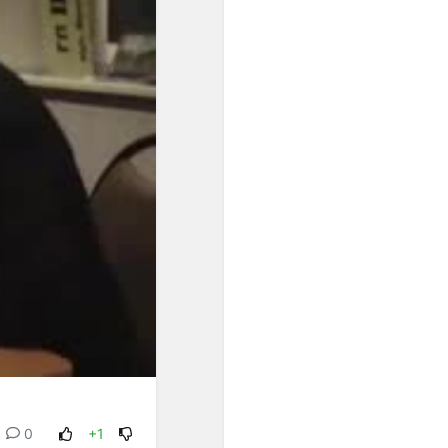
звукосочетаниями, всё
более ощущалась
потребность в строе с
идеальным созвучием
одноимённых высот.
Поиски такого строя
начались в ХVII веке, и
после нескольких попыток
неравномерной
темперации (когда чуть
уменьшались отдельные
интервалы), А.
Веркмейстер и И. Г.
Нейхард предложили
распределять пифагорову
комму на все квинты,
уменьшив каждую на 1/2 от
0,9 тона..."
"Равномерная темперация
сделала возможным
0
+1