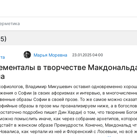
ерметика
5)
Марья Моревна
23.01.2025 04:00
та
ементалы в творчестве Макдональд
ча
 софиологов, Владимир Микушевич оставил одновременно хоро
жения о Софии (в своих афоризмах и интервью, в многочисленны
венные образы Софии в своей прозе. То же самое можно сказа
офийные образы в прозе мы проанализируем ниже, а в богослов
достаточно подробно пишет Дин Харди) о том, что творение Бого
ожно помыслить иначе, как через собрание архетипов, которо
стаёт в женском образе Премудрости. Конечно, Макдональд чт
Новалиса, как черпали из неё и Флоренский с Лосевым, но всё 