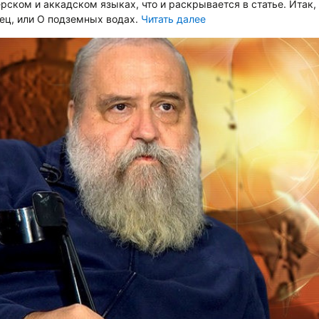
рском и аккадском языках, что и раскрывается в статье. Итак,
пец, или О подземных водах.
Читать далее