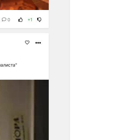
равномерном
пространстве и времени, а
в социальной мысли
0
+1
утверждались идеи
переустройства общества
на началах равенства.
Равномерная темперация
преодолела незамкнутость
пифагорейского строя. ...
Пифагорейский строй
налиста"
базировался на найденных
опытным путём числовых
выражениях квинты (2:3),
кварты (3:4) и октавы
(1:2)".
"... В условиях
европейского
многоголосия,
оперирующего
вертикальными