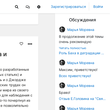
Зарегистрироваться
Войти
Обсуждения
Марья Моревна
В продолжение этой темы
очень рекомендую
книжечку "Музыка в
Читать полностью
истории культуры" (автор -
а и
Роль Баха в деградации музыки
Т. В. Чередниченко),
Аллегро-Пресс, 1994 год).
Марья Моревна
Вот некоторые выдержки:
шо разработанные
Максим, приветствую!
х статьях) и
Всех приветствую!
"...Звуковысотная шкала в
ть и о Джордже
музыке древних греков
ских трудах он
Марья Моревна
строилась в соответствии с
м мира из своего
Браво!
найденными опытным
е для наблюдения с
путём частотными
Отзыв Е.Головина на "Священную Артанию" (2005)
о-то почерпнул из
коэффициентами
же позволительно
Марья Моревна
интервалов (т.е.