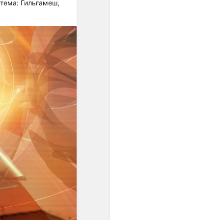
унификации интервальных
 тема: Гильгамеш,
шагов. Появившиеся в
европейской музыке ХХ
века ряды из одинаково
малых интервалов были
подготовлены, если
огрублённо представить
связь музыки и культуры в
целом, постепенным
проникновением в
звуковое мышление
специфически европейской
идеи равенства.
Один из первых шагов к
озвучиванию этой идеи -
равномерная темперация,
которая была изобретена
примерно тогда же (конец
ХVII - начало ХVIII веков),
когда в науке
формировались
представления о