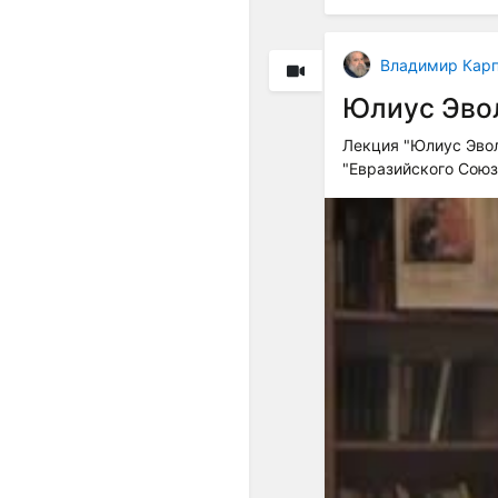
Владимир Кар
Юлиус Эвол
Лекция "Юлиус Эвол
"Евразийского Сою