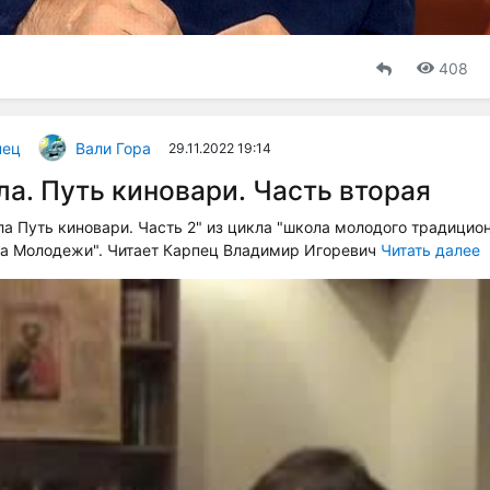
408
пец
Вали Гора
29.11.2022 19:14
а. Путь киновари. Часть вторая
а Путь киновари. Часть 2" из цикла "школа молодого традицио
за Молодежи". Читает Карпец Владимир Игоревич
Читать далее