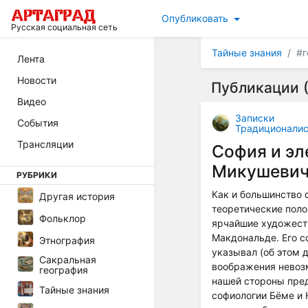
Опубликовать
Русская социальная сеть
Тайные знания
#г
Лента
Новости
Публикации (
Видео
Записки
События
Традиционалис
Трансляции
София и эл
Микушеви
РУБРИКИ
Как и большинство
Другая история
теоретические поло
Фольклор
ярчайшие художест
Макдональде. Его с
Этнография
указывал (об этом 
Сакральная
воображения невозм
география
нашей стороны пред
Тайные знания
софиологии Бёме и 