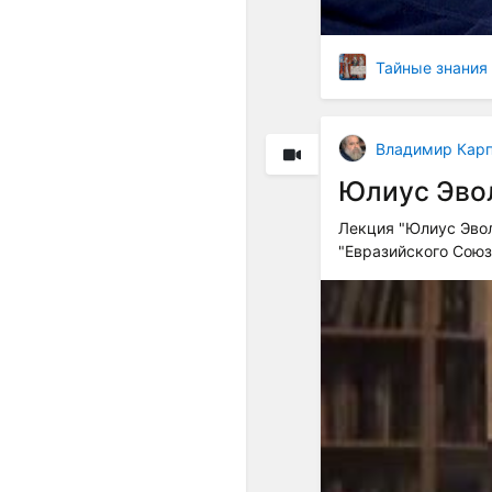
Тайные знания
Владимир Кар
Юлиус Эвол
Лекция "Юлиус Эвол
"Евразийского Сою