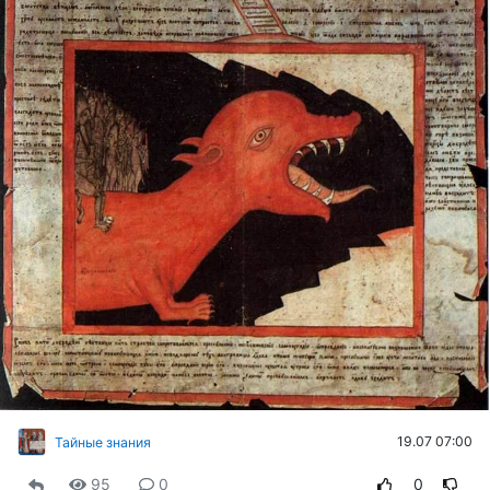
19.07 07:00
Тайные знания
95
0
0