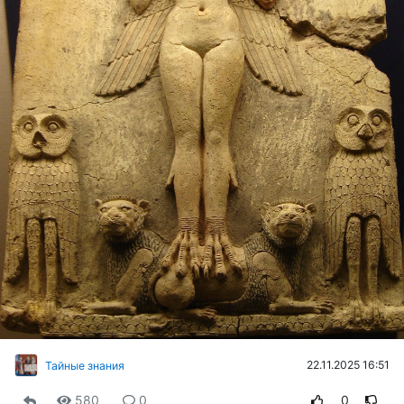
22.11.2025 16:51
Тайные знания
580
0
0