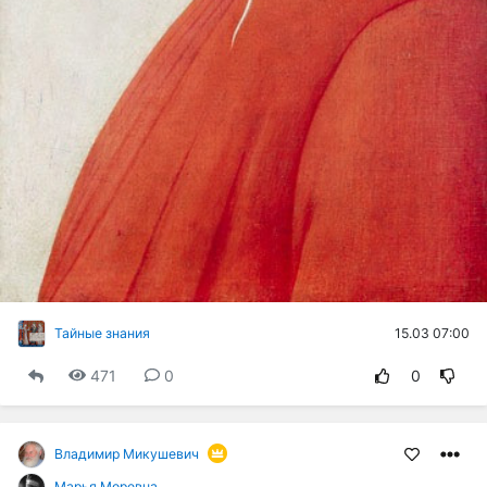
15.03 07:00
Тайные знания
471
0
0
Владимир Микушевич
Марья Моревна