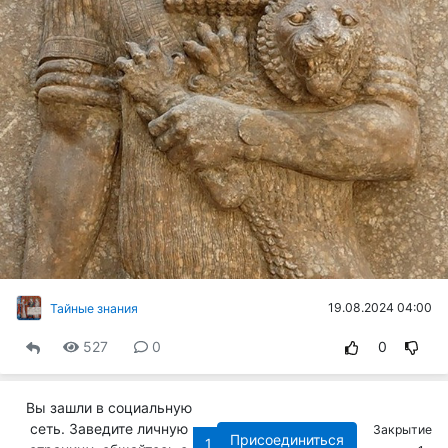
19.08.2024 04:00
Тайные знания
527
0
0
Вы зашли в социальную
сеть. Заведите личную
Закрытие
Присоединиться
‹
1
2
›