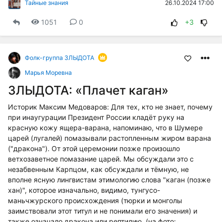
26.10.2024 17:00
Тайные знания
1051
0
+3
Фолк-группа ЗЛЫДОТА
Марья Моревна
ЗЛЫДОТА: «Плачет каган»
Историк Максим Медоваров: Для тех, кто не знает, почему
при инаугурации Президент России кладёт руку на
красную кожу ящера-варана, напоминаю, что в Шумере
царей (лугалей) помазывали растопленным жиром варана
("дракона"). От этой церемонии позже произошло
ветхозаветное помазание царей. Мы обсуждали это с
незабвенным Карпцом, как обсуждали и тёмную, не
вполне ясную лингвистам этимологию слова "каган (позже
хан)", которое изначально, видимо, тунгусо-
маньчжурского происхождения (тюрки и монголы
заимствовали этот титул и не понимали его значения) и
также означало дракона или рептилию. (на фото: