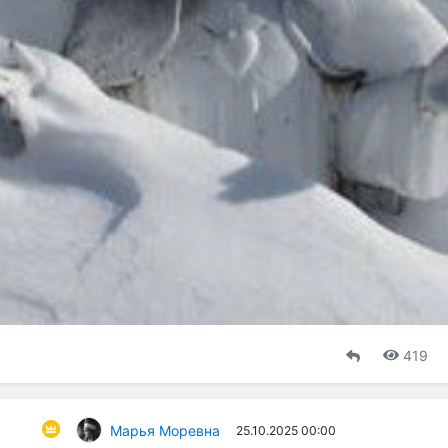
419
Марья Моревна
25.10.2025 00:00