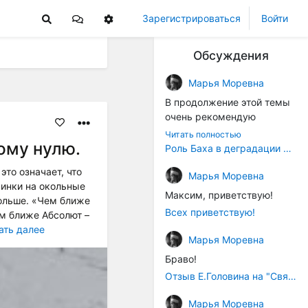
Зарегистрироваться
Войти
Обсуждения
Марья Моревна
В продолжение этой темы
очень рекомендую
книжечку "Музыка в
Читать полностью
ому нулю.
истории культуры" (автор -
Роль Баха в деградации музыки
Т. В. Чередниченко),
это означает, что
Аллегро-Пресс, 1994 год).
Марья Моревна
пинки на окольные
Вот некоторые выдержки:
Максим, приветствую!
больше. «Чем ближе
Всех приветствую!
ем ближе Абсолют –
"...Звуковысотная шкала в
ать далее
музыке древних греков
Марья Моревна
строилась в соответствии с
Браво!
найденными опытным
путём частотными
Отзыв Е.Головина на "Священную Артанию" (2005)
коэффициентами
Марья Моревна
интервалов (т.е.