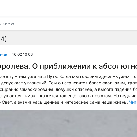
лхимия
4)
нов
16.02 16:08
ролева. О приближении к абсолютн
люту – тем уже наш Путь. Когда мы говорим здесь – «уже», то 
 допускает уклонений. Тем он становится более скользким, тро
зощренно замаскированы, ловушки опаснее, а высота падения 
 сгущается тьма» – кажется так ещё говорят об этом. Но ведь ч
о Свет, а значит насыщеннее и интереснее сама наша жизнь.
Чит