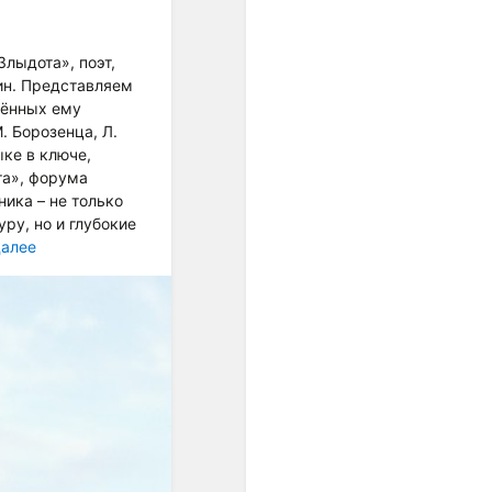
унификации интервальных
шагов. Появившиеся в
европейской музыке ХХ
Злыдота», поэт,
века ряды из одинаково
ин. Представляем
малых интервалов были
щённых ему
подготовлены, если
. Борозенца, Л.
огрублённо представить
ыке в ключе,
связь музыки и культуры в
та», форума
целом, постепенным
ика – не только
проникновением в
ру, но и глубокие
звуковое мышление
далее
специфически европейской
идеи равенства.
Один из первых шагов к
озвучиванию этой идеи -
равномерная темперация,
которая была изобретена
примерно тогда же (конец
ХVII - начало ХVIII веков),
когда в науке
формировались
представления о