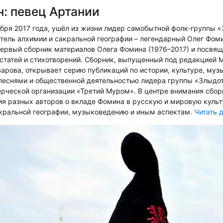
: певец Артании
тября 2017 года, ушёл из жизни лидер самобытной фолк-группы «
тель алхимии и сакральной географии – легендарный Олег Фом
ервый сборник материалов Олега Фомина (1976–2017) и посвя
статей и стихотворений. Сборник, выпущенный под редакцией М
арова, открывает серию публикаций по истории, культуре, муз
песнями и общественной деятельностью лидера группы «Злыдо
рческой организации «Третий Муром». В центре внимания сборн
 разных авторов о вкладе Фомина в русскую и мировую культу
акральной географии, музыковедению и иным аспектам.
Читать 