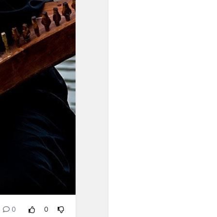
звукосочетаниями, всё
более ощущалась
потребность в строе с
идеальным созвучием
одноимённых высот.
Поиски такого строя
начались в ХVII веке, и
после нескольких попыток
неравномерной
темперации (когда чуть
уменьшались отдельные
интервалы), А.
Веркмейстер и И. Г.
Нейхард предложили
распределять пифагорову
комму на все квинты,
уменьшив каждую на 1/2 от
0,9 тона..."
"Равномерная темперация
сделала возможным
0
0