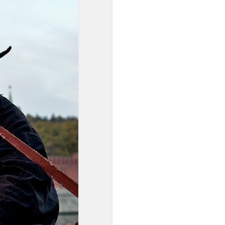
равномерном
пространстве и времени, а
в социальной мысли
утверждались идеи
переустройства общества
на началах равенства.
Равномерная темперация
преодолела незамкнутость
пифагорейского строя. ...
Пифагорейский строй
базировался на найденных
опытным путём числовых
выражениях квинты (2:3),
кварты (3:4) и октавы
(1:2)".
"... В условиях
европейского
многоголосия,
оперирующего
вертикальными