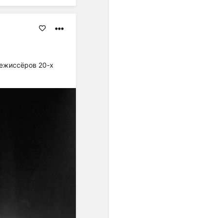
равенство интервалов
разных регистров друг
другу. Стали равными по
акустической величине и
все полутоны. Но только в
ХХ веке это обстоятельство
развернулось в идею ряда
режиссёров 20-х
из 12 одинаковых шагов...".
"...В пифагорейской
музыкальной теории
нормы обосновывались
представлением о космосе
как числовом порядке; в
средневековой
музыкальной теории
основанием правил
считались теологические
догматы, а в Новое время -
законы акустики".