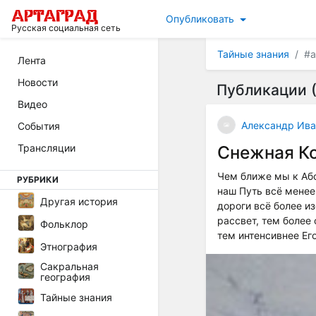
Опубликовать
Русская социальная сеть
Тайные знания
#а
Лента
Новости
Публикации (
Видео
Александр Ива
События
Трансляции
Снежная Ко
Чем ближе мы к Абсо
РУБРИКИ
наш Путь всё менее
Другая история
дороги всё более и
рассвет, тем более
Фольклор
тем интенсивнее Ег
Этнография
Сакральная
география
Тайные знания