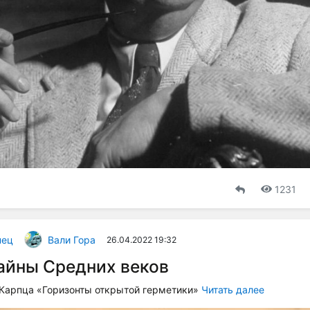
1231
пец
Вали Гора
26.04.2022 19:32
айны Средних веков
Карпца «Горизонты открытой герметики»
Читать далее