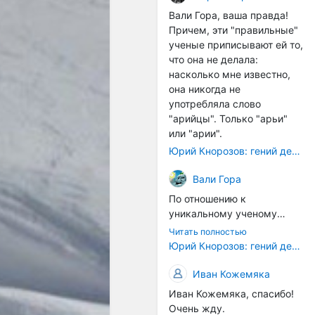
расстояний между
Вали Гора, ваша правда!
тонами): чистой квинты
Причем, эти "правильные"
(3:2), чистой кварты (4:3) и
ученые приписывают ей то,
октавы (2:1). Эти
что она не делала:
интервалы соотнесены в
насколько мне известно,
настройке так называемой
она никогда не
"Лиры Орфея". ... Иным
употребляла слово
смыслом наделена
"арийцы". Только "арьи"
идеальная
или "арии".
звуковысотность в рамках
Юрий Кнорозов: гений дешифровки
более позднего
европейского способа
Вали Гора
градуирования высотной
По отношению к
шкалы. В его основе лежит
уникальному ученому
открытие частичных тонов.
Светлане Жарниковой
... В такой системе часть
Читать полностью
были применены схожие
Юрий Кнорозов: гений дешифровки
содержит в себе целое, т.е.
санкции. Она успешно
все остальные части и
защитила кандидатскую
Иван Кожемяка
закон их соотношения. Не
диссертацию (ей даже
часть есть проекция
Иван Кожемяка, спасибо!
хотели сразу дать
целого (как в звуковой
Очень жду.