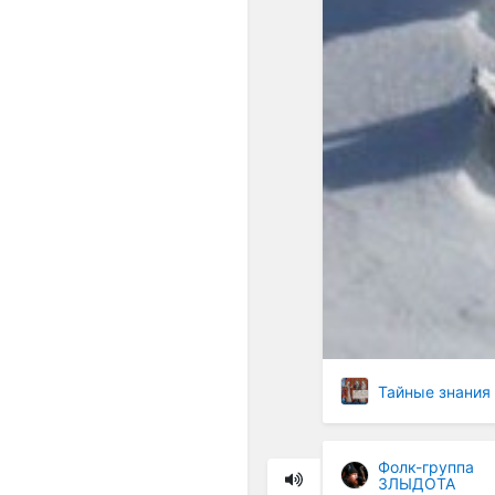
Тайные знания
Фолк-группа
ЗЛЫДОТА