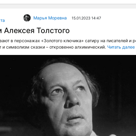
Марья Моревна
15.01.2023 14:47
та
 Алексея Толстого
ают в персонажах «Золотого ключика» сатиру на писателей и 
т и символизм сказки – откровенно алхимический.
Читать далее