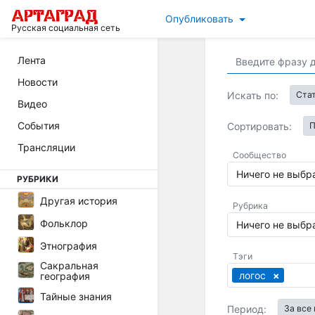
Опубликовать
Русская социальная сеть
Лента
Новости
Искать по:
Ста
Видео
События
Сортировать:
П
Трансляции
Сообщество
Ничего не выбр
РУБРИКИ
Другая история
Рубрика
Фольклор
Ничего не выбр
Этнография
Тэги
Сакральная
логос
география
Тайные знания
Период:
За все