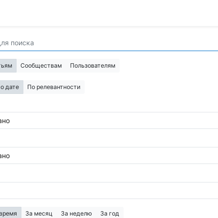
тьям
Сообществам
Пользователям
о дате
По релевантности
ано
ано
 время
За месяц
За неделю
За год