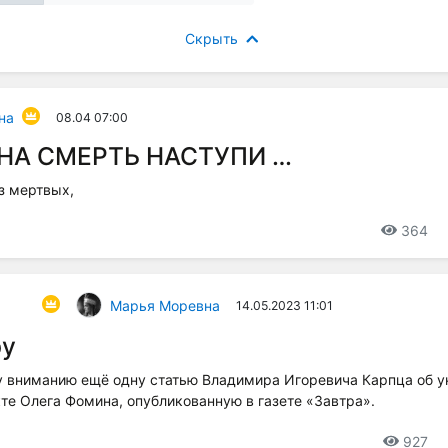
Скрыть
на
08.04 07:00
НА СМЕРТЬ НАСТУПИ …
з мертвых,
364
Марья Моревна
14.05.2023 11:01
ру
 вниманию ещё одну статью Владимира Игоревича Карпца об 
е Олега Фомина, опубликованную в газете «Завтра».
927