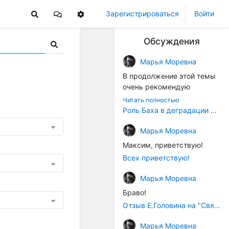
Зарегистрироваться
Войти
Обсуждения
Марья Моревна
В продолжение этой темы
очень рекомендую
книжечку "Музыка в
Читать полностью
истории культуры" (автор -
Роль Баха в деградации музыки
Т. В. Чередниченко),
Аллегро-Пресс, 1994 год).
Марья Моревна
Вот некоторые выдержки:
Максим, приветствую!
Всех приветствую!
"...Звуковысотная шкала в
музыке древних греков
Марья Моревна
строилась в соответствии с
Браво!
найденными опытным
путём частотными
Отзыв Е.Головина на "Священную Артанию" (2005)
коэффициентами
Марья Моревна
интервалов (т.е.