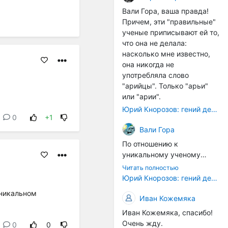
расстояний между
Вали Гора, ваша правда!
тонами): чистой квинты
Причем, эти "правильные"
(3:2), чистой кварты (4:3) и
ученые приписывают ей то,
октавы (2:1). Эти
что она не делала:
интервалы соотнесены в
насколько мне известно,
настройке так называемой
она никогда не
"Лиры Орфея". ... Иным
употребляла слово
смыслом наделена
"арийцы". Только "арьи"
идеальная
или "арии".
звуковысотность в рамках
Юрий Кнорозов: гений дешифровки
более позднего
0
+1
европейского способа
Вали Гора
градуирования высотной
По отношению к
шкалы. В его основе лежит
уникальному ученому
открытие частичных тонов.
Светлане Жарниковой
... В такой системе часть
Читать полностью
были применены схожие
Юрий Кнорозов: гений дешифровки
содержит в себе целое, т.е.
санкции. Она успешно
все остальные части и
уникальном
защитила кандидатскую
Иван Кожемяка
закон их соотношения. Не
диссертацию (ей даже
часть есть проекция
Иван Кожемяка, спасибо!
хотели сразу дать
целого (как в звуковой
Очень жду.
0
0