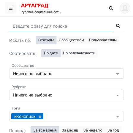
Русская социальная сеть
Искать по:
Статьям
Сообществам
Пользователям
Сортировать:
По дате
По релевантности
Сообщество
Ничего не выбрано
Рубрика
Ничего не выбрано
Тэги
иконопись
Период:
За все время
За месяц
За неделю
За год