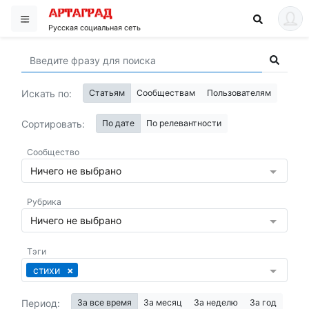
Русская социальная сеть
Искать по:
Статьям
Сообществам
Пользователям
Сортировать:
По дате
По релевантности
Сообщество
Ничего не выбрано
Рубрика
Ничего не выбрано
Тэги
стихи
Период:
За все время
За месяц
За неделю
За год