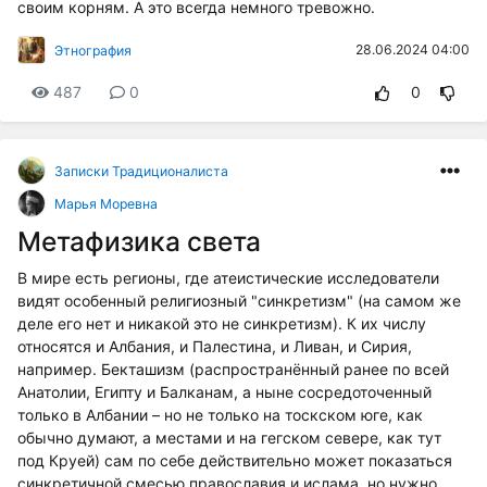
своим корням. А это всегда немного тревожно.
28.06.2024 04:00
Этнография
487
0
0
Записки Традиционалиста
Марья Моревна
Метафизика света
В мире есть регионы, где атеистические исследователи
видят особенный религиозный "синкретизм" (на самом же
деле его нет и никакой это не синкретизм). К их числу
относятся и Албания, и Палестина, и Ливан, и Сирия,
например. Бекташизм (распространённый ранее по всей
Анатолии, Египту и Балканам, а ныне сосредоточенный
только в Албании – но не только на тоскском юге, как
обычно думают, а местами и на гегском севере, как тут
под Круей) сам по себе действительно может показаться
синкретичной смесью православия и ислама, но нужно