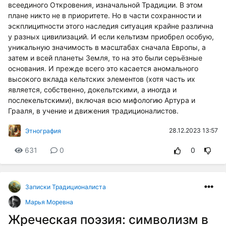
всеединого Откровения, изначальной Традиции. В этом
плане никто не в приоритете. Но в части сохранности и
эскплицитности этого наследия ситуация крайне различна
у разных цивилизаций. И если кельтизм приобрел особую,
уникальную значимость в масштабах сначала Европы, а
затем и всей планеты Земля, то на это были серьёзные
основания. И прежде всего это касается аномального
высокого вклада кельтских элементов (хотя часть их
является, собственно, докельтскими, а иногда и
послекельтскими), включая всю мифологию Артура и
Грааля, в учение и движения традиционалистов.
28.12.2023 13:57
Этнография
631
0
0
Записки Традиционалиста
Марья Моревна
Жреческая поэзия: символизм в