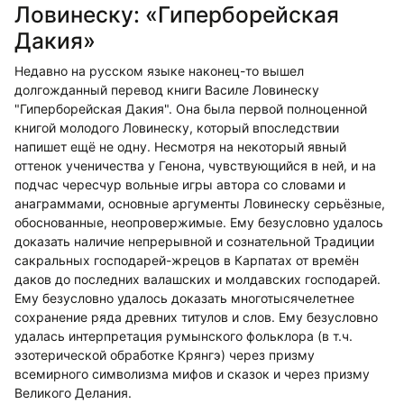
Ловинеску: «Гиперборейская
Дакия»
Недавно на русском языке наконец-то вышел
долгожданный перевод книги Василе Ловинеску
"Гиперборейская Дакия". Она была первой полноценной
книгой молодого Ловинеску, который впоследствии
напишет ещё не одну. Несмотря на некоторый явный
оттенок ученичества у Генона, чувствующийся в ней, и на
подчас чересчур вольные игры автора со словами и
анаграммами, основные аргументы Ловинеску серьёзные,
обоснованные, неопровержимые. Ему безусловно удалось
доказать наличие непрерывной и сознательной Традиции
сакральных господарей-жрецов в Карпатах от времён
даков до последних валашских и молдавских господарей.
Ему безусловно удалось доказать многотысячелетнее
сохранение ряда древних титулов и слов. Ему безусловно
удалась интерпретация румынского фольклора (в т.ч.
эзотерической обработке Крянгэ) через призму
всемирного символизма мифов и сказок и через призму
Великого Делания.