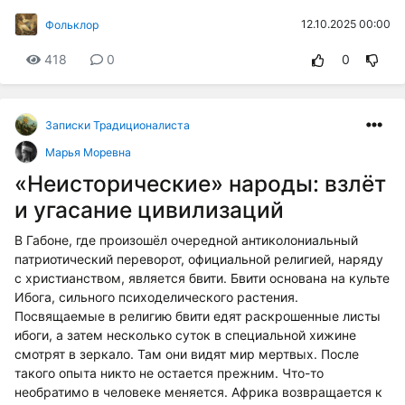
12.10.2025 00:00
Фольклор
418
0
0
Записки Традиционалиста
Марья Моревна
«Неисторические» народы: взлёт
и угасание цивилизаций
В Габоне, где произошёл очередной антиколониальный
патриотический переворот, официальной религией, наряду
с христианством, является бвити. Бвити основана на культе
Ибога, сильного психоделического растения.
Посвящаемые в религию бвити едят раскрошенные листы
ибоги, а затем несколько суток в специальной хижине
смотрят в зеркало. Там они видят мир мертвых. После
такого опыта никто не остается прежним. Что-то
необратимо в человеке меняется. Африка возвращается к