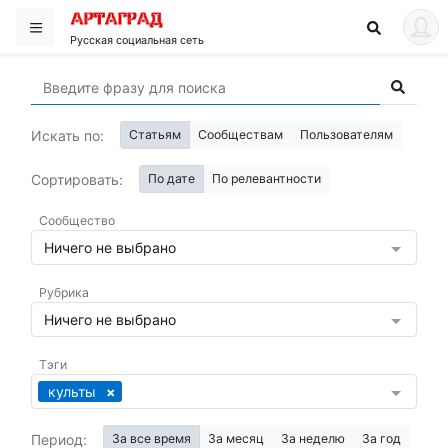
Русская социальная сеть
Искать по:
Статьям
Сообществам
Пользователям
Сортировать:
По дате
По релевантности
Сообщество
Ничего не выбрано
Рубрика
Ничего не выбрано
Тэги
культы
Период:
За все время
За месяц
За неделю
За год