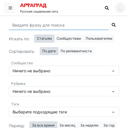
Русская социальная сеть
Искать по:
Статьям
Сообществам
Пользователям
Сортировать:
По дате
По релевантности
Сообщество
Ничего не выбрано
Рубрика
Ничего не выбрано
Тэги
Выберите подходящие тэги
Период:
За все время
За месяц
За неделю
За год