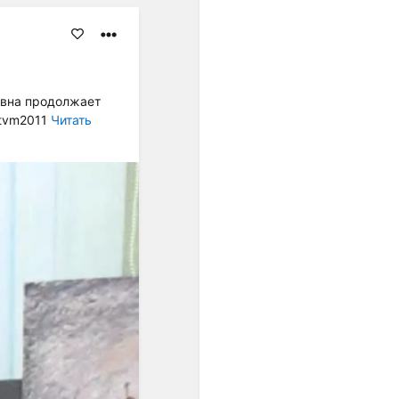
равномерном
пространстве и времени, а
в социальной мысли
утверждались идеи
переустройства общества
овна продолжает
на началах равенства.
/tvm2011
Читать
Равномерная темперация
преодолела незамкнутость
пифагорейского строя. ...
Пифагорейский строй
базировался на найденных
опытным путём числовых
выражениях квинты (2:3),
кварты (3:4) и октавы
(1:2)".
"... В условиях
европейского
многоголосия,
оперирующего
вертикальными