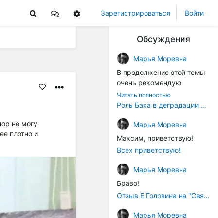
Зарегистрироваться
Войти
Обсуждения
Марья Моревна
В продолжение этой темы
очень рекомендую
книжечку "Музыка в
Читать полностью
истории культуры" (автор -
Роль Баха в деградации музыки
Т. В. Чередниченко),
пор не могу
Аллегро-Пресс, 1994 год).
Марья Моревна
ее плотно и
Вот некоторые выдержки:
Максим, приветствую!
Всех приветствую!
"...Звуковысотная шкала в
музыке древних греков
Марья Моревна
строилась в соответствии с
Браво!
найденными опытным
путём частотными
Отзыв Е.Головина на "Священную Артанию" (2005)
коэффициентами
Марья Моревна
интервалов (т.е.