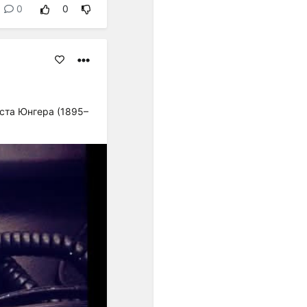
равенство интервалов
0
0
разных регистров друг
другу. Стали равными по
акустической величине и
все полутоны. Но только в
ХХ веке это обстоятельство
развернулось в идею ряда
из 12 одинаковых шагов...".
ста Юнгера (1895–
"...В пифагорейской
музыкальной теории
нормы обосновывались
представлением о космосе
как числовом порядке; в
средневековой
музыкальной теории
основанием правил
считались теологические
догматы, а в Новое время -
законы акустики".