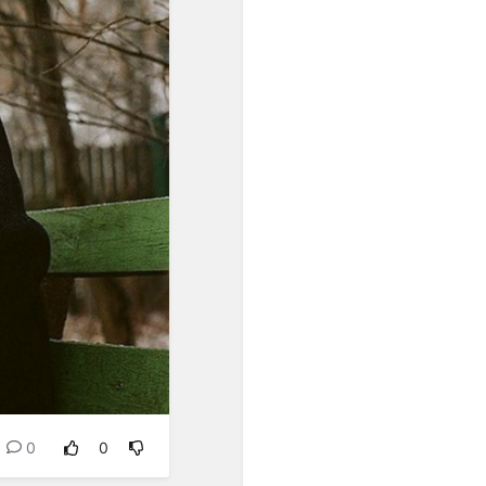
унификации интервальных
шагов. Появившиеся в
европейской музыке ХХ
века ряды из одинаково
малых интервалов были
подготовлены, если
огрублённо представить
связь музыки и культуры в
целом, постепенным
проникновением в
звуковое мышление
специфически европейской
идеи равенства.
Один из первых шагов к
озвучиванию этой идеи -
равномерная темперация,
которая была изобретена
примерно тогда же (конец
ХVII - начало ХVIII веков),
когда в науке
0
0
формировались
представления о