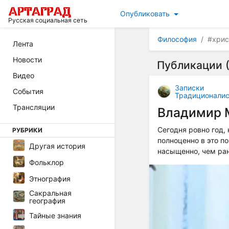
Опубликовать
Русская социальная сеть
Философия
#хрис
Лента
Новости
Публикации (
Видео
Записки
События
Традиционалис
Трансляции
Владимир 
Сегодня ровно год,
РУБРИКИ
полноценно в это п
Другая история
насыщенно, чем ра
Фольклор
Этнография
Сакральная
география
Тайные знания