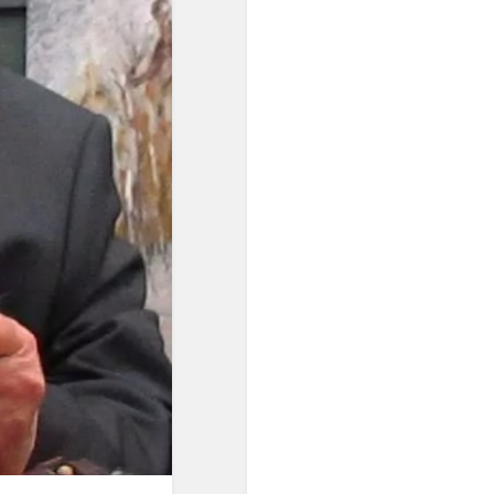
звукосочетаниями, всё
более ощущалась
потребность в строе с
идеальным созвучием
одноимённых высот.
Поиски такого строя
начались в ХVII веке, и
после нескольких попыток
неравномерной
темперации (когда чуть
уменьшались отдельные
интервалы), А.
Веркмейстер и И. Г.
Нейхард предложили
распределять пифагорову
комму на все квинты,
уменьшив каждую на 1/2 от
0,9 тона..."
"Равномерная темперация
сделала возможным