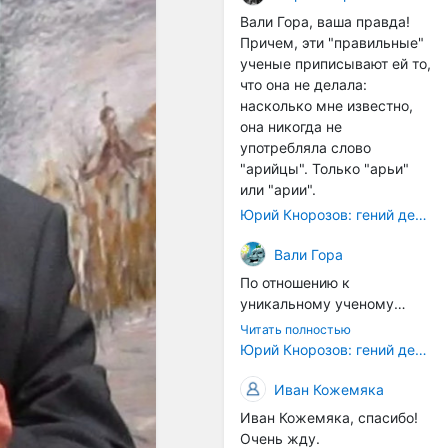
расстояний между
Вали Гора, ваша правда!
тонами): чистой квинты
Причем, эти "правильные"
(3:2), чистой кварты (4:3) и
ученые приписывают ей то,
октавы (2:1). Эти
что она не делала:
интервалы соотнесены в
насколько мне известно,
настройке так называемой
она никогда не
"Лиры Орфея". ... Иным
употребляла слово
смыслом наделена
"арийцы". Только "арьи"
идеальная
или "арии".
звуковысотность в рамках
Юрий Кнорозов: гений дешифровки
более позднего
европейского способа
Вали Гора
градуирования высотной
По отношению к
шкалы. В его основе лежит
уникальному ученому
открытие частичных тонов.
Светлане Жарниковой
... В такой системе часть
Читать полностью
были применены схожие
Юрий Кнорозов: гений дешифровки
содержит в себе целое, т.е.
санкции. Она успешно
все остальные части и
защитила кандидатскую
Иван Кожемяка
закон их соотношения. Не
диссертацию (ей даже
часть есть проекция
Иван Кожемяка, спасибо!
хотели сразу дать
целого (как в звуковой
Очень жду.