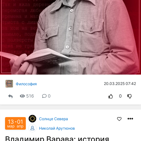
20.03.2025 07:42
Философия
516
0
0
Солнце Cевера
13
01
мар
апр
Николай Арутюнов
Владимир Варава: история