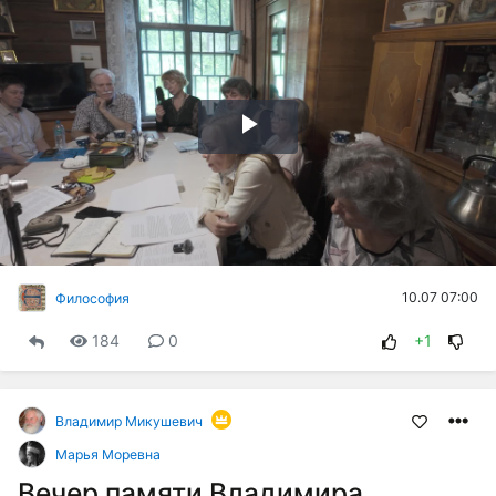
Воспроизвести
видео
10.07 07:00
Философия
184
0
+1
Владимир Микушевич
Марья Моревна
Вечер памяти Владимира