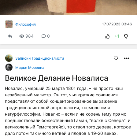
17.07.2023 03:46
Философия
984
0
+1
Записки Традиционалиста
Марья Моревна
Великое Делание Новалиса
Новалис, умерший 25 марта 1801 года, – не просто наш
незабвенный магистр. Он тот, чьи краткие сочинения
представляют собой концентрированное выражение
традиционалистской антропологии, космологии и
натурфилософии. Новалис – если и не корень (ему прямо
предшествовали божественный Гаман, "волхв с Севера", и
великолепный Гемстергейс), то ствол того дерева, которое
дало потом так много ветвей и плодов в 19-20 веках.