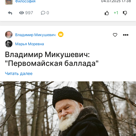
04.07.2025 17:38
Философия
997
0
+1
Владимир Микушевич
Марья Моревна
Владимир Микушевич:
"Первомайская баллада"
Читать далее