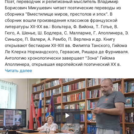
Поэт, переводчик и религиозный мыслитель Владимир
Борисович Микушевич читает поэтические переводы из
сборника "Вместилище миров, престолов и эпох". В
сборник вошли произведения классиков французской
литературы XII-XX вв.: Вольтера, Ф. Вийона, Т. Готье, В.
Гюго, А. Шенье, Ш. Бодлера, С. Малларме, Г. Аполлинера, Э.
Синьоре, П. Валери, А. Рембо, П. Верлена и др. Книгу
открывают бестиарии XII-XIII вв. Филиппа Танского, Гийома
Ле Клерка Нормандского, Гервасия, Ришара де Фурниваля.
Антологию хронологически завершает "Зона" Гийома
Аполлинера, открывшая европейский поэтический XX в.
Читать далее
Воспроизвести