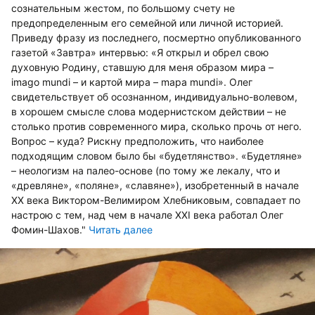
сознательным жестом, по большому счету не
предопределенным его семейной или личной историей.
Приведу фразу из последнего, посмертно опубликованного
газетой «Завтра» интервью: «Я открыл и обрел свою
духовную Родину, ставшую для меня образом мира –
imago mundi – и картой мира – mapa mundi». Олег
свидетельствует об осознанном, индивидуально-волевом,
в хорошем смысле слова модернистском действии – не
столько против современного мира, сколько прочь от него.
Вопрос – куда? Рискну предположить, что наиболее
подходящим словом было бы «будетлянство». «Будетляне»
– неологизм на палео-основе (по тому же лекалу, что и
«древляне», «поляне», «славяне»), изобретенный в начале
XX века Виктором-Велимиром Хлебниковым, совпадает по
настрою с тем, над чем в начале XXI века работал Олег
Фомин-Шахов."
Читать далее