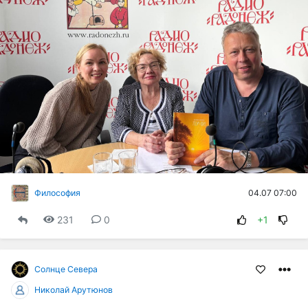
04.07 07:00
Философия
231
0
+1
Солнце Cевера
Николай Арутюнов