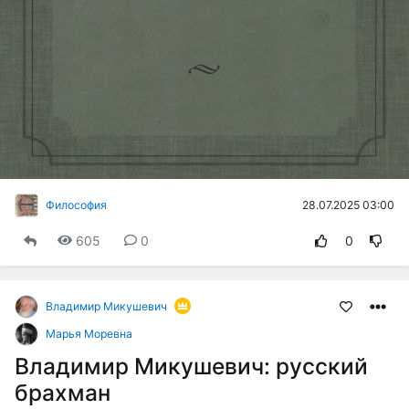
28.07.2025 03:00
Философия
605
0
0
Владимир Микушевич
Марья Моревна
Владимир Микушевич: русский
брахман