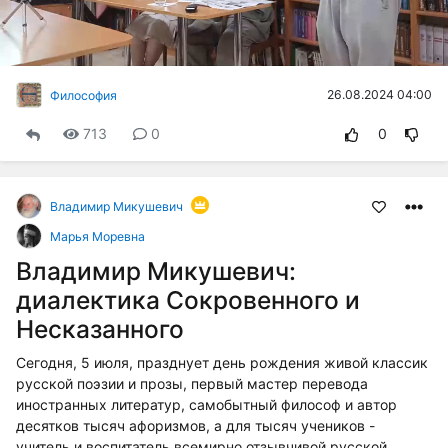
видео
26.08.2024 04:00
Философия
713
0
0
Владимир Микушевич
Марья Моревна
Владимир Микушевич:
диалектика Сокровенного и
Несказанного
Сегодня, 5 июля, празднует день рождения живой классик
русской поэзии и прозы, первый мастер перевода
иностранных литератур, самобытный философ и автор
десятков тысяч афоризмов, а для тысяч учеников -
учитель и воспитатель всемирно отзывчивой русской