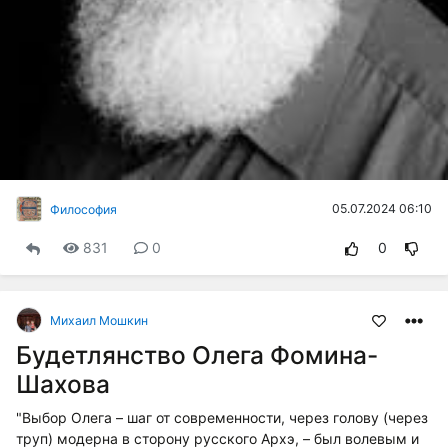
05.07.2024 06:10
Философия
831
0
0
Михаил Мошкин
Будетлянство Олега Фомина-
Шахова
"Выбор Олега – шаг от современности, через голову (через
труп) модерна в сторону русского Архэ, – был волевым и