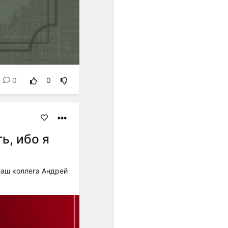
унификации интервальных
шагов. Появившиеся в
европейской музыке ХХ
века ряды из одинаково
малых интервалов были
подготовлены, если
огрублённо представить
связь музыки и культуры в
0
0
целом, постепенным
проникновением в
звуковое мышление
специфически европейской
идеи равенства.
ь, ибо я
Один из первых шагов к
озвучиванию этой идеи -
равномерная темперация,
наш коллега Андрей
которая была изобретена
примерно тогда же (конец
ХVII - начало ХVIII веков),
когда в науке
формировались
представления о