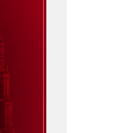
равномерном
пространстве и времени, а
в социальной мысли
утверждались идеи
переустройства общества
на началах равенства.
Равномерная темперация
преодолела незамкнутость
пифагорейского строя. ...
Пифагорейский строй
базировался на найденных
опытным путём числовых
выражениях квинты (2:3),
кварты (3:4) и октавы
(1:2)".
"... В условиях
европейского
многоголосия,
оперирующего
вертикальными