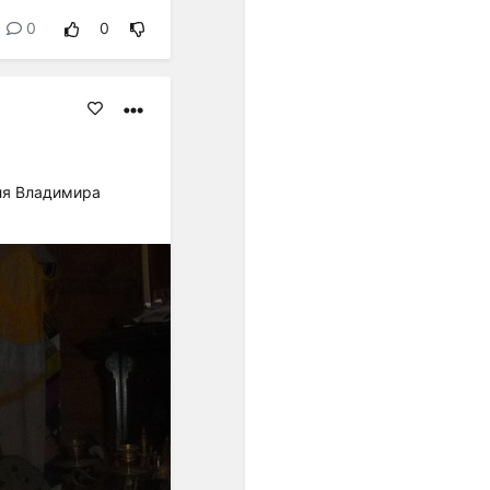
равенство интервалов
разных регистров друг
0
0
другу. Стали равными по
акустической величине и
все полутоны. Но только в
ХХ веке это обстоятельство
развернулось в идею ряда
из 12 одинаковых шагов...".
ля Владимира
"...В пифагорейской
музыкальной теории
нормы обосновывались
представлением о космосе
как числовом порядке; в
средневековой
музыкальной теории
основанием правил
считались теологические
догматы, а в Новое время -
законы акустики".