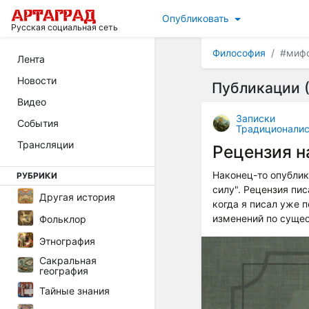
Опубликовать
Русская социальная сеть
Философия
#мифо
Лента
Новости
Публикации (
Видео
Записки
События
Традиционалис
Трансляции
Рецензия н
Наконец-то опубли
РУБРИКИ
силу". Рецензия пи
Другая история
когда я писал уже 
изменений по сущес
Фольклор
Этнография
Сакральная
география
Тайные знания