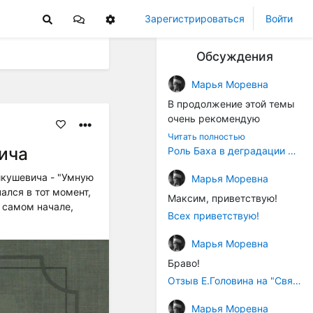
Зарегистрироваться
Войти
Обсуждения
Марья Моревна
В продолжение этой темы
очень рекомендую
книжечку "Музыка в
Читать полностью
истории культуры" (автор -
ича
Роль Баха в деградации музыки
Т. В. Чередниченко),
икушевича - "Умную
Аллегро-Пресс, 1994 год).
Марья Моревна
ался в тот момент,
Вот некоторые выдержки:
Максим, приветствую!
в самом начале,
Всех приветствую!
"...Звуковысотная шкала в
музыке древних греков
Марья Моревна
строилась в соответствии с
Браво!
найденными опытным
путём частотными
Отзыв Е.Головина на "Священную Артанию" (2005)
коэффициентами
Марья Моревна
интервалов (т.е.