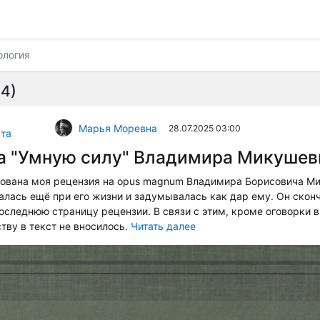
логия
4)
Марья Моревна
28.07.2025 03:00
та
а "Умную силу" Владимира Микушев
кована моя рецензия на opus magnum Владимира Борисовича М
салась ещё при его жизни и задумывалась как дар ему. Он сконч
последнюю страницу рецензии. В связи с этим, кроме оговорки 
тву в текст не вносилось.
Читать далее