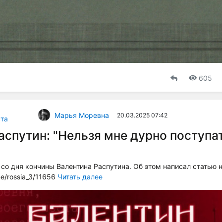
605
Марья Моревна
20.03.2025 07:42
та
аспутин: "Нельзя мне дурно поступат
 со дня кончины Валентина Распутина. Об этом написал статью 
me/rossia_3/11656
Читать далее