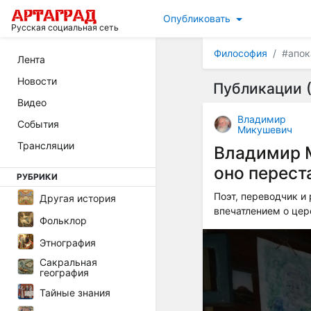
Опубликовать
Русская социальная сеть
Философия
#апок
Лента
Новости
Публикации (
Видео
Владимир
События
Микушевич
Трансляции
Владимир М
оно перест
РУБРИКИ
Поэт, переводчик 
Другая история
впечатлением о це
Фольклор
Этнография
Сакральная
география
Тайные знания