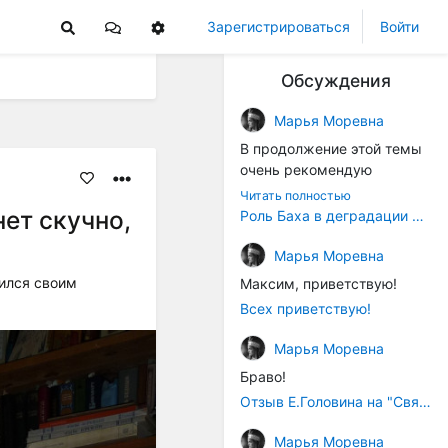
Зарегистрироваться
Войти
Обсуждения
Марья Моревна
В продолжение этой темы
очень рекомендую
книжечку "Музыка в
Читать полностью
истории культуры" (автор -
ет скучно,
Роль Баха в деградации музыки
Т. В. Чередниченко),
Аллегро-Пресс, 1994 год).
Марья Моревна
Вот некоторые выдержки:
ился своим
Максим, приветствую!
Всех приветствую!
"...Звуковысотная шкала в
музыке древних греков
Марья Моревна
строилась в соответствии с
Браво!
найденными опытным
путём частотными
Отзыв Е.Головина на "Священную Артанию" (2005)
коэффициентами
Марья Моревна
интервалов (т.е.