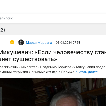
алипсис
2)
Марья Моревна
03.08.2024 07:58
икушевич: «Если человечеству стан
анет существовать»
и религиозный мыслитель Владимир Борисович Микушевич подел
ремонии открытия Олимпийских игр в Париже.
Читать далее