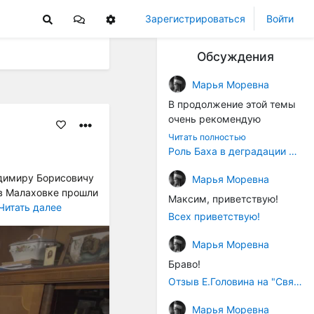
Зарегистрироваться
Войти
Обсуждения
Марья Моревна
В продолжение этой темы
очень рекомендую
книжечку "Музыка в
Читать полностью
истории культуры" (автор -
Роль Баха в деградации музыки
Т. В. Чередниченко),
адимиру Борисовичу
Аллегро-Пресс, 1994 год).
Марья Моревна
 в Малаховке прошли
Вот некоторые выдержки:
Максим, приветствую!
Читать далее
Всех приветствую!
"...Звуковысотная шкала в
музыке древних греков
Марья Моревна
строилась в соответствии с
Браво!
найденными опытным
путём частотными
Отзыв Е.Головина на "Священную Артанию" (2005)
коэффициентами
Марья Моревна
интервалов (т.е.