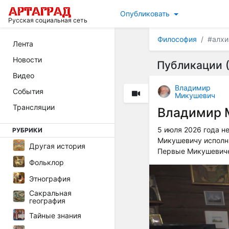
Опубликовать
Русская социальная сеть
Философия
#алх
Лента
Новости
Публикации (
Видео
Владимир
События
Микушевич
Трансляции
Владимир 
5 июля 2026 года н
РУБРИКИ
Микушевичу исполни
Другая история
Первые Микушевиче
Фольклор
Этнография
Сакральная
география
Тайные знания