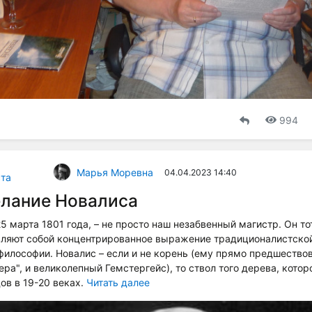
994
Марья Моревна
04.04.2023 14:40
та
елание Новалиса
 марта 1801 года, – не просто наш незабвенный магистр. Он тот
вляют собой концентрированное выражение традиционалистской
философии. Новалис – если и не корень (ему прямо предшеств
ера", и великолепный Гемстергейс), то ствол того дерева, котор
ов в 19-20 веках.
Читать далее