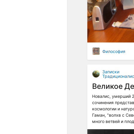
Философия
Записки
Традиционалис
Великое Д
Новалис, умерший 25
сочинения предста
космологии и натур
Гаман, "волхв с Сев
много ветвей и плод