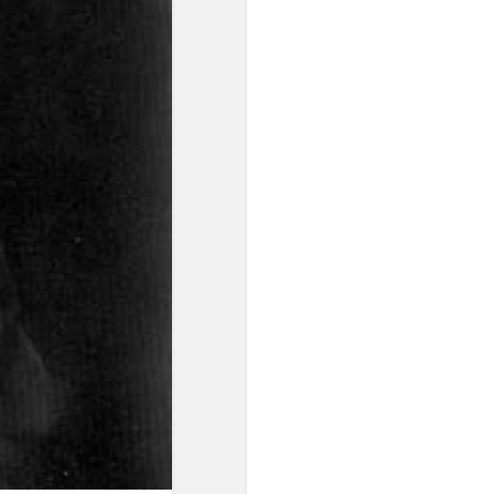
равномерном
пространстве и времени, а
в социальной мысли
утверждались идеи
переустройства общества
на началах равенства.
Равномерная темперация
преодолела незамкнутость
пифагорейского строя. ...
Пифагорейский строй
базировался на найденных
опытным путём числовых
выражениях квинты (2:3),
кварты (3:4) и октавы
(1:2)".
"... В условиях
европейского
многоголосия,
оперирующего
вертикальными