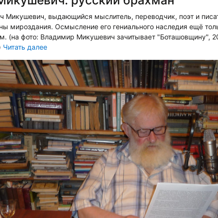
 Микушевич, выдающийся мыслитель, переводчик, поэт и писат
ны мироздания. Осмысление его гениального наследия ещё тол
. (на фото: Владимир Микушевич зачитывает "Боташовщину", 20
)
Читать далее