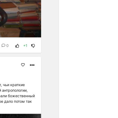
унификации интервальных
шагов. Появившиеся в
европейской музыке ХХ
века ряды из одинаково
малых интервалов были
подготовлены, если
огрублённо представить
связь музыки и культуры в
целом, постепенным
0
+1
проникновением в
звуковое мышление
специфически европейской
идеи равенства.
Один из первых шагов к
озвучиванию этой идеи -
равномерная темперация,
, чьи краткие
которая была изобретена
 антропологии,
примерно тогда же (конец
овали божественный
ХVII - начало ХVIII веков),
ое дало потом так
когда в науке
формировались
представления о