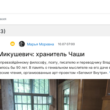
имия
3)
Марья Моревна
10.07 07:00
Микушевич: хранитель Чаши
епревзойдённому философу, поэту, писателю и переводчику Вл
лось бы 90 лет. В память о гениальном мыслителе на его даче
ские чтения, организованные арт-проектом «Бегемот Внутри».