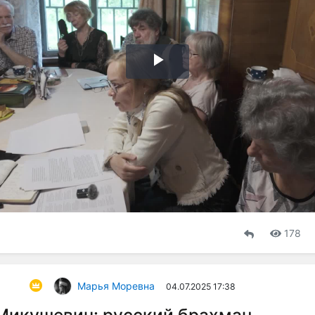
Воспроизвести
видео
178
Марья Моревна
04.07.2025 17:38
Микушевич: русский брахман