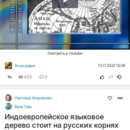
Воспроизвести
видео
Смотреть в Youtube
13.11.2022 15:48
Этнография
433
0
+1
Светлана Жарникова
Вали Гора
Индоевропейское языковое
дерево стоит на русских корнях