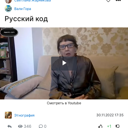
Светлана Жарникова
Вали Гора
Русский код
Воспроизвести
видео
Смотреть в Youtube
30.11.2022 17:35
Этнография
346
0
+1