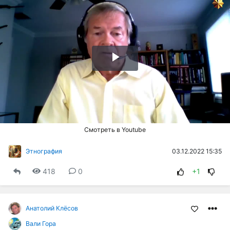
Воспроизвести
видео
Смотреть в Youtube
03.12.2022 15:35
Этнография
418
0
+1
Анатолий Клёсов
Вали Гора