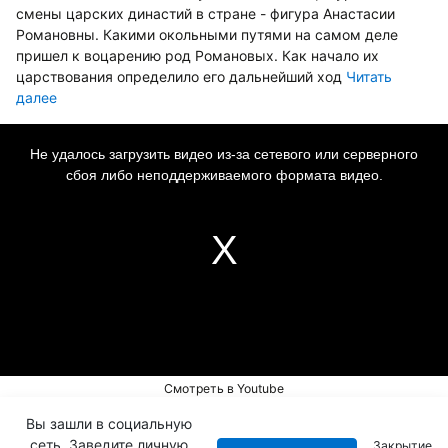
смены царских династий в стране - фигура Анастасии
Романовны. Какими окольными путями на самом деле
пришел к воцарению род Романовых. Как начало их
царствования определило его дальнейший ход
Читать
далее
This
is
a
Не удалось загрузить видео из-за сетевого или серверного
modal
window.
сбоя либо неподдерживаемого формата видео.
Смотреть в Youtube
Вы зашли в социальную
10.04.2022 16:34
Другая история
сеть. Заведите личную
Закрытие