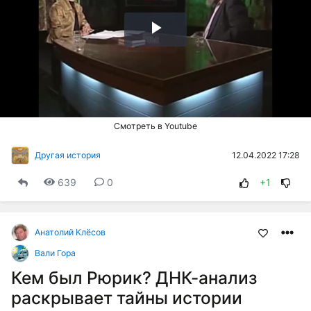
Воспроизвести
видео
Смотреть в Youtube
12.04.2022 17:28
Другая история
639
0
+1
Анатолий Клёсов
Вали Гора
Кем был Рюрик? ДНК-анализ
раскрывает тайны истории