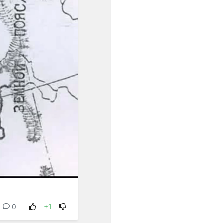
унификации интервальных
шагов. Появившиеся в
европейской музыке ХХ
века ряды из одинаково
малых интервалов были
подготовлены, если
огрублённо представить
связь музыки и культуры в
целом, постепенным
проникновением в
звуковое мышление
специфически европейской
идеи равенства.
Один из первых шагов к
озвучиванию этой идеи -
равномерная темперация,
которая была изобретена
примерно тогда же (конец
ХVII - начало ХVIII веков),
когда в науке
0
+1
формировались
представления о