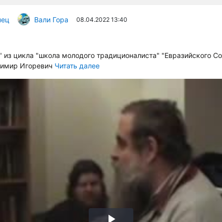
пец
Вали Гора
08.04.2022 13:40
 из цикла "школа молодого традиционалиста" "Евразийского С
димир Игоревич
Читать далее