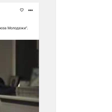
равномерном
пространстве и времени, а
в социальной мысли
утверждались идеи
переустройства общества
оюза Молодежи".
на началах равенства.
Равномерная темперация
преодолела незамкнутость
пифагорейского строя. ...
Пифагорейский строй
базировался на найденных
опытным путём числовых
выражениях квинты (2:3),
кварты (3:4) и октавы
(1:2)".
"... В условиях
европейского
многоголосия,
оперирующего
вертикальными