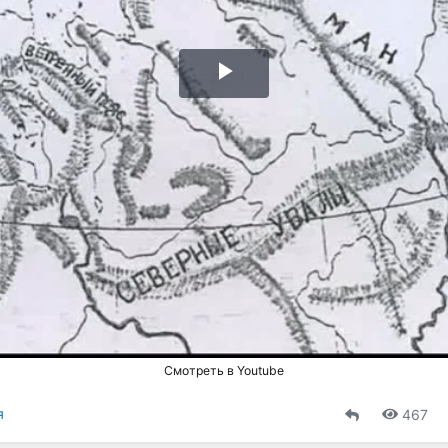
Воспроизвести
видео
Смотреть в Youtube
я
467