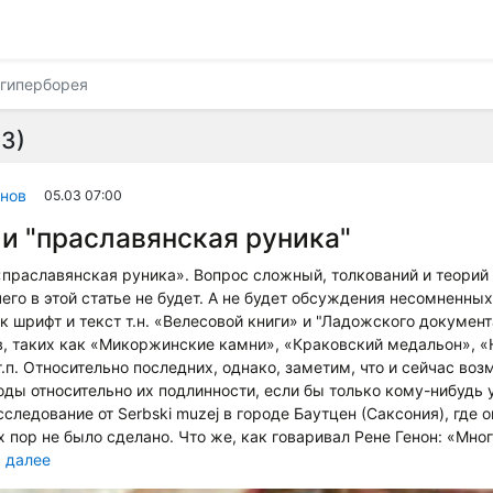
гиперборея
3)
нов
05.03 07:00
и "праславянская руника"
«праславянская руника». Вопрос сложный, толкований и теорий 
чего в этой статье не будет. А не будет обсуждения несомненны
к шрифт и текст т.н. «Велесовой книги» и "Ладожского документа
, таких как «Микоржинские камни», «Краковский медальон», «
т.п. Относительно последних, однако, заметим, что и сейчас во
ды относительно их подлинности, если бы только кому-нибудь 
следование от Serbski muzej в городе Баутцен (Саксония), где о
х пор не было сделано. Что же, как говаривал Рене Генон: «Мн
ь далее