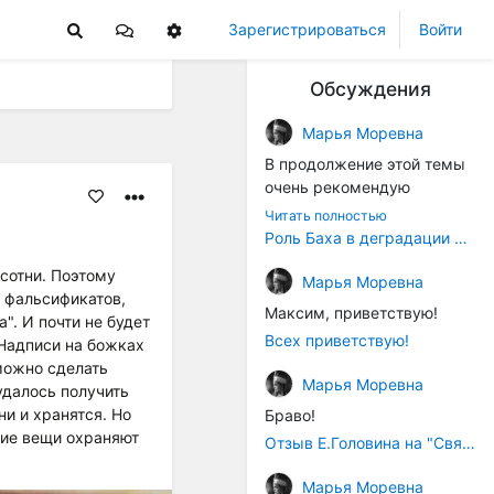
Зарегистрироваться
Войти
Обсуждения
Марья Моревна
В продолжение этой темы
очень рекомендую
книжечку "Музыка в
Читать полностью
истории культуры" (автор -
Роль Баха в деградации музыки
Т. В. Чередниченко),
сотни. Поэтому
Аллегро-Пресс, 1994 год).
Марья Моревна
х фальсификатов,
Вот некоторые выдержки:
Максим, приветствую!
". И почти не будет
Всех приветствую!
Надписи на божках
"...Звуковысотная шкала в
зможно сделать
музыке древних греков
Марья Моревна
удалось получить
строилась в соответствии с
ни и хранятся. Но
Браво!
найденными опытным
огие вещи охраняют
путём частотными
Отзыв Е.Головина на "Священную Артанию" (2005)
коэффициентами
Марья Моревна
интервалов (т.е.