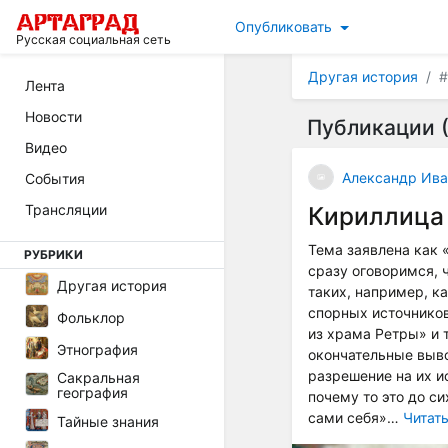
Опубликовать
Русская социальная сеть
Другая история
#
Лента
Новости
Публикации (
Видео
Александр Ива
События
Трансляции
Кириллица 
Тема заявлена как 
РУБРИКИ
сразу оговоримся, 
Другая история
таких, например, ка
спорных источников
Фольклор
из храма Ретры» и 
Этнография
окончательные выво
разрешение на их ис
Сакральная
география
почему то это до си
сами себя»…
Читат
Тайные знания