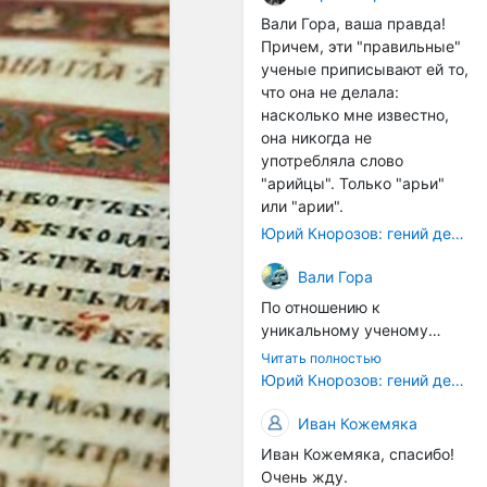
расстояний между
Вали Гора, ваша правда!
тонами): чистой квинты
Причем, эти "правильные"
(3:2), чистой кварты (4:3) и
ученые приписывают ей то,
октавы (2:1). Эти
что она не делала:
интервалы соотнесены в
насколько мне известно,
настройке так называемой
она никогда не
"Лиры Орфея". ... Иным
употребляла слово
смыслом наделена
"арийцы". Только "арьи"
идеальная
или "арии".
звуковысотность в рамках
Юрий Кнорозов: гений дешифровки
более позднего
европейского способа
Вали Гора
градуирования высотной
По отношению к
шкалы. В его основе лежит
уникальному ученому
открытие частичных тонов.
Светлане Жарниковой
... В такой системе часть
Читать полностью
были применены схожие
Юрий Кнорозов: гений дешифровки
содержит в себе целое, т.е.
санкции. Она успешно
все остальные части и
защитила кандидатскую
Иван Кожемяка
закон их соотношения. Не
диссертацию (ей даже
часть есть проекция
Иван Кожемяка, спасибо!
хотели сразу дать
целого (как в звуковой
Очень жду.