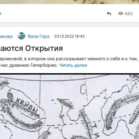
я
480
икова
Вали Гора
03.12.2022 18:42
шаются Открытия
арниковой, в котором она рассказывает немного о себе и о том,
х нас древнюю Гиперборею.
Читать далее