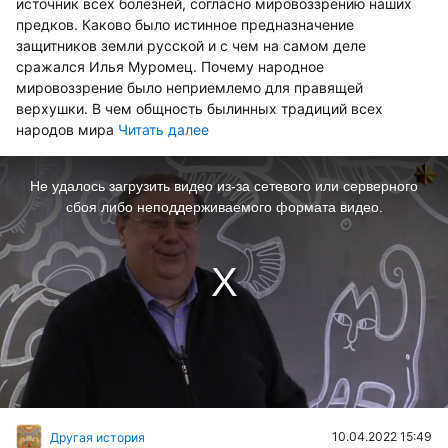
источник всех болезней, согласно мировоззрению наших
предков. Каково было истинное предназначение
защитников земли русской и с чем на самом деле
сражался Илья Муромец. Почему народное
мировоззрение было неприемлемо для правящей
верхушки. В чем общность былинных традиций всех
народов мира
Читать далее
This
is
a
Не удалось загрузить видео из-за сетевого или серверного
modal
window.
сбоя либо неподдерживаемого формата видео.
10.04.2022 15:49
Другая история