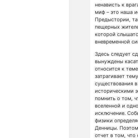
ненависть к враг
миф – это наша и
Предыстории, та
пещерных жителе
которой слышатся
вневременной си
Здесь следует сд
вынуждены касат
относится к тем
затрагивает тем
существования в
историческими э
помнить о том, 
вселенной и одн
исключение. Собы
физики определяе
Денницы. Поэтом
отчет в том, что