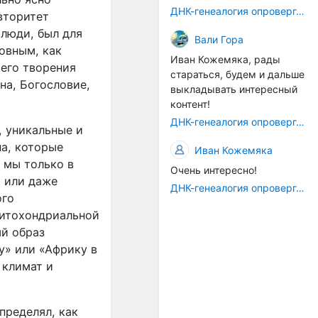
докторскую), но потом ее
системе Древней Греции),
ДНК-генеалогия опровергла Гитлера
вторитет
исследования были
а наоборот - целое есть
преданы забвению. Более
 люди, был для
проекция части. ... Такова
Вали Гора
того, на Википедии сегодня
овным, как
музыкально-
Иван Кожемяка, рады
можно прочитать, что она
математическая
ьего творения
стараться, будем и дальше
«Сторонник псевдонаучной
иллюстрация к различию
на, Богословие,
выкладывать интересный
арктической гипотезы
между, скажем,
контент!
происхождения
платоновской концепцией
индоевропейцев
ДНК-генеалогия опровергла Гитлера
государства (которое есть
, уникальные и
(«арийцев») и
благо более высокое, чем
а, которые
Иван Кожемяка
«индоевропейской
жизнь отдельного
 мы только в
цивилизации»
человека) и
Очень интересно!
 или даже
просветительски-
ДНК-генеалогия опровергла Гитлера
ого
рационалистической идеей
«митохондриальной
прав человека (которые
выше прав группы,
ый образ
корпорации, государства)".
у» или «Африку в
 климат и
"... Ни в одной из
старинных хроматических
систем не существовало
пределял, как