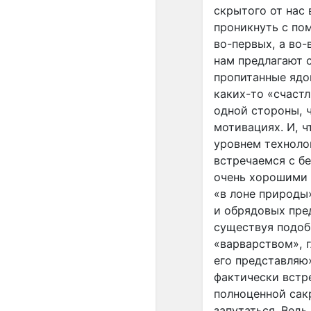
скрытого от нас
проникнуть с по
во-первых, а во-
нам предлагают 
пропитанные ядо
каких-то «счастл
одной стороны, 
мотивациях. И, ч
уровнем технолог
встречаемся с б
очень хорошими 
«в лоне природы
и обрядовых пре
существуя подоб
«варварством», г
его представляю»
фактически встр
полноценной сак
запутаться. Вед