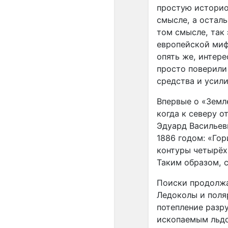
простую историо
смысле, а осталь
том смысле, так 
европейской мифо
опять же, интер
просто поверили
средства и усили
Впервые о «Земл
когда к северу о
Эдуард Васильеви
1886 годом: «Гор
контуры четырёх
Таким образом, 
Поиски продолжал
Ледоколы и поля
потепление разр
ископаемым льдо