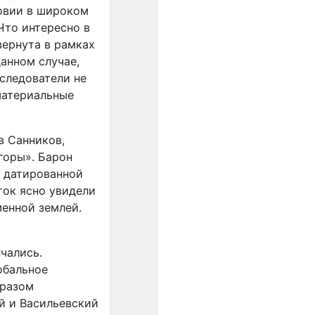
овии в широком
Что интересно в
вернута в рамках
данном случае,
сследователи не
материальные
в Санников,
горы». Барон
и датированной
ток ясно увидели
менной землей.
чались.
обальное
бразом
й и Васильевский