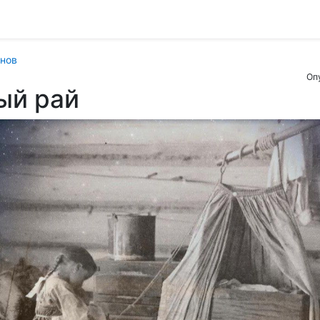
нов
Оп
ый рай