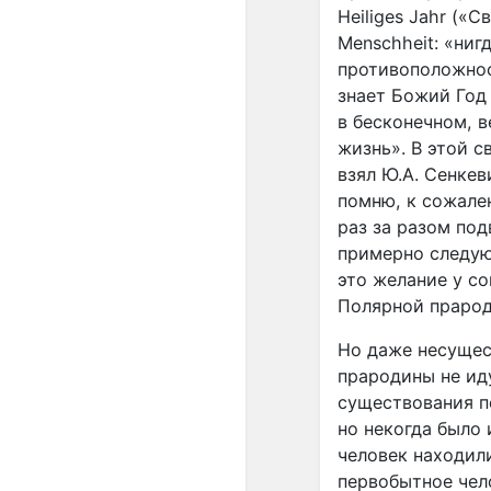
Heiliges Jahr («
Menschheit: «ниг
противоположнос
знает Божий Год
в бесконечном, в
жизнь». В этой 
взял Ю.А. Сенкев
помню, к сожален
раз за разом по
примерно следую
это желание у с
Полярной прарод
Но даже несущес
прародины не ид
существования п
но некогда было 
человек находил
первобытное чел