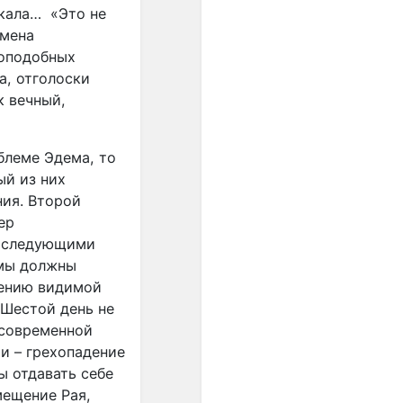
якала…
«Это не
равномерном
пространстве и времени, а
емена
в социальной мысли
ноподобных
утверждались идеи
а, отголоски
переустройства общества
к вечный,
на началах равенства.
Равномерная темперация
преодолела незамкнутость
блеме Эдема, то
пифагорейского строя. ...
ый из них
Пифагорейский строй
ния. Второй
базировался на найденных
ер
опытным путём числовых
выражениях квинты (2:3),
последующими
кварты (3:4) и октавы
 мы должны
(1:2)".
лению видимой
 Шестой день не
"... В условиях
 современной
европейского
ии – грехопадение
многоголосия,
ы отдавать себе
оперирующего
вертикальными
мещение Рая,