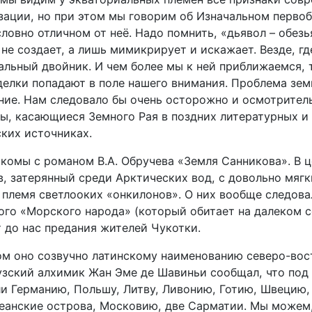
зации, но при этом мы говорим об Изначальном перво
словно отличном от неё. Надо помнить, «дьявол – обезь
 не создает, а лишь мимикрирует и искажает. Везде, гд
альный двойник. И чем более мы к ней приближаемся, 
елки попадают в поле нашего внимания. Проблема зем
ение. Нам следовало бы очень осторожно и осмотрител
ы, касающиеся Земного Рая в поздних литературных и
ких источниках.
акомы с романом В.А. Обручева «Земля Санникова». В 
в, затерянный среди Арктических вод, с довольно мяг
 племя светлооких «онкилонов». О них вообще следова
того «Морского народа» (который обитает на далеком 
 до нас предания жителей Чукотки.
м оно созвучно латинскому наименованию северо-вост
зский алхимик Жан Эме де Шавиньи сообщал, что под
и Германию, Польшу, Литву, Ливонию, Готию, Швецию,
еанские острова, Московию, две Сарматии. Мы можем