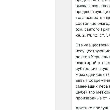
высказался в сво
предшествующих 
тела вещественн
состояние благо
(см. святого Гри
кн. 2, гл. 12, ст. 3)
Эта «вещественн
несуществующие 
доктор Хершель 
некоторой степе
субтропическую 
межледниковья (1
Еввы» современн
сменивших леса 
шубе» (по метко
производные от 
Арктике присущ