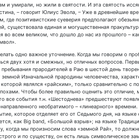
ам и умирали, но жили в святости. И эта святость исс
стина, – говорит Юлиус Эвола, – Уже в древнейшие вр
м, где позитивистские суеверия предполагают обезья
й, существовала единая и могущественная пракультур
 во всем великом, что дошло до нас из прошлого – ка
мвол».
елать одно важное уточнение. Когда мы говорим о про
ься двух хотя и смежных, но отличных вопросов. Перв
е пребывания прародителей в Раю в шестой день творе
у земной Изначальной прародины человечества, характ
 которой являлся «райским», только сравнительно с 
похами. Чтобы более правильно оценить это отличие,
что все события т.н. «Шестоднева» предшествуют появ
онаправленного необратимого – «линеарного» времени.
тие, которое отделяет его от Седьмого дня, на языке
тся, как Big band, «Большой взрыв»; на языке Традиц
у, когда мы произносим слова «земной Рай», то должн
 строго и по существу, он есть лишь символическое за