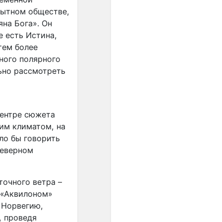
равенство интервалов
бытном обществе,
разных регистров друг
другу. Стали равными по
яна Бога». Он
акустической величине и
е есть Истина,
все полутоны. Но только в
тем более
ХХ веке это обстоятельство
ного полярного
развернулось в идею ряда
ьно рассмотреть
из 12 одинаковых шагов...".
"...В пифагорейской
музыкальной теории
центре сюжета
нормы обосновывались
ким климатом, на
представлением о космосе
как числовом порядке; в
ло бы говорить
средневековой
северном
музыкальной теории
основанием правил
считались теологические
очного ветра –
догматы, а в Новое время -
 «Аквилоном»
законы акустики".
 Норвегию,
, проведя