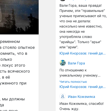
расстояний между
Вали Гора, ваша правда!
тонами): чистой квинты
Причем, эти "правильные"
(3:2), чистой кварты (4:3) и
ученые приписывают ей то,
октавы (2:1). Эти
что она не делала:
интервалы соотнесены в
насколько мне известно,
настройке так называемой
она никогда не
"Лиры Орфея". ... Иным
употребляла слово
смыслом наделена
временном
"арийцы". Только "арьи"
идеальная
ма стояло опытное
или "арии".
звуковысотность в рамках
омнить, что в
Юрий Кнорозов: гений дешифровки
более позднего
колько
европейского способа
Вали Гора
е локус этого
градуирования высотной
По отношению к
сть всяческого
шкалы. В его основе лежит
уникальному ученому
 в её
открытие частичных тонов.
Светлане Жарниковой
... В такой системе часть
Читать полностью
уженного при
были применены схожие
Юрий Кнорозов: гений дешифровки
содержит в себе целое, т.е.
санкции. Она успешно
все остальные части и
защитила кандидатскую
Иван Кожемяка
закон их соотношения. Не
», мы должны
диссертацию (ей даже
часть есть проекция
Иван Кожемяка, спасибо!
да
хотели сразу дать
целого (как в звуковой
Очень жду.
льно ясно