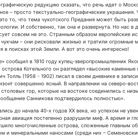
графическую редукцию сказать, что речь идет о Моск
ное – просто текстуально-географические украшения. 
это то, что тема чукотского Предания может быть раз
логии. И собственно, так она и развернута. Но нас в 
есует совсем не это. Странным образом европейские и
 чукчам – они рисковали жизнью и тратили огромные 
я в поисках этой Земли. А вот это очень интересно!
е» сообщил в 1810 году купец-зверопромышленник Яко
т острова Котельного он разглядел «высокие каменные 
ч Толль (1958 - 1902) писал в своем дневнике в запис
изонт совершенно ясный. В направлении на северо-вос
 столовых гор, которые на востоке соединились с низ
сообщение Санникова подтвердилось полностью».
ись до начала 40-х годов XX века, но успехом не увен
рная авиация постепенно разрушили миф. А время и гл
ушило многочисленные острова, сложенные главным о
м и минеральными наносами (среди них – Семеновски