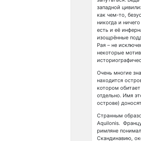
западной цивили
как чем-то, безу
никогда и ничего
есть и её инферн
изощрённые подд
Рая – не исключ
некоторые мотив
историографичес
Очень многие зн
находится остро
котором обитает
отдельно. Имя э
острове) доносят
Странным образо
Aquilonis.
Францу
римляне понимал
Скандинавию, ок