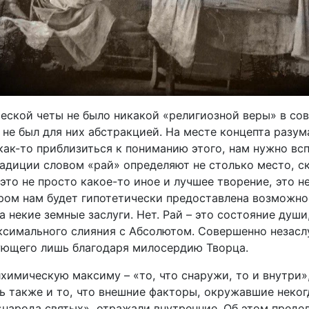
ческой четы не было никакой «религиозной веры» в со
 не был для них абстракцией. На месте концепта разу
ак-то приблизиться к пониманию этого, нам нужно всп
адиции словом «рай» определяют не столько место, с
 это не просто какое-то иное и лучшее творение, это н
ором нам будет гипотетически предоставлена возможно
 некие земные заслуги. Нет. Рай – это состояние души,
симального слияния с Абсолютом. Совершенно незасл
ующего лишь благодаря милосердию Творца.
лхимическую максиму – «то, что снаружи, то и внутри
ь также и то, что внешние факторы, окружавшие неког
«народа святых», отражали внутренние. Об этом преде