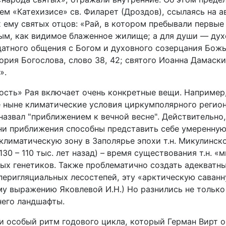
ем «Катехизисе» св. Филарет (Дроздов), ссылаясь на а
ему святых отцов: «Рай, в котором пребывали первые
ым, как видимое блаженное жилище; а для души — дух
датного общения с Богом и духовного созерцания Бож
гория Богослова, слово 38, 42; святого Иоанна Дамаски
».
ость» Рая включает очень конкретные вещи. Например
ныне климатические условия циркумполярного регион
назвал "приближением к вечной весне". Действительно,
ни приближения способны представить себе умеренную
климатическую зону в Заполярье эпохи
т.н. Микулинск
30 – 110 тыс. лет назад) – время существования т.н. 
ых генетиков. Также проблематично создать адекватн
перигляциальных лесостепей, эту «арктическую саванн
му выражению Яковлевой И.Н.) Но разнились не только
него ландшафты.
и особый ритм годового цикла, который Герман Вирт о