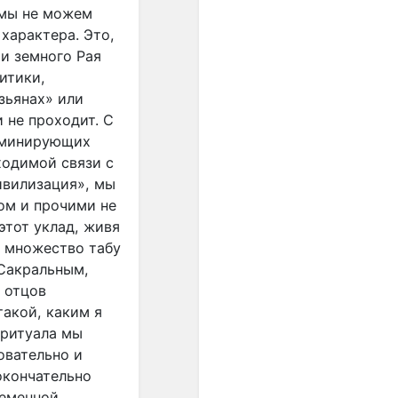
звукосочетаниями, всё
 мы не можем
более ощущалась
характера. Это,
потребность в строе с
ии земного Рая
идеальным созвучием
итики,
одноимённых высот.
зьянах» или
Поиски такого строя
 не проходит. С
начались в ХVII веке, и
после нескольких попыток
доминирующих
неравномерной
ходимой связи с
темперации (когда чуть
цивилизация», мы
уменьшались отдельные
ом и прочими не
интервалы), А.
этот уклад, живя
Веркмейстер и И. Г.
я множество табу
Нейхард предложили
 Сакральным,
распределять пифагорову
комму на все квинты,
 отцов
уменьшив каждую на 1/2 от
такой, каким я
0,9 тона..."
 ритуала мы
овательно и
"Равномерная темперация
окончательно
сделала возможным
ременной