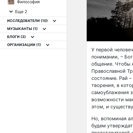
Философия
Еще 2
ИССЛЕДОВАТЕЛИ
(10)
МУЗЫКАНТЫ
(1)
БЛОГИ
(3)
ОРГАНИЗАЦИИ
(1)
У первой челове
понимании, – Бог
общение. Чтобы к
Православной Тр
состояние. Рай –
творения, в кот
самоублажения за
возможности мак
этом, и существ
Но, вспоминая а
будем утверждат
представителей 