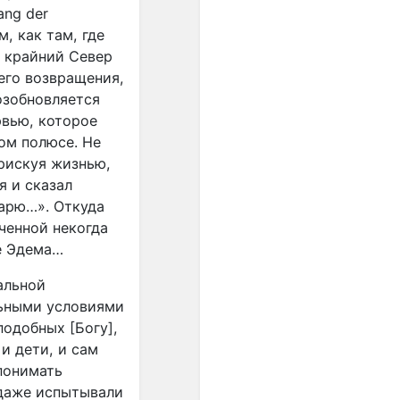
унификации интервальных
ang der
шагов. Появившиеся в
, как там, где
европейской музыке ХХ
о крайний Север
века ряды из одинаково
его возвращения,
малых интервалов были
подготовлены, если
озобновляется
огрублённо представить
рвью, которое
связь музыки и культуры в
ном полюсе. Не
целом, постепенным
рискуя жизнью,
проникновением в
я и сказал
звуковое мышление
зарю…». Откуда
специфически европейской
ченной некогда
идеи равенства.
Один из первых шагов к
е Эдема…
озвучиванию этой идеи -
равномерная темперация,
альной
которая была изобретена
льными условиями
примерно тогда же (конец
подобных [Богу],
ХVII - начало ХVIII веков),
 и дети, и сам
когда в науке
понимать
формировались
 даже испытывали
представления о