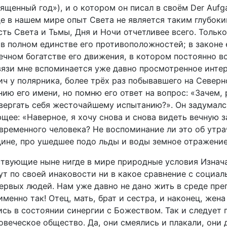
Священный год»), и о котором он писал в своём Der Aufg
де в нашем мире опыт Света не является таким глубоким
ть Света и Тьмы, Дня и Ночи отчетливее всего. Тольк
 в полном единстве его противоположностей; в законе 
ечном богатстве его движения, в котором постоянно в
связи мне вспоминается уже давно просмотренное инте
ич у полярника, более трёх раз побывавшего на Север
ию его имени, но помню его ответ на вопрос:
«Зачем, 
двергать себя жесточайшему испытанию?». Он задумалс
щее: «Наверное, я хочу снова и снова видеть вечную 
овременного человека? Не воспоминание ли это об утра
ине, про ушедшее подо льды и воды земное отражени
твующие ныне нигде в мире природные условия Изнач
ут по своей инаковости ни в какое сравнение с социа
ервых людей. Нам уже давно не дано жить в среде пре
именно так! Отец, мать, брат и сестра, и наконец, жена
ись в состоянии синергии с Божеством. Так и следует 
овеческое общество. Да, они смеялись и плакали, они