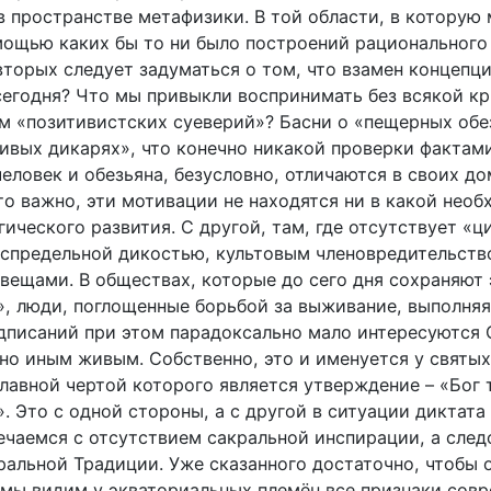
 в пространстве метафизики. В той области, в которую
мощью каких
бы то ни было построений рационального 
вторых следует задуматься о том, что взамен концепц
сегодня? Что мы привыкли воспринимать без всякой кр
м «позитивистских суеверий»? Басни о «пещерных обе
ивых дикарях», что конечно никакой проверки фактами
человек и обезьяна, безусловно, отличаются в своих 
то важно, эти мотивации не находятся ни в какой необ
ического развития. С другой, там, где отсутствует «
еспредельной дикостью, культовым членовредительств
вещами. В обществах, которые до сего дня сохраняют 
», люди, поглощенные борьбой за выживание, выполня
дписаний при этом парадоксально мало интересуются
но иным живым. Собственно, это и именуется у святых
лавной чертой которого является утверждение – «Бог 
. Это с одной стороны, а с другой в ситуации диктата
ечаемся с отсутствием сакральной инспирации, а след
ральной Традиции. Уже сказанного достаточно, чтобы 
ь мы видим у экваториальных племён все признаки сов