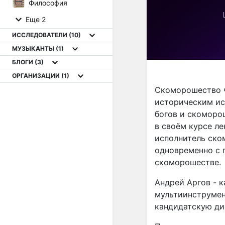
Философия
Еще 2
ИССЛЕДОВАТЕЛИ
(10)
МУЗЫКАНТЫ
(1)
БЛОГИ
(3)
ОРГАНИЗАЦИИ
(1)
Скоморошество ч
историческим ис
богов и скоморо
в своём курсе л
исполнитель ско
одновременно с 
скоморошестве.
Андрей Аргов - 
мультиинструмен
кандидатскую ди