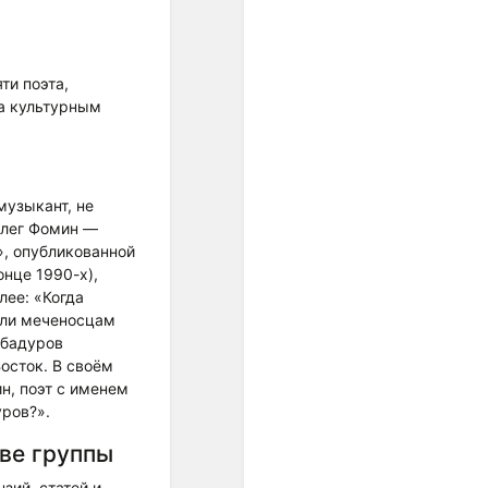
унификации интервальных
шагов. Появившиеся в
европейской музыке ХХ
века ряды из одинаково
и поэта,
малых интервалов были
а культурным
подготовлены, если
огрублённо представить
связь музыки и культуры в
целом, постепенным
 музыкант, не
проникновением в
Олег Фомин —
звуковое мышление
», опубликованной
специфически европейской
нце 1990-х),
идеи равенства.
лее: «Когда
Один из первых шагов к
 ли меченосцам
озвучиванию этой идеи -
убадуров
равномерная темперация,
осток. В своём
которая была изобретена
н, поэт с именем
примерно тогда же (конец
ров?».
ХVII - начало ХVIII веков),
когда в науке
ве группы
формировались
представления о
ий, статей и