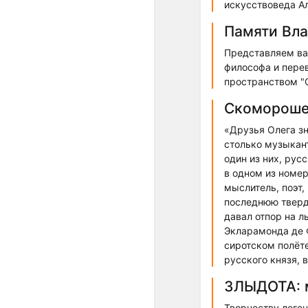
искусствоведа А
Памяти Вл
Представляем ва
философа и пере
пространством "
Скомороше
«Друзья Олега зна
столько музыкант
один из них, рус
в одном из номер
мыслитель, поэт,
последнюю тверд
давал отпор на л
Экларамонда де Ф
сиротском полёте
русского князя,
ЗЛЫДОТА: м
Творчеству леге