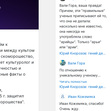
расстояний между
Вали Гора, ваша правда!
тонами): чистой квинты
Причем, эти "правильные"
(3:2), чистой кварты (4:3) и
ученые приписывают ей то,
октавы (2:1). Эти
что она не делала:
интервалы соотнесены в
насколько мне известно,
настройке так называемой
она никогда не
"Лиры Орфея". ... Иным
употребляла слово
смыслом наделена
"арийцы". Только "арьи"
ём к
идеальная
или "арии".
зи между культом
звуковысотность в рамках
Юрий Кнорозов: гений дешифровки
и скоморошество,
более позднего
европейского способа
ет культуролог и
Вали Гора
градуирования высотной
ичностью и
По отношению к
шкалы. В его основе лежит
сные факты о
уникальному ученому
открытие частичных тонов.
Светлане Жарниковой
... В такой системе часть
Читать полностью
были применены схожие
Юрий Кнорозов: гений дешифровки
содержит в себе целое, т.е.
и,
санкции. Она успешно
все остальные части и
 г. защитил
защитила кандидатскую
Иван Кожемяка
закон их соотношения. Не
диссертацию (ей даже
орошества".
часть есть проекция
Иван Кожемяка, спасибо!
хотели сразу дать
целого (как в звуковой
Очень жду.