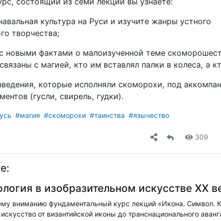
рс, состоящий из семи лекций вы узнаете:
навальная культура на Руси и изучите жанры устного
го творчества;
 с новыми фактами о малоизученной теме скоморошеств
вязаны с магией, кто им вставлял палки в колеса, а к
зведения, которые исполняли скоморохи, под аккомпа
ентов (гусли, свирель, гудки).
усь
#магия
#скоморохи
#таинства
#язычество
309
е:
логия в изобразительном искусстве ХХ в
му вниманию фундаментальный курс лекций «Икона. Символ. К
искусство от византийской иконы до транснационального аван