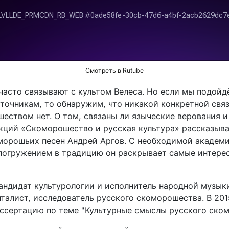
Смотреть в Rutube
асто связывают с культом Велеса. Но если мы подойд
точникам, то обнаружим, что никакой конкретной свя
шеством нет. О том, связаны ли языческие верования 
екций «Скоморошество и русская культура» рассказыва
морошьих песен Андрей Аргов. С необходимой академ
погружением в традицию он раскрывает самые интере
кандидат культурологии и исполнитель народной музык
талист, исследователь русского скоморошества. В 2015
ссертацию по теме "Культурные смыслы русского ском