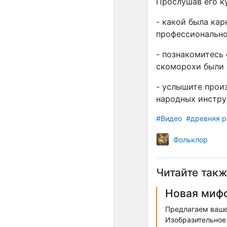
Прослушав его ку
- какой была кар
профессионально
- познакомитесь
скоморохи были с
- услышите прои
народных инструм
#Видео
#древняя р
Фольклор
Читайте такж
Новая мифо
Предлагаем ваше
Изобразительное 