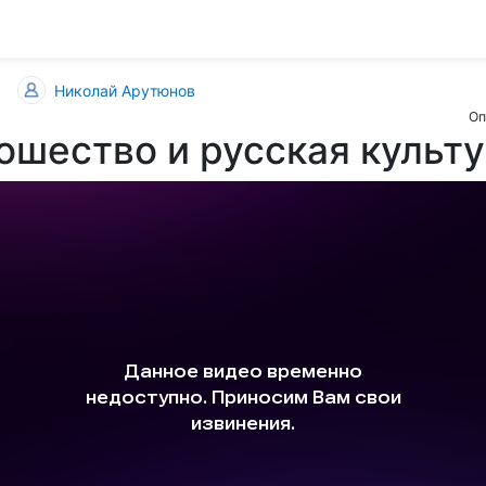
Николай Арутюнов
Оп
шество и русская культ