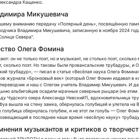
лександра Кащенко.
адимира Микушевича
шему вниманию передачу «Полярный день», посвящённую памят
водчика Владимира Микушевича, записанную в ноябре 2024 год
Солнце Севера".
ство Олега Фомина
ют: он не только поэт, но и музыкант, не столько поэт, сколько
, сколько поэт. Но таковы были провансальские трубадуры, и 
ский трубадур», — писал в статье «Весёлая наука Олега Фомина
ов журнала «Бронзовый век» (который Олег Фомин издавал в ко
 переводчик и наш с Олегом учитель Владимир Микушевич. И да
ыню альбигойцев осадили мрачные северные рыцари (не этим
ьду Чудского озера Александр Невский?), вдохновительница тр
ya вышла на стену замка, обернулась голубицей и улетела на В
 голубица обернулась голубем, и не этот ли голубь — Олег Фоми
 возвещающий в последнее наше время «весёлую науку» трубаду
нения музыкантов и критиков о творчест
ндарной ЗЛЫДОТЫ в разные годы было посвящено немало реценз