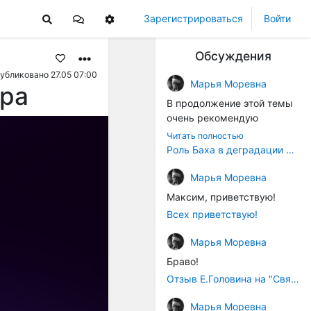
Зарегистрироваться
Войти
Обсуждения
убликовано 27.05 07:00
Марья Моревна
ура
В продолжение этой темы
очень рекомендую
книжечку "Музыка в
Читать полностью
истории культуры" (автор -
Роль Баха в деградации музыки
Т. В. Чередниченко),
Аллегро-Пресс, 1994 год).
Марья Моревна
Вот некоторые выдержки:
Максим, приветствую!
Всех приветствую!
"...Звуковысотная шкала в
музыке древних греков
Марья Моревна
строилась в соответствии с
Браво!
найденными опытным
путём частотными
Отзыв Е.Головина на "Священную Артанию" (2005)
коэффициентами
Марья Моревна
интервалов (т.е.