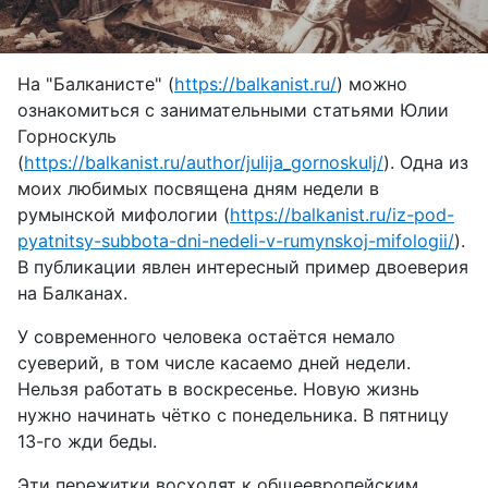
На "Балканисте" (
https://balkanist.ru/
) можно
ознакомиться с занимательными статьями Юлии
Горноскуль
(
https://balkanist.ru/author/julija_gornoskulj/
). Одна из
моих любимых посвящена дням недели в
румынской мифологии (
https://balkanist.ru/iz-pod-
pyatnitsy-subbota-dni-nedeli-v-rumynskoj-mifologii/
).
В публикации явлен интересный пример двоеверия
на Балканах.
У современного человека остаётся немало
суеверий, в том числе касаемо дней недели.
Нельзя работать в воскресенье. Новую жизнь
нужно начинать чётко с понедельника. В пятницу
13-го жди беды.
Эти пережитки восходят к общеевропейским