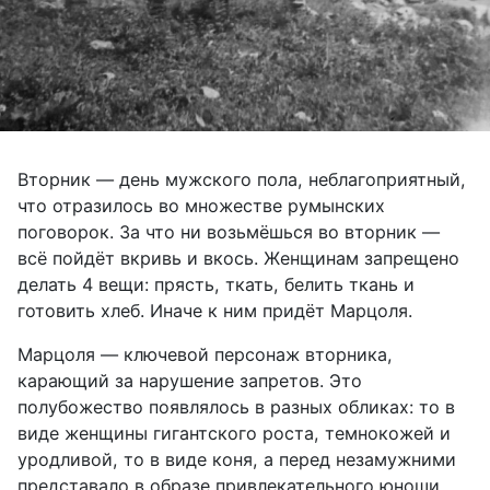
Вторник — день мужского пола, неблагоприятный,
что отразилось во множестве румынских
поговорок. За что ни возьмёшься во вторник —
всё пойдёт вкривь и вкось. Женщинам запрещено
делать 4 вещи: прясть, ткать, белить ткань и
готовить хлеб. Иначе к ним придёт Марцоля.
Марцоля — ключевой персонаж вторника,
карающий за нарушение запретов. Это
полубожество появлялось в разных обликах: то в
виде женщины гигантского роста, темнокожей и
уродливой, то в виде коня, а перед незамужними
представало в образе привлекательного юноши,