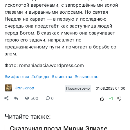
исколотой веретёнами, с запорошёнными золой
глазами и вырванными волосами. Но святая
Неделя не карает — в первую и последнюю
очередь она предстаёт как заступница людей
перед Богом. В сказках именно она озвучивает
герою его задачи, направляет по
предназначенному пути и помогает в борьбе со
злом.
Фото: romaniadacia.wordpress.com
#мифология
#обряды
#таинства
#язычество
Фольклор
01.08.2025 04:00
Просмотрено
500
0
+1
Читайте также:
Сказочная проза Мирчи Элиаде