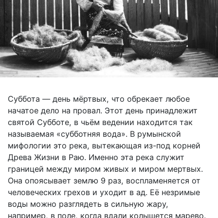
Суббота — день мёртвых, что обрекает любое
начатое дело на провал. Этот день принадлежит
святой Субботе, в чьём ведении находится так
называемая «субботняя вода». В румынской
мифологии это река, вытекающая из-под корней
Древа Жизни в Раю. Именно эта река служит
границей между миром живых и миром мертвых.
Она опоясывает землю 9 раз, воспламеняется от
человеческих грехов и уходит в ад. Её незримые
воды можно разглядеть в сильную жару,
например, в поле, когда вдали колышется марево.