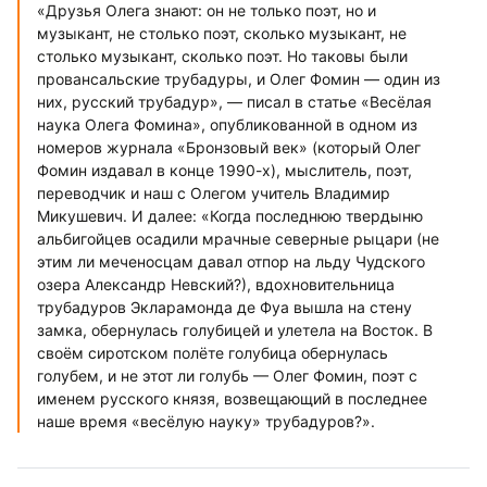
«Друзья Олега знают: он не только поэт, но и
музыкант, не столько поэт, сколько музыкант, не
столько музыкант, сколько поэт. Но таковы были
провансальские трубадуры, и Олег Фомин — один из
них, русский трубадур», — писал в статье «Весёлая
наука Олега Фомина», опубликованной в одном из
номеров журнала «Бронзовый век» (который Олег
Фомин издавал в конце 1990-х), мыслитель, поэт,
переводчик и наш с Олегом учитель Владимир
Микушевич. И далее: «Когда последнюю твердыню
альбигойцев осадили мрачные северные рыцари (не
этим ли меченосцам давал отпор на льду Чудского
озера Александр Невский?), вдохновительница
трубадуров Экларамонда де Фya вышла на стену
замка, обернулась голубицей и улетела на Восток. В
своём сиротском полёте голубица обернулась
голубем, и не этот ли голубь — Олег Фомин, поэт с
именем русского князя, возвещающий в последнее
наше время «весёлую науку» трубадуров?».