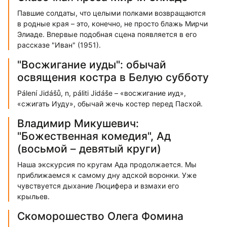
Павшие солдаты, что целыми полками возвращаются
в родные края – это, конечно, не просто блажь Мирчи
Элиаде. Впервые подобная сцена появляется в его
рассказе "Иван" (1951).
"Восжигание иуды": обычай
освящения костра в Белую субботу
Pálení Jidášů, n, páliti Jidáše – «восжигание иуд»,
«сжигать Иуду», обычай жечь костер перед Пасхой.
Владимир Микушевич:
"Божественная комедия", Ад
(восьмой – девятый круги)
Наша экскурсия по кругам Ада продолжается. Мы
приближаемся к самому дну адской воронки. Уже
чувствуется дыхание Люцифера и взмахи его
крыльев.
Скоморошество Олега Фомина