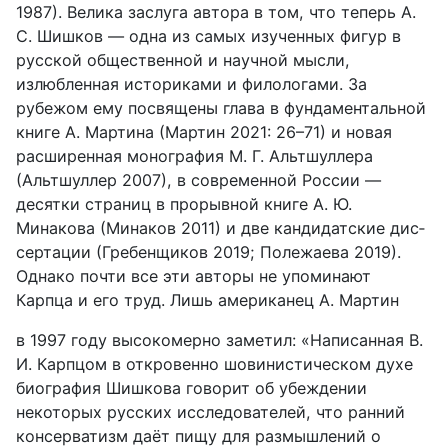
1987). Велика заслуга автора в том, что теперь А.
С. Шишков — одна из самых изученных фигур в
русской общественной и научной мысли,
излюбленная историками и филологами. За
рубежом ему посвящены глава в фундаментальной
книге А. Мартина (Мартин 2021: 26–71) и новая
расширенная монография М. Г. Альтшуллера
(Альтшуллер 2007), в современной России —
десятки страниц в про­рывной книге А. Ю.
Минакова (Минаков 2011) и две кандидатские дис­
сертации (Гребенщиков 2019; Полежаева 2019).
Однако почти все эти авторы не упоминают
Карпца и его труд. Лишь американец А. Мартин
в 1997 году высокомерно заметил: «Написанная В.
И. Карпцом в откро­венно шовинистическом духе
биография Шишкова говорит об убежде­нии
некоторых русских исследователей, что ранний
консерватизм даёт пищу для размышлений о