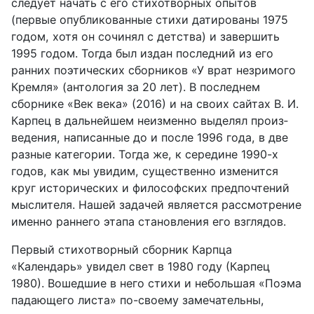
следует начать с его сти­хотворных опытов
(первые опубликованные стихи датированы 1975
го­дом, хотя он сочинял с детства) и завершить
1995 годом. Тогда был из­дан последний из его
ранних поэтических сборников «У врат незримого
Кремля» (антология за 20 лет). В последнем
сборнике «Век века» (2016) и на своих сайтах В. И.
Карпец в дальнейшем неизменно выделял произ­
ведения, написанные до и после 1996 года, в две
разные категории. Тогда же, к середине 1990-х
годов, как мы увидим, существенно изменится
круг исторических и философских предпочтений
мыслителя. Нашей задачей является рассмотрение
именно раннего этапа становления его взглядов.
Первый стихотворный сборник Карпца
«Календарь» увидел свет в 1980 году (Карпец
1980). Вошедшие в него стихи и небольшая «Поэма
падающего листа» по-своему замечательны,