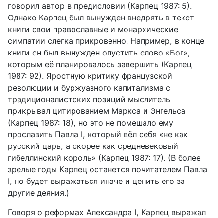
говорил автор в предисловии (Карпец 1987: 5).
Однако Карпец был вынужден внедрять в текст
книги свои православные и монархиче­ские
симпатии слегка прикровенно. Например, в конце
книги он был вынужден опустить слово «Бог»,
которым её планировалось завершить (Карпец
1987: 92). Яростную критику французской
революции и буржуаз­ного капитализма с
традиционалистских позиций мыслитель
прикрывал цитированием Маркса и Энгельса
(Карпец 1987: 18), но это не помешало ему
прославить Павла
I
,
который вёл себя «не как
русский царь, а скорее как средневековый
гибеллинский король» (Карпец 1987: 17). (В более
зрелые годы Карпец останется почитателем Павла
I
,
но будет выражаться иначе и ценить его за
другие деяния.)
Говоря о реформах Александра
I
,
Карпец выражал