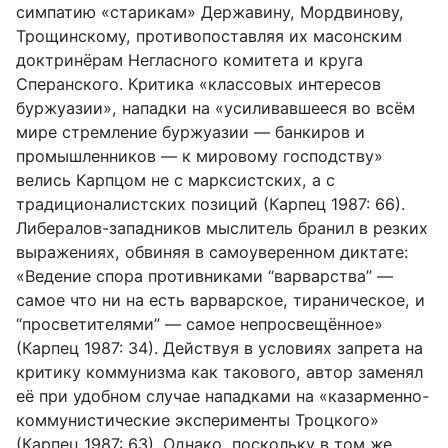
симпатию «стари­кам» Державину, Мордвинову,
Трощинскому, противопоставляя их масон­ским
доктринёрам Негласного комитета и круга
Сперанского. Критика «классовых интересов
буржуазии», нападки на «усиливавшееся во всём
мире стремление буржуазии — банкиров и
промышленников — к миро­вому господству»
велись Карпцом не с марксистских, а с
традиционалист­ских позиций (Карпец 1987: 66).
Либералов-западников мыслитель бранил в резких
выражениях, обвиняя в самоуверенном диктате:
«Ведение спора противниками “варварства” —
самое что ни на есть варварское, тирани­ческое, и
“просветителями” — самое непросвещённое»
(Карпец 1987: 34). Действуя в условиях запрета на
критику коммунизма как такового, автор заменял
её при удобном случае нападками на «казарменно-
коммунисти­ческие эксперименты Троцкого»
(Карпец 1987: 63). Однако, поскольку в том же