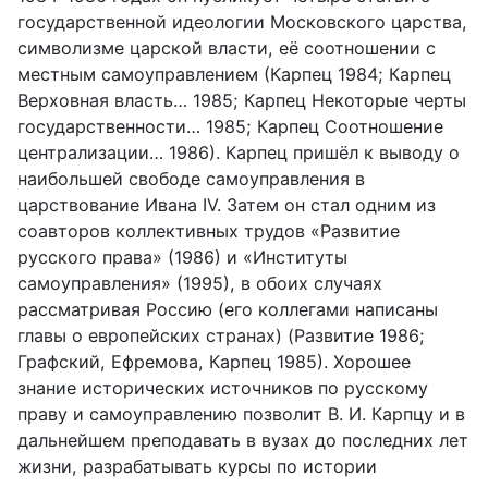
государственной идеологии Московского царст­ва,
символизме царской власти, её соотношении с
местным самоуправле­нием (Карпец 1984; Карпец
Верховная власть… 1985; Карпец Некоторые черты
государственности… 1985; Карпец Соотношение
централизации… 1986). Карпец пришёл к выводу о
наибольшей свободе самоуправления в
царствование Ивана
IV
.
Затем он стал одним из
соавторов коллективных трудов «Развитие
русского права» (1986) и «Институты
самоуправления» (1995), в обоих случаях
рассматривая Россию (его коллегами написаны
главы о европейских странах) (Развитие 1986;
Графский, Ефремова, Карпец 1985). Хорошее
знание исторических источников по русскому
праву и самоуправлению позволит В. И. Карпцу и в
дальнейшем препо­давать в вузах до последних лет
жизни, разрабатывать курсы по истории