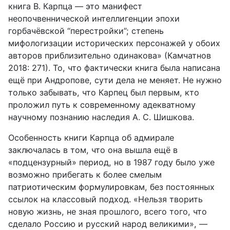
книга В. Карпца — это манифест
неопочвеннической интеллигенции эпохи
горбачёвской “пе­рестройки”; степень
мифологизации исторических персонажей у обоих
авторов приблизительно одинакова» (Камчатнов
2018: 271). То, что фак­тически книга была написана
ещё при Андропове, сути дела не меняет. Не нужно
только забывать, что Карпец был первым, кто
проложил путь к сов­ременному адекватному
научному познанию наследия А. С. Шишкова.
Особенность книги Карпца об адмирале
заключалась в том, что она вышла ещё в
«подцензурный» период, но в 1987 году было уже
возможно прибегать к более смелым
патриотическим формулировкам, без посто­янных
ссылок на классовый подход. «Нельзя творить
новую жизнь, не зная прошлого, всего того, что
сделало Россию и русский народ велики­ми», —