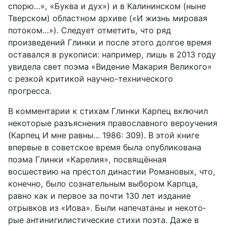
спорю…», «Буква и дух») и в Калининском (ныне
Тверском) област­ном архиве («И жизнь мировая
потоком…»). Следует отметить, что ряд
произведений Глинки и после этого долгое время
оставался в рукопи­си: например, лишь в 2013 году
увидела свет поэма «Видение Макария Великого»
с резкой критикой научно-технического
прогресса.
В комментарии к стихам Глинки Карпец включил
некоторые разъ­яснения православного вероучения
(Карпец И мне равны… 1986: 309). В этой книге
впервые в советское время была опубликована
поэма Глинки «Карелия», посвящённая
восшествию на престол династии Романовых, что,
конечно, было сознательным выбором Карпца,
равно как и первое за почти 130 лет издание
отрывков из «Иова». Были напечатаны и некото­
рые антинигилистические стихи поэта. Даже в