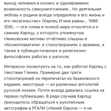
выход человека в космос и одновременно
возможность самоуничтожения… Но деятель­ная
любовь к родине всегда определяла и его жизнь и
его писательство» (Карпец И мне равны… 1986:
309), — эти слова в полной мере относятся и к
самому Карпцу, у которого упомянутые
глинковские мотивы отчётливо слышны в
«Космоплавателе» и стихотворениях о времени, а
также в публи­цистических и религиозно-
философских работах о расколе.
Интересно посмотреть на то, как работал Карпец с
текстами Глинки. Примерно две трети
стихотворений он перепечатал из базановского
изда­ния, некоторые — из различных антологий
русской поэзии. Почти всегда давалась ссылка на
первую публикацию. В ряде случаев Карпцу
приходи­лось обращаться к рукописным
автографам в РГАЛИ («Умней Европа — я не