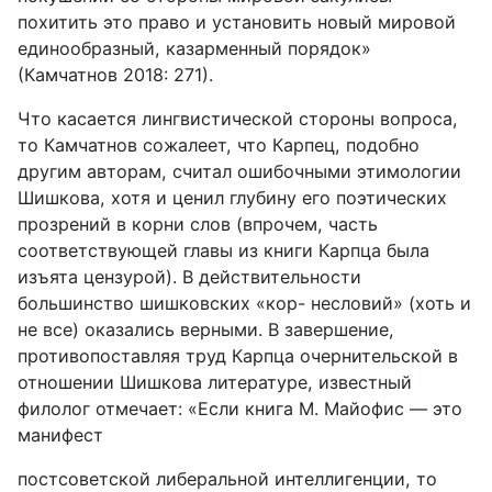
похитить это право и установить новый мировой
единообразный, казарменный порядок»
(Камчатнов 2018: 271).
Что касается лингвистической стороны вопроса,
то Камчатнов сожа­леет, что Карпец, подобно
другим авторам, считал ошибочными этимо­логии
Шишкова, хотя и ценил глубину его поэтических
прозрений в кор­ни слов (впрочем, часть
соответствующей главы из книги Карпца была
изъята цензурой). В действительности
большинство шишковских «кор- несловий» (хоть и
не все) оказались верными. В завершение,
противопо­ставляя труд Карпца очернительской в
отношении Шишкова литературе, известный
филолог отмечает: «Если книга М. Майофис — это
манифест
постсоветской либеральной интеллигенции, то