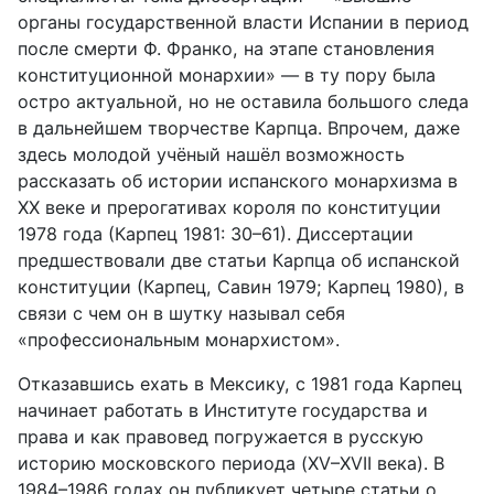
органы государственной власти Испании в период
после смерти Ф. Франко, на этапе становления
консти­туционной монархии» — в ту пору была
остро актуальной, но не оставила большого следа
в дальнейшем творчестве Карпца. Впрочем, даже
здесь мо­лодой учёный нашёл возможность
рассказать об истории испанского монар­хизма в
XX
веке и прерогативах короля по конституции
1978 года (Карпец 1981: 30–61). Диссертации
предшествовали две статьи Карпца об испанской
конституции (Карпец, Савин 1979; Карпец 1980), в
связи с чем он в шутку называл себя
«профессиональным монархистом».
Отказавшись ехать в Мексику, с 1981 года Карпец
начинает работать в Институте государства и
права и как правовед погружается в русскую
историю московского периода (XV–XVII века). В
1984–1986 годах он пу­бликует четыре статьи о