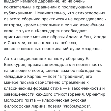
выдают немалое дарование, но не очень
показательны в сравнении с последующими
публикациями. Неудивительно, что стихотворения
из этого сборника практически не переиздавались
автором, кроме нескольких в сильно изменённом
виде. Но уже в «Календаре» преобладают
христианские мотивы: образы Адама и Евы, Ирода
и Саломеи, хора ангелов на небесах,
экзистенциальных пе­реживаний души младенца.
Автор предисловия к данному сборнику Е.
Винокуров, признавая мо­лодость и неопытность
начинающего поэта, сделал важное наблюдение:
«Владимир Карпец — поэт “в традиции“, его
манере письма свойственно стремление к
классическим формам стиха — к законченности и
завер­шённости каждого стихотворения. Ориентир
молодого поэта — класси­ческая русская
философская лирика: поэзия “любомудров“,