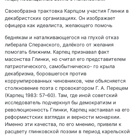
Своеобразна трактовка Карпцом участия Глинки в
декабристских ор­ганизациях. Он изображает
офицера как идеалиста, желающего помочь
беднякам и наталкивающегося на глухой отказ
либерала Сперанского, да­лёкого от желания
помогать ближним. Карпец признавал факт
масонства Глинки, но считал его представителем
патриотического, самобытническо- го крыла
декабризма, боровшегося против
коррумпированных чиновни­ков, чем объясняется
столкновение поэта с провокатором Г. А. Перецем
(Карпец 1983: 57–60). Там, где иной советский
исследователь подчеркнул бы демократизм и
революционность Глинки, Карпец настаивал на его
реформистских взглядах и верности монархии.
Именно эти качества, по его мнению, привели к
расцвету глинковской поэзии в период карельской