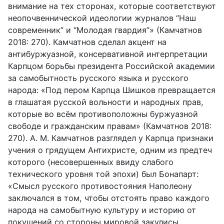
внимание на тех сторонах, которые соответствуют
неопочвеннической идеологии журналов “Наш
современник” и “Молодая гвардия”» (Камчатнов
2018: 270). Камчатнов сделал акцент на
антибуржуазной, консервативной ин­терпретации
Карпцом борьбы президента Российской академии
за само­бытность русского языка и русского
народа: «Под пером Карпца Шишков превращается
в глашатая русской вольности и народных прав,
которые во всём противоположны буржуазной
свободе и гражданским правам» (Камчатнов 2018:
270). А. М. Камчатнов разглядел у Карпца признаки
учения о грядущем Антихристе, одним из предтеч
которого (несовершен­ных ввиду слабого
технического уровня той эпохи) был Бонапарт:
«Смысл русского противостояния Наполеону
заключался в том, чтобы отстоять право каждого
народа на самобытную культуру и историю от
покушений со стороны мировой закулисы