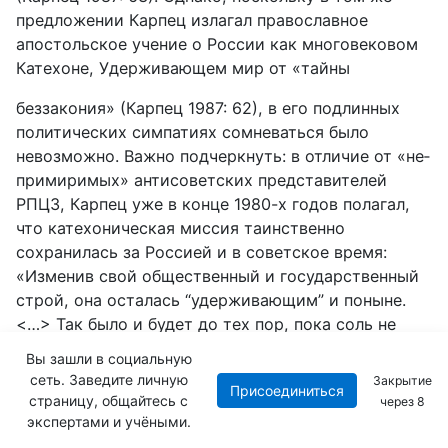
предложении Карпец излагал православное
апостольское уче­ние о России как многовековом
Катехоне, Удерживающем мир от «тайны
беззакония» (Карпец 1987: 62), в его подлинных
политических симпати­ях сомневаться было
невозможно. Важно подчеркнуть: в отличие от «не­
примиримых» антисоветских представителей
РПЦЗ, Карпец уже в конце 1980-х годов полагал,
что катехоническая миссия таинственно
сохранилась за Россией и в советское время:
«Изменив свой общественный и государ­ственный
строй, она осталась “удерживающим” и поныне.
<…> Так было и будет до тех пор, пока соль не
потеряла свою силу» (Карпец 1987: 63).
Вы зашли в социальную
сеть. Заведите личную
Закрытие
Делая иногда оговорки об объективном изучении
Присоединиться
страницу, общайтесь с
через
7
наследия Шишкова и о его перегибах в желании
экспертами и учёными.
быть «народнее народа», Карпец всё же не