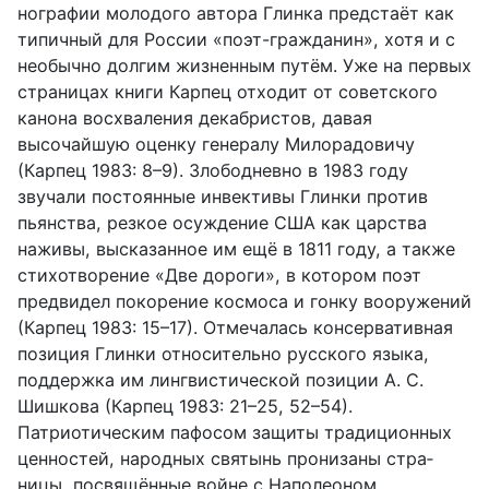
нографии молодого автора Глинка предстаёт как
типичный для России «поэт-гражданин», хотя и с
необычно долгим жизненным путём. Уже на первых
страницах книги Карпец отходит от советского
канона восхва­ления декабристов, давая
высочайшую оценку генералу Милорадовичу
(Карпец 1983: 8–9). Злободневно в 1983 году
звучали постоянные ин­вективы Глинки против
пьянства, резкое осуждение США как царства
наживы, высказанное им ещё в 1811 году, а также
стихотворение «Две дороги», в котором поэт
предвидел покорение космоса и гонку вооруже­ний
(Карпец 1983: 15–17). Отмечалась консервативная
позиция Глинки относительно русского языка,
поддержка им лингвистической позиции А. С.
Шишкова (Карпец 1983: 21–25, 52–54).
Патриотическим пафосом защиты традиционных
ценностей, народных святынь пронизаны стра­
ницы, посвящённые войне с Наполеоном.