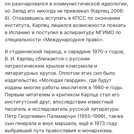
он разочаровался в коммунистиче­ской идеологии,
но Запад его никогда не привлекал (Карпец 2006:
6). Отказавшись вступать в КПСС по окончании
института, Карпец лишился возможности поехать
в Испанию и поступил в аспирантуру МГИМО по
специальности «Международное право».
В студенческий период, к середине 1970-х годов,
В. И. Карпец сбли­жается с русским
патриотическим крылом комсомола и
литературных кругов. Оплотом этих сил было
издательство «Молодая гвардия», где будут
изданы многие работы мыслителя в 1980-е годы.
Первым чи­тателем и критиком Карпца стал его
институтский друг, впоследст­вии известный
писатель и исследователь русской литературы
Пётр Георгиевич Паламарчук (1955–1998), также
сын генерала и внук марша­ла, ещё в 1973 году
выбравший путь православия и монархизма.