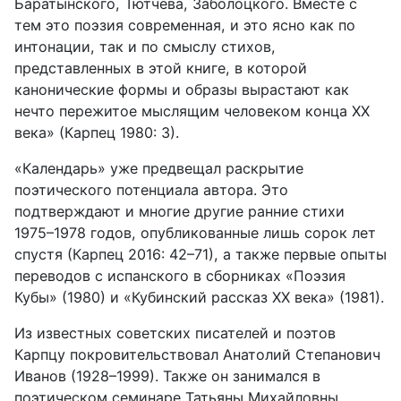
Баратынского, Тютчева, Заболоцкого. Вместе с
тем это поэзия современная, и это ясно как по
интонации, так и по смыслу стихов,
представленных в этой книге, в которой
канонические формы и образы вырастают как
нечто пережитое мыслящим человеком конца
XX
века» (Карпец 1980: 3).
«Календарь» уже предвещал раскрытие
поэтического потенциала ав­тора. Это
подтверждают и многие другие ранние стихи
1975–1978 годов, опубликованные лишь сорок лет
спустя (Карпец 2016: 42–71), а также первые опыты
переводов с испанского в сборниках «Поэзия
Кубы» (1980) и «Кубинский рассказ
XX
века» (1981).
Из известных советских писателей и поэтов
Карпцу покровительст­вовал Анатолий Степанович
Иванов (1928–1999). Также он занимался в
поэтическом семинаре Татьяны Михайловны