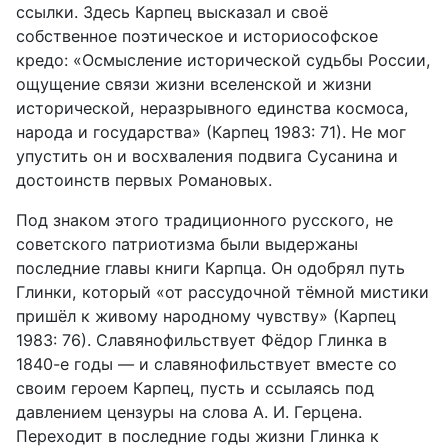
ссылки. Здесь Карпец высказал и своё
собственное поэтическое и исто­риософское
кредо: «Осмысление исторической судьбы России,
ощущение связи жизни вселенской и жизни
исторической, неразрывного единства космоса,
народа и государства» (Карпец 1983: 71). Не мог
упустить он и восхваления подвига Сусанина и
достоинств первых Романовых.
Под знаком этого традиционного русского, не
советского патриотизма были выдержаны
последние главы книги Карпца. Он одобрял путь
Глинки, который «от рассудочной тёмной мистики
пришёл к живому народному чувству» (Карпец
1983: 76). Славянофильствует Фёдор Глинка в
1840-е годы — и славянофильствует вместе со
своим героем Карпец, пусть и ссы­лаясь под
давлением цензуры на слова А. И. Герцена.
Переходит в послед­ние годы жизни Глинка к