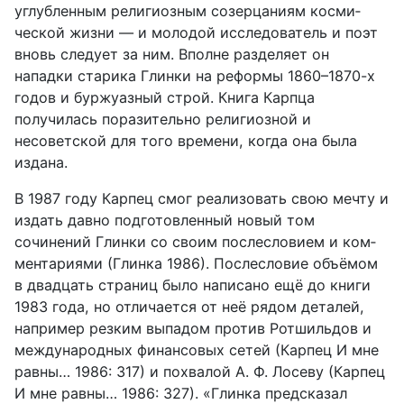
углубленным религиозным созерцаниям косми­
ческой жизни — и молодой исследователь и поэт
вновь следует за ним. Вполне разделяет он
нападки старика Глинки на реформы 1860–1870-х
годов и буржуазный строй. Книга Карпца
получилась поразительно рели­гиозной и
несоветской для того времени, когда она была
издана.
В 1987 году Карпец смог реализовать свою мечту и
издать давно под­готовленный новый том
сочинений Глинки со своим послесловием и ком­
ментариями (Глинка 1986). Послесловие объёмом
в двадцать страниц было написано ещё до книги
1983 года, но отличается от неё рядом деталей,
например резким выпадом против Ротшильдов и
международных финан­совых сетей (Карпец И мне
равны… 1986: 317) и похвалой А. Ф. Лосеву (Карпец
И мне равны… 1986: 327). «Глинка предсказал