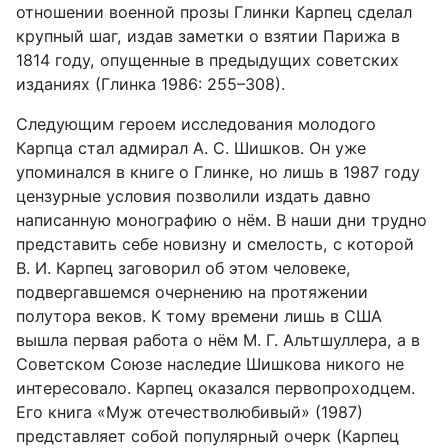
отношении военной про­зы Глинки Карпец сделал
крупный шаг, издав заметки о взятии Парижа в
1814 году, опущенные в предыдущих советских
изданиях (Глинка 1986: 255–308).
Следующим героем исследования молодого
Карпца стал адмирал А. С. Шишков. Он уже
упоминался в книге о Глинке, но лишь в 1987 году
цензурные условия позволили издать давно
написанную монографию о нём. В наши дни трудно
представить себе новизну и смелость, с кото­рой
В. И. Карпец заговорил об этом человеке,
подвергавшемся очерне­нию на протяжении
полутора веков. К тому времени лишь в США
вышла первая работа о нём М. Г. Альтшуллера, а в
Советском Союзе наследие Шишкова никого не
интересовало. Карпец оказался первопроходцем.
Его книга «Муж отечестволюбивый» (1987)
представляет собой попу­лярный очерк (Карпец