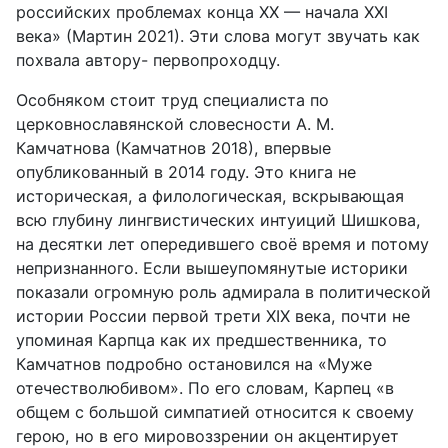
российских проблемах конца
XX
— начала
XXI
века» (Мартин 2021). Эти слова могут звучать как
похвала автору- первопроходцу.
Особняком стоит труд специалиста по
церковнославянской слове­сности А. М.
Камчатнова (Камчатнов 2018), впервые
опубликованный в 2014 году. Это книга не
историческая, а филологическая, вскрывающая
всю глубину лингвистических интуиций Шишкова,
на десятки лет опе­редившего своё время и потому
непризнанного. Если вышеупомянутые историки
показали огромную роль адмирала в политической
истории России первой трети
XIX
века, почти не
упоминая Карпца как их пред­шественника, то
Камчатнов подробно остановился на «Муже
отечество­любивом». По его словам, Карпец «в
общем с большой симпатией отно­сится к своему
герою, но в его мировоззрении он акцентирует