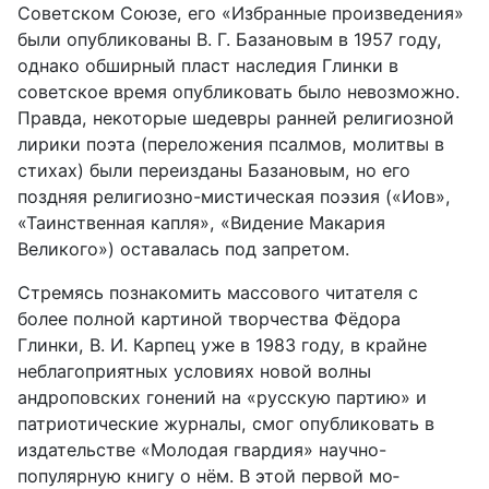
Советском Союзе, его «Избранные произведения»
были опубликованы В. Г. Базановым в 1957 году,
однако обширный пласт наследия Глинки в
советское время опубликовать было невозможно.
Правда, некоторые шедевры ранней религиозной
лирики поэта (перело­жения псалмов, молитвы в
стихах) были переизданы Базановым, но его
поздняя религиозно-мистическая поэзия («Иов»,
«Таинственная капля», «Видение Макария
Великого») оставалась под запретом.
Стремясь познакомить массового читателя с
более полной картиной творчества Фёдора
Глинки, В. И. Карпец уже в 1983 году, в крайне
небла­гоприятных условиях новой волны
андроповских гонений на «русскую партию» и
патриотические журналы, смог опубликовать в
издательстве «Молодая гвардия» научно-
популярную книгу о нём. В этой первой мо­