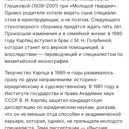
Глушковой (1939–2001) при «Молодой гвардии».
Однако родители хотели видеть сына специали­
стом в юриспруденции, а не поэтом. Следующего
стихотворного сборника придётся ждать пять лет.
Произошли изменения и в семейной жизни: в 1980
году Карпец вступил в брак с М. Н. Голубиной,
которая станет его верной помощницей, а
впоследствии — переводчицей и специалистом по
византийской иконографии.
Творчество Карпца в 1980-е годы развивалось
сразу по двум направле­ниям: историко-
юридическому и художественному. В 1981 году в
Институте государства и права Академии наук
СССР В. И. Карпец защитил кандидат­скую
диссертацию по юридическим наукам, доказав,
что он не меньше отца способен к академической
карьере, которая, однако, не прельщала молодого
специалиста. Тема диссертации — «Высшие