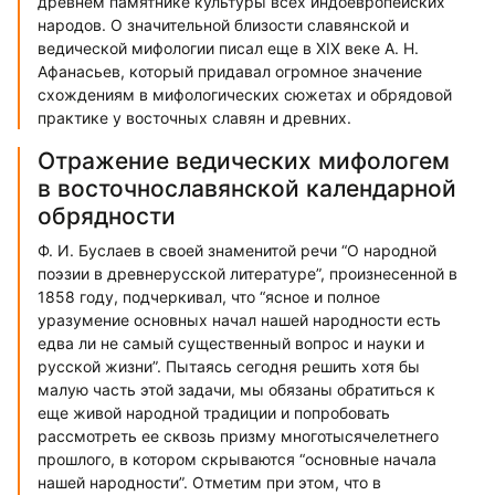
древнем памятнике культуры всех индоевропейских
народов. О значительной близости славянской и
ведической мифологии писал еще в XIX веке А. Н.
Афанасьев, который придавал огромное значение
схождениям в мифологических сюжетах и обрядовой
практике у восточных славян и древних.
Отражение ведических мифологем
в восточнославянской календарной
обрядности
Ф. И. Буслаев в своей знаменитой речи “О народной
поэзии в древнерусской литературе”, произнесенной в
1858 году, подчеркивал, что “ясное и полное
уразумение основных начал нашей народности есть
едва ли не самый существенный вопрос и науки и
русской жизни”. Пытаясь сегодня решить хотя бы
малую часть этой задачи, мы обязаны обратиться к
еще живой народной традиции и попробовать
рассмотреть ее сквозь призму многотысячелетнего
прошлого, в котором скрываются “основные начала
нашей народности”. Отметим при этом, что в