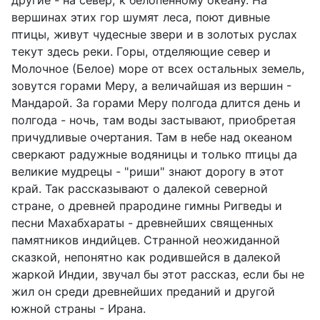
вершинах этих гор шумят леса, поют дивные
птицы, живут чудесные звери и в золотых руслах
текут здесь реки. Горы, отделяющие север и
Молочное (Белое) море от всех остальных земель,
зовутся горами Меру, а величайшая из вершин -
Мандарой. За горами Меру полгода длится день и
полгода - ночь, там воды застывают, приобретая
причудливые очертания. Там в небе над океаном
сверкают радужные водяницы и только птицы да
великие мудрецы - "риши" знают дорогу в этот
край. Так рассказывают о далекой северной
стране, о древней прародине гимны Ригведы и
песни Махабхараты - древнейших священных
памятников индийцев. Странной неожиданной
сказкой, непонятно как родившейся в далекой
жаркой Индии, звучал бы этот рассказ, если бы не
жил он среди древнейших преданий и другой
южной страны - Ирана.