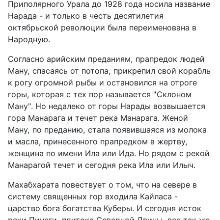
Приполярного Урала до 1928 года носила название
Нарада - и только в честь десятилетия
октябрьской революции была переименована в
Народную.
Согласно арийским преданиям, прапредок людей
Ману, спасаясь от потопа, прикрепил свой корабль
к рогу огромной рыбы и остановился на отроге
горы, которая с тех пор называется "Склоном
Ману". Но недалеко от горы Нарады возвышается
гора Манарага и течет река Манарага. Женой
Ману, по преданию, стала появившаяся из молока
и масла, принесенного прапредком в жертву,
женщина по имени Ила или Ида. Но рядом с рекой
Манарагой течет и сегодня река Ила или Илыч.
Махабхарата повествует о том, что на севере в
систему священных гор входила Кайласа -
царство бога богатства Куберы. И сегодня исток
реки Пинеги, притока Северной Двины, все так же