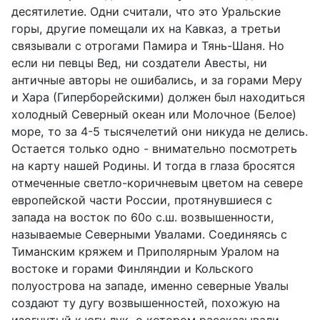
десятилетие. Одни считали, что это Уральские
горы, другие помещали их на Кавказ, а третьи
связывали с отрогами Памира и Тянь-Шаня. Но
если ни певцы Вед, ни создатели Авесты, ни
античные авторы не ошибались, и за горами Меру
и Хара (Гиперборейскими) должен был находиться
холодный Северный океан или Молочное (Белое)
море, то за 4-5 тысячелетий они никуда не делись.
Остается только одно - внимательно посмотреть
на карту нашей Родины. И тогда в глаза бросятся
отмеченные светло-коричневым цветом на севере
европейской части России, протянувшиеся с
запада на восток по 60о с.ш. возвышенности,
называемые Северными Увалами. Соединяясь с
Тиманским кряжем и Приполярным Уралом на
востоке и горами Финляндии и Кольского
полуострова на западе, именно северные Увалы
создают ту дугу возвышенностей, похожую на
изогнутый к югу лук, о котором рассказывали