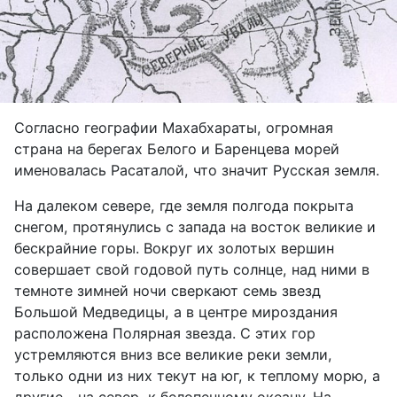
Согласно географии Махабхараты, огромная
страна на берегах Белого и Баренцева морей
именовалась Расаталой, что значит Русская земля.
На далеком севере, где земля полгода покрыта
снегом, протянулись с запада на восток великие и
бескрайние горы. Вокруг их золотых вершин
совершает свой годовой путь солнце, над ними в
темноте зимней ночи сверкают семь звезд
Большой Медведицы, а в центре мироздания
расположена Полярная звезда. С этих гор
устремляются вниз все великие реки земли,
только одни из них текут на юг, к теплому морю, а
другие - на север, к белопенному океану. На