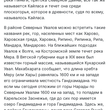
называется Кайласа и течет она среди
плоскогорья, которое в древности, судя по всему,
называлось Кайласа.
В районе Северных Увалов можно встретить такие
названия рек, гор, населенных мест как Харово,
Харовская гряда, Харовка, Рипино, Рипинка, Рипа,
Мандара, Мандарово. На ближайших подходах
Увалов к Волге, на Костромской земле течет река
Мера. В Вятской губернии еще в XIX веке был
известен горный массив, называвшийся Кукарский
Увал. Махабхарата сообщает, что длина хребта
Меру (или Хары) равнялась 1600 км и на западе
его ограничивала местность Гандхамадана. Но
если мы сегодня отложим от горы Нарады по
Северным Увалам 1600 км на запад, то попадем в
Карельское Заонежье, где до сих пор имеется
озеро Гандамадана и гора Гандамадана. Здесь же,
в районе Гандамаданы, течет река Сагаров Ручей.