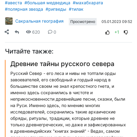
#авеста
#большая медведица
#махабхарата
#полярная звезда
#ригведы
#тилак
Сакральная география
05.01.2023 09:52
Просмотрено
620
0
+1
Читайте также:
Древние тайны русского севера
Русский Север - его леса и нивы не топтали орды
завоевателей, его свободный и гордый народ в
большинстве своем не знал крепостного гнета, и
именно здесь сохранились в чистоте и
неприкосновенности древнейшие песни, сказки, были
на Руси. Именно здесь, по мнению многих
исследователей, сохранились такие архаические
обряды, ритуалы, традиции, которые древнее не
только древнегреческих, но даже и зафиксированных
в древнеиндийских "книгах знаний" - Ведах, самом