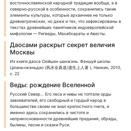
восточнославянской народной традиции вообще, а в
северно-русской в особенности, сохранились такие
элементы культуры, которые архаичнее не только
древнегреческих, но даже и тех, что зафиксированы в
текстах древнейших памятников индоевропейской
мифологии — Ригведы, Махабхараты и Авесты.
Даосами раскрыт секрет величия
Москвы
Из книги даоса Сюйшэн шанжэнь. Фэншуй школы
Цюаньчжэньдао (风水全真道/虚生上人著 ), Нанкин, 2010,
с. 22
Веды: рождение Вселенной
Русский Север... Его леса и нивы не топтали орды
завоевателей, его свободный и гордый народ в
большинстве своем не знал крепостного гнета, и
именно здесь сохранились в чистоте и
неприкосновенности древнейшие предания, обряды,
былины, песни и сказки Руси.