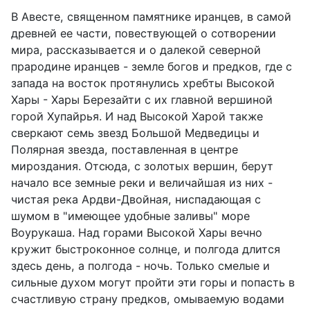
В Авесте, священном памятнике иранцев, в самой
древней ее части, повествующей о сотворении
мира, рассказывается и о далекой северной
прародине иранцев - земле богов и предков, где с
запада на восток протянулись хребты Высокой
Хары - Хары Березайти с их главной вершиной
горой Хупайрья. И над Высокой Харой также
сверкают семь звезд Большой Медведицы и
Полярная звезда, поставленная в центре
мироздания. Отсюда, с золотых вершин, берут
начало все земные реки и величайшая из них -
чистая река Ардви-Двойная, ниспадающая с
шумом в "имеющее удобные заливы" море
Воурукаша. Над горами Высокой Хары вечно
кружит быстроконное солнце, и полгода длится
здесь день, а полгода - ночь. Только смелые и
сильные духом могут пройти эти горы и попасть в
счастливую страну предков, омываемую водами