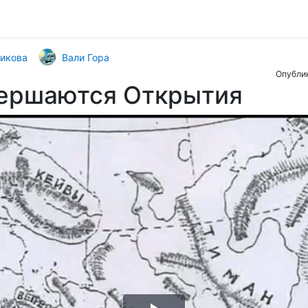
икова
Вали Гора
Опублик
вершаются Открытия