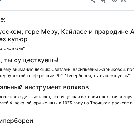
468
е:
усском, горе Меру, Кайласе и прародине А
ез купюр
отоистория"
, ты существуешь!
шему вниманию лекцию Светланы Васильевны Жарниковой, про
етербургской конференции РГО "Гиперборея, ты существуешь"
ральный инструмент волхвов
роде проходит выставка, посвящённая истории открытия и изуч
лей XI века, обнаруженных в 1975 году на Троицком раскопе в
Гипербореи