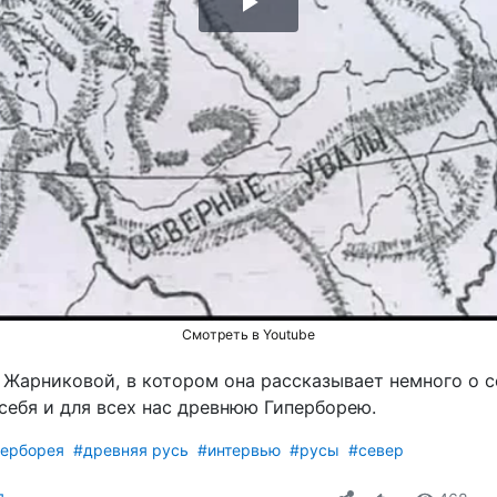
Воспроизвести
видео
Смотреть в Youtube
 Жарниковой, в котором она рассказывает немного о се
себя и для всех нас древнюю Гиперборею.
перборея
#древняя русь
#интервью
#русы
#север
я