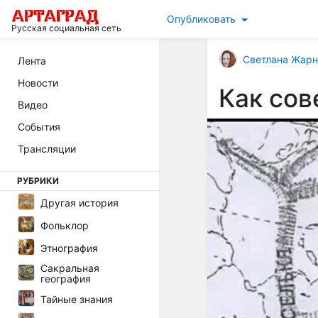
Опубликовать
Русская социальная сеть
Светлана Жарн
Лента
Новости
Как со
Видео
События
Трансляции
РУБРИКИ
Другая история
Фольклор
Этнография
Сакральная
география
Тайные знания