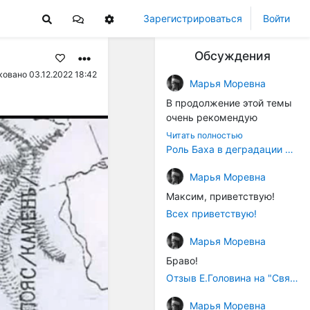
Зарегистрироваться
Войти
Обсуждения
овано 03.12.2022 18:42
Марья Моревна
В продолжение этой темы
очень рекомендую
книжечку "Музыка в
Читать полностью
истории культуры" (автор -
Роль Баха в деградации музыки
Т. В. Чередниченко),
Аллегро-Пресс, 1994 год).
Марья Моревна
Вот некоторые выдержки:
Максим, приветствую!
Всех приветствую!
"...Звуковысотная шкала в
музыке древних греков
Марья Моревна
строилась в соответствии с
Браво!
найденными опытным
путём частотными
Отзыв Е.Головина на "Священную Артанию" (2005)
коэффициентами
Марья Моревна
интервалов (т.е.