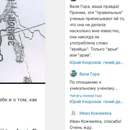
расстояний между
Вали Гора, ваша правда!
тонами): чистой квинты
Причем, эти "правильные"
(3:2), чистой кварты (4:3) и
ученые приписывают ей то,
октавы (2:1). Эти
что она не делала:
интервалы соотнесены в
насколько мне известно,
настройке так называемой
она никогда не
"Лиры Орфея". ... Иным
употребляла слово
смыслом наделена
"арийцы". Только "арьи"
идеальная
или "арии".
звуковысотность в рамках
Юрий Кнорозов: гений дешифровки
более позднего
европейского способа
Вали Гора
градуирования высотной
По отношению к
шкалы. В его основе лежит
уникальному ученому
открытие частичных тонов.
Светлане Жарниковой
... В такой системе часть
Читать полностью
бе и о том, как
были применены схожие
Юрий Кнорозов: гений дешифровки
содержит в себе целое, т.е.
санкции. Она успешно
все остальные части и
защитила кандидатскую
Иван Кожемяка
закон их соотношения. Не
диссертацию (ей даже
часть есть проекция
Иван Кожемяка, спасибо!
хотели сразу дать
целого (как в звуковой
Очень жду.