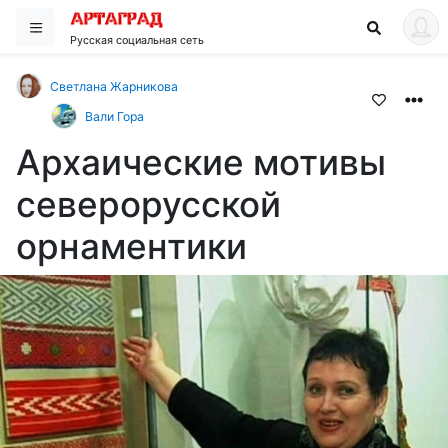
Русская социальная сеть
Светлана Жарникова
Вали Гора
Архаические мотивы
северорусской
орнаментики