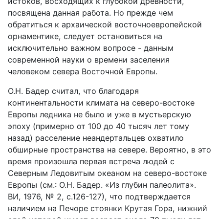
истоков, восходящих к глубокой древности,
посвящена данная работа. Но прежде чем
обратиться к архаической восточноевропейской
орнаментике, следует остановиться на
исключительно важном вопросе - данным
современной науки о времени заселения
человеком севера Восточной Европы.
О.Н. Бадер считал, что благодаря
континентальности климата на северо-востоке
Европы ледника не было и уже в мустьерскую
эпоху (примерно от 100 до 40 тысяч лет тому
назад) расселение неандертальцев охватило
обширные пространства на севере. Вероятно, в это
время произошла первая встреча людей с
Северным Ледовитым океаном на северо-востоке
Европы (см.: О.Н. Бадер. «Из глубин палеолита».
ВИ, 1976, № 2, с.126-127), что подтверждается
наличием на Печоре стоянки Крутая Гора, нижний