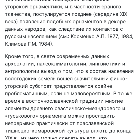
угорской орнаментики, и в частности браного
ткачества, постулируется позднее (cepедина XIX
века) появление подобных орнаментов в декоре
данных народов, как следствие их контактов с
русским населением (см.: Косменко А.П. 1977, 1984,
Климова Г.М. 1984).
Кроме того, в свете современных данных
археологии, палеоклиматологии, лингвистики и
антропологии вывод о том, что в состав населения
вологодских земель вошел значительный финно-
угорский субстрат представляется крайне
проблематичным, если не маловероятным. В то же
время в восточнославянской традиции многие
элементы древнего свастическо-меандрового и
«гуськового» орнамента можно проследить
непрерывно практически от праславянской
тишнецко-комаровской культуры вплоть до конца
XIX в., из чего можно сделать вывод, что