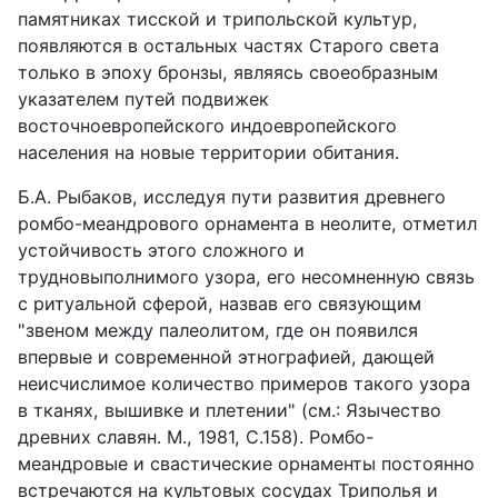
памятниках тисской и трипольской культур,
появляются в остальных частях Старого света
только в эпоху бронзы, являясь своеобразным
указателем путей подвижек
восточноевропейского индоевропейского
населения на новые территории обитания.
Б.А. Рыбаков, исследуя пути развития древнего
ромбо-меандрового орнамента в неолите, отметил
устойчивость этого сложного и
трудновыполнимого узора, его несомненную связь
с ритуальной сферой, назвав его связующим
"звеном между палеолитом, где он появился
впервые и современной этнографией, дающей
неисчислимое количество примеров такого узора
в тканях, вышивке и плетении" (см.: Язычество
древних славян. М., 1981, C.158). Ромбо-
меандровые и свастические орнаменты постоянно
встречаются на культовых сосудах Триполья и