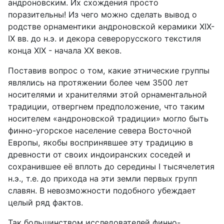
андроновским. Их схождения просто
поразительны! Из чего можно сделать вывод о
родстве орнаментики андроновской керамики XIX-
IХ вв. до н.э. и декора северорусского текстиля
конца XIX - начала XX веков.
Поставив вопрос о том, какие этнические группы
являлись на протяжении более чем 3500 лет
носителями и хранителями этой орнаментальной
традиции, отвергнем предположение, что таким
носителем «андроновской традиции» могло быть
финно-угорское население севера Восточной
Европы, якобы воспринявшее эту традицию в
древности от своих индоиранских соседей и
сохранившее её вплоть до середины I тысячелетия
н.э., т.е. до прихода на эти земли первых групп
славян. В невозможности подобного убеждает
целый ряд фактов.
Так большинством исследователей финно-