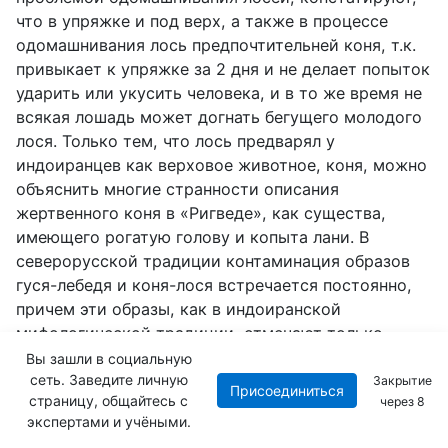
что в упряжке и под верх, а также в процессе
одомашнивания лось предпочтительней коня, т.к.
привыкает к упряжке за 2 дня и не делает попыток
ударить или укусить человека, и в то же время не
всякая лошадь может догнать бегущего молодого
лося. Только тем, что лось предварял у
индоиранцев как верховое животное, коня, можно
объяснить многие странности описания
жертвенного коня в «Ригведе», как существа,
имеющего рогатую голову и копыта лани. В
северорусской традиции контаминация образов
гуся-лебедя и коня-лося встречается постоянно,
причем эти образы, как в индоиранской
мифологической традиции, отмечают только
сферу сакрального.
Вы зашли в социальную
сеть. Заведите личную
Закрытие
Присоединиться
Аналогичная ситуация характерна и для образа
страницу, общайтесь с
через
7
богини-матери, центрального персонажа
экспертами и учёными.
сюжетных композиций северорусской вышивки и