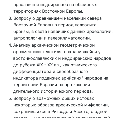
праславян и индоиранцев на обширных 
территориях Восточной Европы.
Вопросу о древнейшем населении севера 
Восточной Европы в период палеолита-
бронзы, в свете новейших данных археологии, 
антропологии и палеоклиматологии.
Анализу архаической геометрической 
орнаментики текстиля, сохранившейся у 
восточнославянских и индоиранских народов 
до рубежа XIX - XX вв., как этнического 
дифференциатора и своеобразного 
индикатора подвижек арийских" народов на 
территории Евразии на протяжении 
длительного исторического периода.
Вопросу о возможных общих истоках 
некоторых образов архаической мифологии, 
сохранившихся в Ригведе и Авесте, с одной 
стороны, и в северорусской орнаментальной 