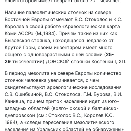
слой которой имеет возраст около 70 тысяч лет.
Наличие палеолитических стоянок на севере
Восточной Европы отмечают В.С. Стоколос и К.С.
Королев в своей работе «Археологическая карта
Коми АССР» (М.,1984). Причем такие из них как
Бызовская стоянка, находящаяся недалеко от
Крутой Горы, своим инвентарем имеет много
общего с одновозрастными с ней слоями (
25-
29
тысячелетий) ДОНСКОЙ стоянки Костенки I, ХП.
В период мезолита на севере Европы количество
стоянок человека увеличивается, о чем
свидетельствуют археологические исследования
С.В. Ошибкиной, В.С. Стоколоса, Г.М. Бурова, В.И.
Канивца, причем приток населения идет из юго-
западных областей (волго- окской и балтийско-
днепровской (см.: Стоколос B.C., Королев К.С.
1984), а «следы переселения мезолитического
населения из Уральских областей не обнаружены»