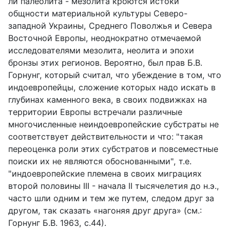
ли палеолита - мезолита кроются истоки
общности материальной культуры Северо-
западной Украины, Среднего Поволжья и Севера
Восточной Европы, неоднократно отмечаемой
исследователями мезолита, неолита и эпохи
бронзы этих регионов. Вероятно, был прав Б.В.
Горнунг, который считал, что убеждение в том, что
индоевропейцы, сложение которых надо искать в
глубинах каменного века, в своих подвижках на
территории Европы встречали различные
многочисленные неиндоевропейские субстраты не
соответствует действительности и что: "такая
переоценка роли этих субстратов и повсеместные
поиски их не являются обоснованными", т.е.
"индоевропейские племена в своих миграциях
второй половины III - начала II тысячелетия до н.э.,
часто шли одним и тем же путем, следом друг за
другом, так сказать «нагоняя друг друга» (см.:
Горнунг Б.В. 1963, с.44).