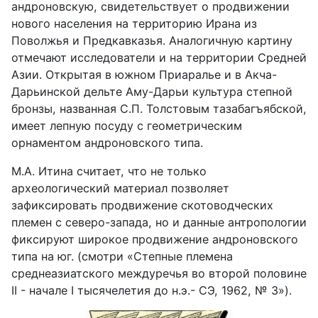
андроновскую, свидетельствует о продвижении
нового населения на территорию Ирана из
Поволжья и Предкавказья. Аналогичную картину
отмечают исследователи и на территории Средней
Азии. Открытая в южном Приаралье и в Акча-
Дарьинской дельте Аму-Дарьи культура степной
бронзы, названная С.П. Толстовым тазабагъябской,
имеет лепную посуду с геометрическим
орнаментом андроновского типа.
М.А. Итина считает, что не только
археологический материал позволяет
зафиксировать продвижение скотоводческих
племен с северо-запада, но и данные антропологии
фиксируют широкое продвижение андроновского
типа на юг. (смотри «Степные племена
среднеазиатского междуречья во второй половине
II - начале I тысячелетия до н.э.- СЭ, 1962, № 3»).