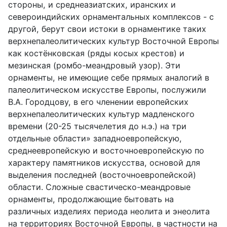
стороны, и среднеазиатских, иранских и
североиндийских орнаментальных комплексов - с
другой, берут свои истоки в орнаментике таких
верхнепалеолитических культур Восточной Европы
как костёнковская (ряды косых крестов) и
мезинская (ромбо-меандровый узор). Эти
орнаменты, не имеющие себе прямых аналогий в
палеолитическом искусстве Европы, послужили
В.А. Городцову, в его членении европейских
верхнепалеолитических культур мадленского
времени (20-25 тысячелетия до н.э.) на три
отдельные области» западноевропейскую,
среднеевропейскую и восточноевропейскую по
характеру памятников искусства, основой для
выделения последней (восточноевропейской)
области. Сложные свастическо-меандровые
орнаменты, продолжающие бытовать на
различных изделиях периода неолита и энеолита
на территориях Восточной Европы, в частности на