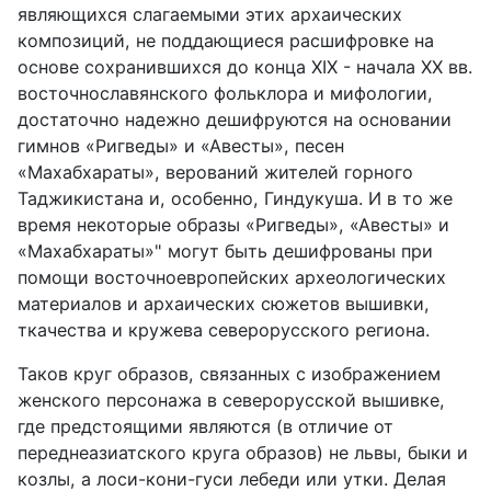
являющихся слагаемыми этих архаических
композиций, не поддающиеся расшифровке на
основе сохранившихся до конца XIX - начала XX вв.
восточнославянского фольклора и мифологии,
достаточно надежно дешифруются на основании
гимнов «Ригведы» и «Авесты», песен
«Махабхараты», верований жителей горного
Таджикистана и, особенно, Гиндукуша. И в то же
время некоторые образы «Ригведы», «Авесты» и
«Махабхараты»" могут быть дешифрованы при
помощи восточноевропейских археологических
материалов и архаических сюжетов вышивки,
ткачества и кружева северорусского региона.
Таков круг образов, связанных с изображением
женского персонажа в северорусской вышивке,
где предстоящими являются (в отличие от
переднеазиатского круга образов) не львы, быки и
козлы, а лоси-кони-гуси лебеди или утки. Делая