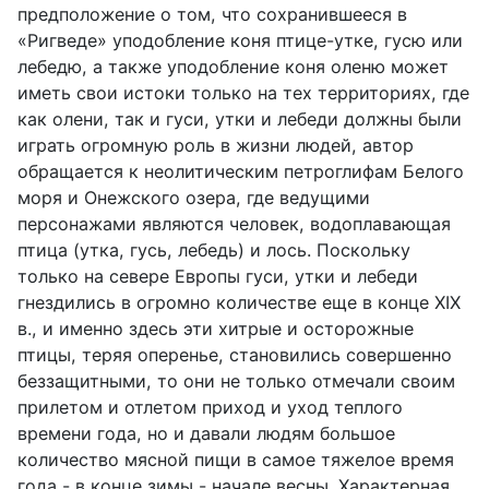
предположение о том, что сохранившееся в
«Ригведе» уподобление коня птице-утке, гусю или
лебедю, а также уподобление коня оленю может
иметь свои истоки только на тех территориях, где
как олени, так и гуси, утки и лебеди должны были
играть огромную роль в жизни людей, автор
обращается к неолитическим петроглифам Белого
моря и Онежского озера, где ведущими
персонажами являются человек, водоплавающая
птица (утка, гусь, лебедь) и лось. Поскольку
только на севере Европы гуси, утки и лебеди
гнездились в огромно количестве еще в конце XIX
в., и именно здесь эти хитрые и осторожные
птицы, теряя оперенье, становились совершенно
беззащитными, то они не только отмечали своим
прилетом и отлетом приход и уход теплого
времени года, но и давали людям большое
количество мясной пищи в самое тяжелое время
года - в конце зимы - начале весны. Характерная