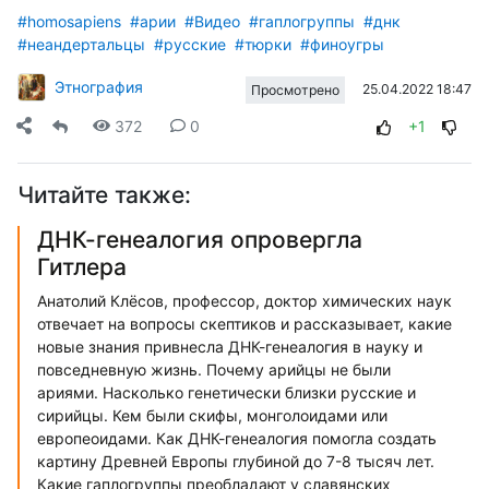
#homosapiens
#арии
#Видео
#гаплогруппы
#днк
#неандертальцы
#русские
#тюрки
#финоугры
Этнография
25.04.2022 18:47
Просмотрено
372
0
+1
Читайте также:
ДНК-генеалогия опровергла
Гитлера
Анатолий Клёсов, профессор, доктор химических наук
отвечает на вопросы скептиков и рассказывает, какие
новые знания привнесла ДНК-генеалогия в науку и
повседневную жизнь. Почему арийцы не были
ариями. Насколько генетически близки русские и
сирийцы. Кем были скифы, монголоидами или
европеоидами. Как ДНК-генеалогия помогла создать
картину Древней Европы глубиной до 7-8 тысяч лет.
Какие гаплогруппы преобладают у славянских