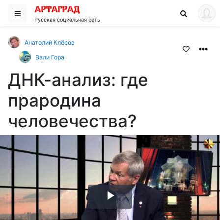
Русская социальная сеть
Анатолий Клёсов
Вали Гора
ДНК-анализ: где
прародина
человечества?
Воспроизвести