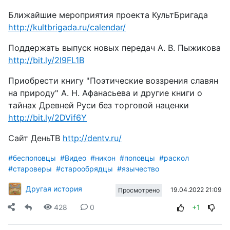
Ближайшие мероприятия проекта КультБригада
http://kultbrigada.ru/calendar/
Поддержать выпуск новых передач А. В. Пыжикова
http://bit.ly/2I9FL1B
Приобрести книгу "Поэтические воззрения славян
на природу" А. Н. Афанасьева и другие книги о
тайнах Древней Руси без торговой наценки
http://bit.ly/2DVif6Y
Сайт ДеньТВ
http://dentv.ru/
#беспоповцы
#Видео
#никон
#поповцы
#раскол
#староверы
#старообрядцы
#язычество
Другая история
19.04.2022 21:09
Просмотрено
428
0
+1