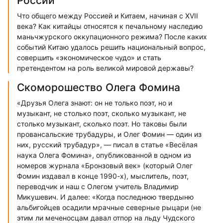
России
Что общего между Россией и Китаем, начиная с XVII
века? Как китайцы относятся к печальному наследию
маньчжурского оккупационного режима? После каких
событий Китаю удалось решить национальный вопрос,
совершить «экономическое чудо» и стать
претендентом на роль великой мировой державы?
Скоморошество Олега Фомина
«Друзья Олега знают: он не только поэт, но и
музыкант, не столько поэт, сколько музыкант, не
столько музыкант, сколько поэт. Но таковы были
провансальские трубадуры, и Олег Фомин — один из
них, русский трубадур», — писал в статье «Весёлая
наука Олега Фомина», опубликованной в одном из
номеров журнала «Бронзовый век» (который Олег
Фомин издавал в конце 1990-х), мыслитель, поэт,
переводчик и наш с Олегом учитель Владимир
Микушевич. И далее: «Когда последнюю твердыню
альбигойцев осадили мрачные северные рыцари (не
этим ли меченосцам давал отпор на льду Чудского