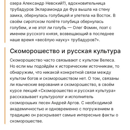
озера Александр Невский?), вдохновительница
трубадуров Экларамонда де Фya вышла на стену
замка, обернулась голубицей и улетела на Восток. В
своём сиротском полёте голубица обернулась
голубем, и не этот ли голубь — Олег Фомин, поэт с
именем русского князя, возвещающий в последнее
наше время «весёлую науку» трубадуров?».
Скоморошество и русская культура
Скоморошество часто связывают с культом Велеса.
Но если мы подойдём к историческим источникам, то
обнаружим, что никакой конкретной связи между
культом богов и скоморошеством нет. О том, связаны
ли языческие верования и скоморошество, в своём
курсе лекций «Скоморошество и русская культура»
рассказывает культуролог и исполнитель
скоморошьих песен Андрей Аргов. С необходимой
академичностью и одновременно с погружением в
традицию он раскрывает самые интересные факты о
скоморошестве.