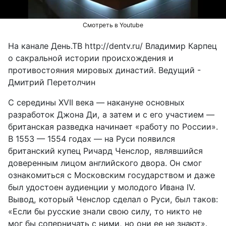
Смотреть в Youtube
На канале День.ТВ http://dentv.ru/ Владимир Карпец
о сакральной истории происхождения и
противостояния мировых династий. Ведущий -
Дмитрий Перетолчин
С середины XVII века — накануне основных
разработок Джона Ди, а затем и с его участием —
британская разведка начинает «работу по России».
В 1553 — 1554 годах — на Руси появился
британский купец Ричард Ченслор, являвшийся
доверенным лицом английского двора. Он смог
ознакомиться с Московским государством и даже
был удостоен аудиенции у молодого Ивана IV.
Вывод, который Ченслор сделал о Руси, был таков:
«Если бы русские знали свою силу, то никто не
мог бы соперничать с ними, но они ее не знают».