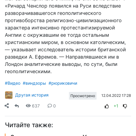
«Ричард Ченслор появился на Руси вследствие
разворачивавшегося геополитического
противоборства религиозно-цивилизационного
характера интенсивно протестантизируемой
Англии с окружавшим ее тогда остальным
христианским миром, в основном католическим,
— указывает исследователь истории британской
разведки А. Ефремов. — Направлявшиеся им в
Лондон аналитические выводы, по сути, были
геополитическими.
#Видео
#виндзоры
#рюриковичи
Другая история
12.04.2022 17:28
Просмотрено
637
0
+1
Читайте также: