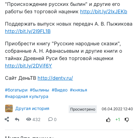
"Происхождение русских былин" и другие его
работы без торговой наценик
http://bit.ly/2IxJEKb
Поддержать выпуск новых передач А. В. Пыжикова
http://bit.ly/2I9FL1B
Приобрести книгу "Русские народные сказки",
собранные А. Н. Афанасьевым и другие книги о
тайнах Древней Руси без торговой наценки
http://bit.ly/2DVif6Y
Сайт ДеньТВ
http://dentv.ru/
#богатыри
#былины
#Видео
#князья
#народная культура
Другая история
06.04.2022 12:40
Просмотрено
432
0
+1