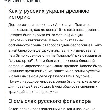
Читайте также:
Как у русских украли древнюю
историю
Доктор исторических наук Александр Пыжиков
рассказывает, как до конца 19-го века наша древняя
история была скрыта из-за фальсификации
церковных книжников. В чём были главные
особенности среды старообрядцев-беспоповцев, чего
в ней было больше: христианства или язычества. В
чем было коренное отличие "книжной" цивилизации от
"фольклорной". В чем был источник всех болезней,
согласно мировоззрению наших предков. Каково было
истинное предназначение защитников земли русской
и с чем на самом деле сражался Илья Муромец.
Почему народное мировоззрение было неприемлемо
для правящей верхушки. В чем общность былинных
традиций всех народов мира
О смыслах русского фольклора
Автор раскрывает подлинный смысл и назначение